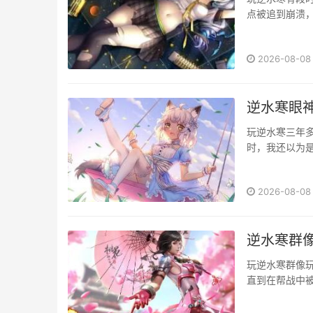
点被追到崩溃
又爱又恨的"
脸懵。你以为打
2026-08-08
满。最惨的一次
逆水寒眼
玩逆水寒三年
时，我还以为是
迫感比单纯数
装备颜色决定
2026-08-08
机关术激活时瞳
逆水寒群
玩逆水寒群像
直到在帮战中
把这些年摸索
业的完美配合记