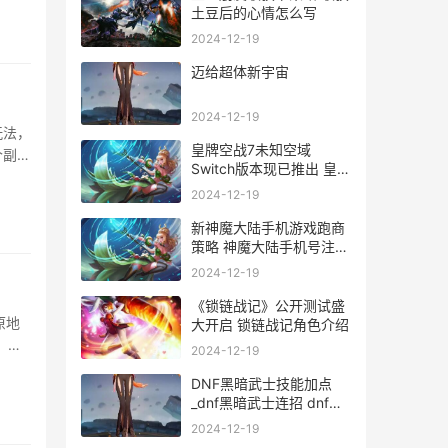
土豆后的心情怎么写
2024-12-19
迈给超体新宇宙
2024-12-19
玩法，
皇牌空战7未知空域
个副本
Switch版本现已推出 皇牌
性加成
空战7未知空域
2024-12-19
新神魔大陆手机游戏跑商
策略 神魔大陆手机号注册
账号怎么修改掉
2024-12-19
《锁链战记》公开测试盛
原地
大开启 锁链战记角色介绍
，让
2024-12-19
面的
DNF黑暗武士技能加点
_dnf黑暗武士连招 dnf黑
暗武士技能组合图
2024-12-19