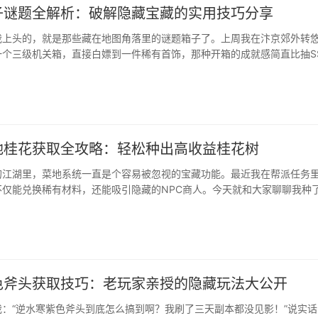
子谜题全解析：破解隐藏宝藏的实用技巧分享
我上头的，就是那些藏在地图角落里的谜题箱子了。上周我在汴京郊外转
一个三级机关箱，直接白嫖到一件稀有首饰，那种开箱的成就感简直比抽S
把这些年摸爬滚打总结的箱子谜题经验分享出来。从菜鸟到高手的蜕变之
着一个需要按诗词顺序排列···
地桂花获取全攻略：轻松种出高收益桂花树
的江湖里，菜地系统一直是个容易被忽视的宝藏功能。最近我在帮派任务
不仅能兑换稀有材料，还能吸引隐藏的NPC商人。今天就和大家聊聊我种
战心得，保证比官方教程更实用！我的种桂花血泪史上个月为了做门派任
菜地种成了"烂桂园"。刚种下桂花苗三天，隔壁老玩家一句话点醒我："
！"后来我换成在竹林边缘的第三块地，收益直接翻倍。···
色斧头获取技巧：老玩家亲授的隐藏玩法大公开
：“逆水寒紫色斧头到底怎么搞到啊？我刷了三天副本都没见影！”说实话