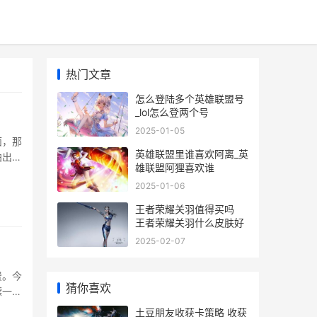
热门文章
怎么登陆多个英雄联盟号
_lol怎么登两个号
2025-01-05
面，那
英雄联盟里谁喜欢阿离_英
拍出
雄联盟阿狸喜欢谁
特质系
2025-01-06
光下拍
王者荣耀关羽值得买吗
王者荣耀关羽什么皮肤好
2025-02-07
费。今
猜你喜欢
嫖一堆
买一
土豆朋友收获卡策略 收获