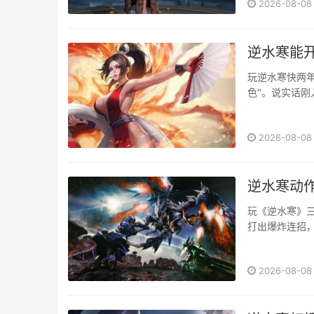
2026-08-08
囊】技能触发，
逆水寒能
玩逆水寒快两年
色"。说实话
源。今天就来和
2026-08-08
逆水寒动
玩《逆水寒》
打出爆炸连招
刻能上手提升
结果被NPC反
2026-08-08
就像太极推手，看