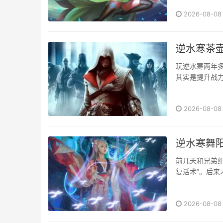
年送一个月”就冲
2026-08-08
逆水寒茶
玩逆水寒两年
其实是提升战
都炸了锅。茶
和战斗技能触发
2026-08-08
逆水寒舞
前几天和兄弟组
复活术”。后
你少走弯路！装
怪可是会“进化
2026-08-08