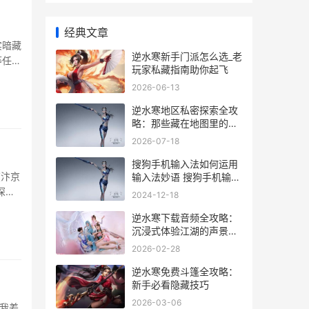
经典文章
实暗藏
逆水寒新手门派怎么选_老
等任务
玩家私藏指南助你起飞
就猛
2026-06-13
菜到
逆水寒地区私密探索全攻
略：那些藏在地图里的秘
密你知道几个_
2026-07-18
搜狗手机输入法如何运用
在汴京
输入法妙语 搜狗手机输入
法换行在哪里设置
深夜
2024-12-18
要？上
逆水寒下载音频全攻略：
在帮派
沉浸式体验江湖的声景秘
密
2026-02-28
逆水寒免费斗篷全攻略：
新手必看隐藏技巧
2026-03-06
我差