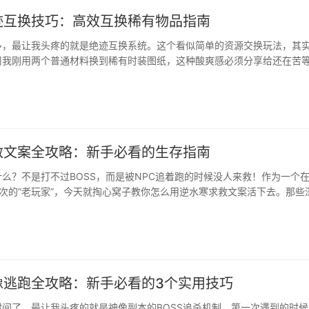
迹互换技巧：高效互换稀有物品指南
多，最让我头疼的就是绝迹互换系统。这个看似简单的资源交换玩法，其
周我刚用两个普通材料换到稀有时装图纸，这种酸爽感必须分享给还在苦
我的踩坑血泪史刚开始接触互换时，我跟大多数萌新一样，看见热门材料
堆高级资源换了几个没用的低级道具，钱包缩水了不说，还被老玩家嘲讽"
救文案全攻略：新手必看的生存指南
么？不是打不过BOSS，而是被NPC追着跑的时候没人来救！作为一个
次的“老玩家”，今天就掏心窝子教你怎么用逆水寒求救文案活下去。那些
里的血泪史，我都整理成这份保姆级教程了。为什么求救文案比装备更重
号，盲目冲副本差点被红名玩家团灭。后来发现写个好求救文案，能让你
先救援权”。就像我在青州被机关困住那···
像逃跑全攻略：新手必看的3个实用技巧
间了，最让我头疼的就是神像副本的BOSS追杀机制。第一次遇到的时候