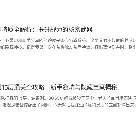
了顶配档···
壶特质全解析：提升战力的秘密武器
多，我最想和新手分享的经验就是茶壶特质系统。这个看似不起眼的养成
力的隐藏神技。记得我第一次在茶楼触发茶壶特效，打出双倍伤害时，整
壶特质的隐藏价值很多玩家以为茶壶只是装饰品，但实际它能提供永久属
。我的刺客角色就是···
阳15层通关全攻略：新手避坑与隐藏宝藏揭秘
队打舞阳15层，结果刚进BOSS房间就被秒了两个，老夫差点当场表演“
来才发现是装备搭配出了问题，今天就把我踩过的坑和发现的宝藏都掏出来
备准备：别拿10层配置硬刚15层别看舞阳15层的外观和10层差不多，里
”的。我见过太多萌新拿着10层的装备冲进来，结果···