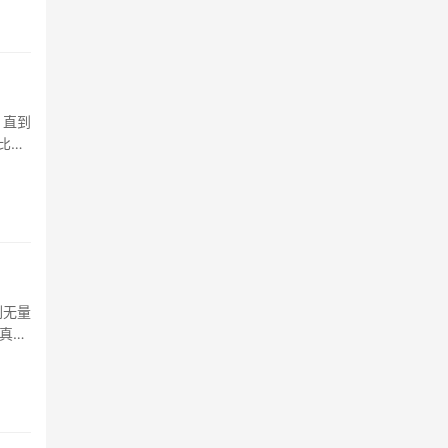
。直到
比后
验。
刷无量
真的
搭档选
···