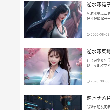
逆水寒箱
玩逆水寒最让
误打误撞解开
上头！今天就
刚入坑时，我对
2026-08-08
逆水寒菜
在《逆水寒》
现，菜地桂花
个月桂花的实
愣是把新手村的
2026-08-08
桂花要避开主路
逆水寒紫
最近有朋友问我