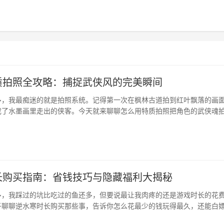
质拍照全攻略：捕捉武侠风的完美瞬间
多，我最痴迷的就是拍照系统。记得第一次在枫林古道拍到红叶飘落的画
成了水墨画里走出的侠客。今天就来聊聊怎么用特质拍照把角色的武侠魂
藏着拍照彩蛋说到逆水寒拍照，很多人只关注服装搭配和场景选择，其实
每个角色的特质属性会直接影响拍照效果。比如我用寒江特质的灵狐在月
长购买指南：省钱技巧与隐藏福利大揭秘
多，我踩过的坑比吃过的鱼还多，但要说最让我肉疼的还是游戏时长的花
子聊聊逆水寒时长购买那些事，告诉你怎么花最少的钱玩得最久，还能白
怎么被“坑”入门的第一次接触时长购买时，我跟大多数萌新一样，看到“