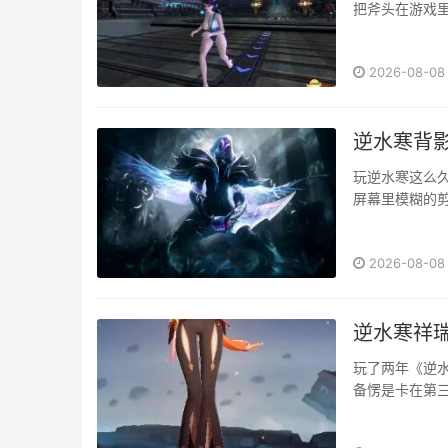
把斧头在游戏里
我踩过的坑和摸
得疯狂刷副本，
2026-08-08
逆水寒背
玩逆水寒这么
屏幕里模糊的
复摸索，我现在
2026-08-08
逆水寒祥
玩了两年《逆
备愣是卡在第
来，帮你少走
的宝箱，我在