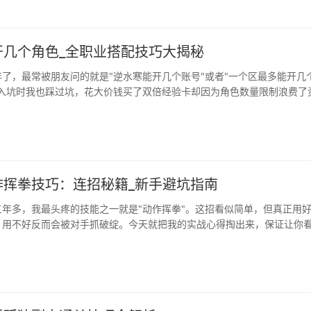
里面常掉高品质【玄冰玉髓】，比打材料副本还划算。新手容易犯的···
开几个角色_全职业搭配技巧大揭秘
了，最常被朋友问的就是"逆水寒能开几个账号"或者"一个区最多能开几
刚入坑时我也踩过坑，花大价钱买了双倍经验卡却因为角色数量限制浪费了
大家聊聊这个游戏的多开机制和那···
作挥拳技巧：连招秘籍_新手避坑指南
三年多，我最头疼的技能之一就是"动作挥拳"。这招看似简单，但真正用
，用不好反而会被对手抓破绽。今天就把我的实战心得掏出来，保证让你
战力！初识挥拳：别被表面迷惑记得我第一次解锁挥拳时，以为就是普通
杀三次才明白这招有多讲究。逆水寒动作挥拳的精髓在于"蓄力与爆发的平
似慢···