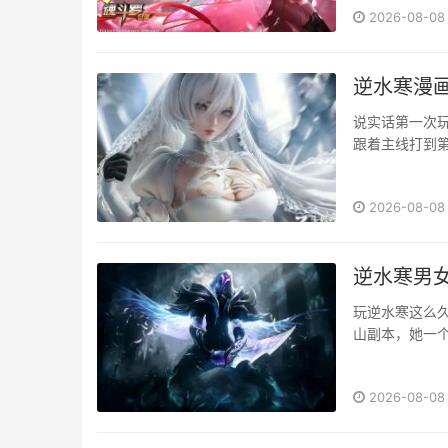
2026-08-08
逆水寒漫
说实话第一次
跟着主线打到第
山竹林的岔路
你可能错过的隐
2026-08-08
逆水寒男
玩逆水寒这么
山副本，她一个
太香了！今天
择有门道，别随
2026-08-08