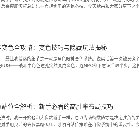
，后来摸爬滚打总结出一套超实用的逃跑心得，今天就来和大家分享下这
神像逃跑"玩法。为什么神像逃跑这么难搞？说实话刚接触这个机制的时候
不过就跑？结果那BOSS追得比猎犬还疯，尤其是高级神像，移动速度直
我用了三个传送卷轴才勉强活命，背包里的药水···
神变色全攻略：变色技巧与隐藏玩法揭秘
多，最让我着迷的细节之一就是角色眼神变色系统。说实话第一次触发这
BUG——战斗中角色瞳孔突然变成金色，连NPC都下意识后退半步，这
值提升还爽！逆水寒眼神变色的3个触发条件很多人不知道，这个特效可不
的。我踩过不少坑才发现，变色核心有三个要素：内功心法共鸣：比如天
孔会泛机械蓝光装备特效叠加：当武器+饰品的"灵韵"···
像站位全解析：新手必看的高胜率布局技巧
玩法时，我一开始也和大多数新手一样，总以为装备数值才是决定胜负的
被对手用灵活的站位套路碾压，才明白站位策略在群像系统中的重要性。
出来的实战经验分享出来，帮你快速掌握制胜核心。站位的核心原则：环
得第一次在洛阳城遭遇战中，我方全体···