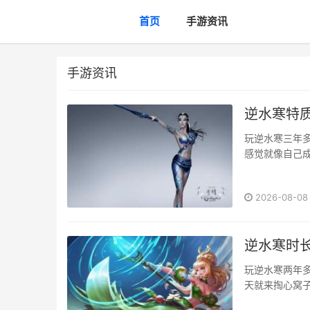
首页
手游资讯
手游资讯
逆水寒特
玩逆水寒三年
感觉就像自己
来。特质系统
统才是灵魂。
2026-08-08
照，···
逆水寒时
玩逆水寒两年
天就来掏心窝
稀有道具！我是