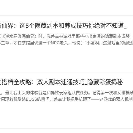
画仙界：这5个隐藏副本和养成技巧你绝对不知道_
玩《逆水寒漫画仙界》时，我差点被游戏里那些神出鬼没的隐藏副本虐哭
三章，才在茶馆里偶遇一个NPC老头，他说："小友啊，这游戏里的秘密
还多。"这话还真没说错，今天就来和大家唠唠我摸爬滚打总结出的实战经
藏副本上周···
女搭档全攻略：双人副本速通技巧_隐藏彩蛋揭秘
久，最让我上头的体验就是和异性玩家组队做任务。记得第一次和女搭档
闪现救我反杀BOSS的瞬间，差点让我把手机砸了——这游戏的双人机制
就来聊聊那些官方不会说的搭档秘籍，包你效率翻倍还能收获甜蜜回忆。
便捡路人新手村看到谁就组队？那你可能错失黄金组合！我试过各种搭配，