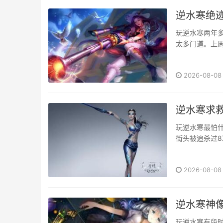
逆水寒绝
玩逆水寒两年
太多门道。上
的小伙伴们！
冲。结果用一
2026-08-08
···
逆水寒求
玩逆水寒最怕什
街头被追杀过8
肝副本摔进水
个月我刚开新
2026-08-08
群瞬间获得“优
逆水寒神
玩逆水寒有段时