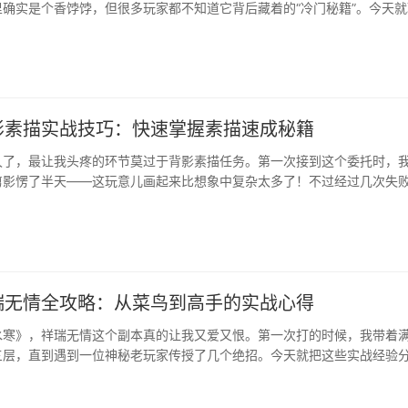
确实是个香饽饽，但很多玩家都不知道它背后藏着的“冷门秘籍”。今天就
到的经验，保你少走弯路。从“肝”到“智取”的转变刚接触这把斧头时我也
结果发现肝到怀疑人生都没出货。后来才知道，紫色斧头的刷新机制和活动
影素描实战技巧：快速掌握素描速成秘籍
久了，最让我头疼的环节莫过于背影素描任务。第一次接到这个委托时，
剪影愣了半天——这玩意儿画起来比想象中复杂太多了！不过经过几次失
已经能稳定在10分钟内完成素描了，来和你们分享点实···
瑞无情全攻略：从菜鸟到高手的实战心得
水寒》，祥瑞无情这个副本真的让我又爱又恨。第一次打的时候，我带着
三层，直到遇到一位神秘老玩家传授了几个绝招。今天就把这些实战经验
我踩过的坑。资源获取的玄机别急着冲关！祥瑞无情前五层藏着不少被玩
第三层东南角发现个隐藏刷新点，每天中午12点准时出现。记得用【流云