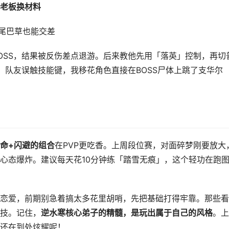
老板换材料
狗尾巴草也能交差
OSS，结果被反伤差点退游。后来教他先用「落英」控制，再切
，队友误触技能键，我移花角色直接在BOSS尸体上跳了支华尔
命+闪避的组合
在PVP更吃香。上周段位赛，对面碎梦刚要放大
心态爆炸。建议每天花10分钟练「踏雪无痕」，这个轻功在跑
恋爱，前期别急着搞太多花里胡哨，先把基础打得牢靠。那些看
技。记住，
逆水寒核心弟子的精髓，是玩出属于自己的风格
。上
还在到处炫耀呢！