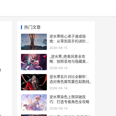
热门文章
逆水寒核心弟子速成指
南：从零到高手的进阶秘
籍
2026-06-15
_逆水寒_绝美风景全攻
略：拍照圣地与隐藏美景
揭秘
2026-06-14
0
逆水寒名片对比全解析：
选对角色属性赢在起跑线_
2026-06-14
逆水寒染色上限突破技
巧：打造专属角色全攻略
2026-06-14