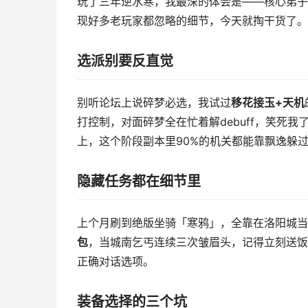
玩了三年逆水寒，我最深的体会是——核心弟子
现好多老玩家都忽略的细节，今天就掏干货了。
选派别要反直觉
别听论坛上说碎梦必选，我试过
移花接玉+天机
打控制，对面碎梦全在忙着解debuff，笑死我
上，这个阶段副本里90%的机关都能靠飘逸躲
隐藏任务都在细节里
上个月刷到绝版坐骑「寒鸦」，全靠在洛阳城当
包
，当城南乞丐连续三次皱眉头，记得立刻送饭
正确对话选项。
装备选择的三个坑