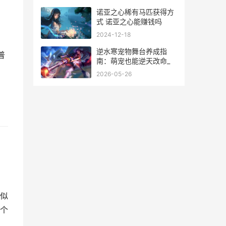
诺亚之心稀有马匹获得方
式 诺亚之心能赚钱吗
2024-12-18
逆水寒宠物舞台养成指
普
南：萌宠也能逆天改命_
2026-05-26
，
图
似
个