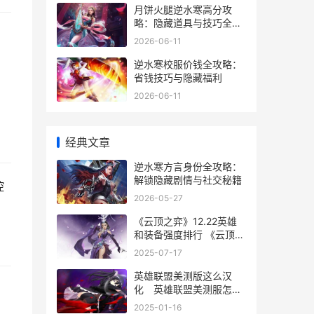
月饼火腿逆水寒高分攻
略：隐藏道具与技巧全揭
秘
2026-06-11
逆水寒校服价钱全攻略：
省钱技巧与隐藏福利
2026-06-11
经典文章
逆水寒方言身份全攻略：
解锁隐藏剧情与社交秘籍
控
2026-05-27
《云顶之弈》12.22英雄
和装备强度排行 《云顶之
弈》手游下载
2025-07-17
英雄联盟美测版这么汉
化 英雄联盟美测服怎么
汉化
2025-01-16