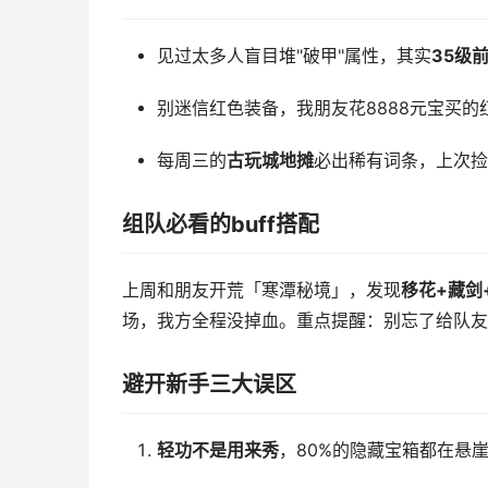
见过太多人盲目堆"破甲"属性，其实
35级
别迷信红色装备，我朋友花8888元宝买
每周三的
古玩城地摊
必出稀有词条，上次捡
组队必看的buff搭配
上周和朋友开荒「寒潭秘境」，发现
移花+藏剑
场，我方全程没掉血。重点提醒：别忘了给队友
避开新手三大误区
轻功不是用来秀
，80%的隐藏宝箱都在悬