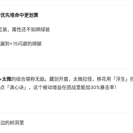
前优先堆命中更划算
的红装，属性还不如绑绿装
漏到+15闪避的绑腿
+太微
的组合堪称无敌。藏剑开盾，太微拉怪，移花用「浮生」
点「清心诀」，这个被动增益在团战里能加30%暴击率！
崖边的树洞里