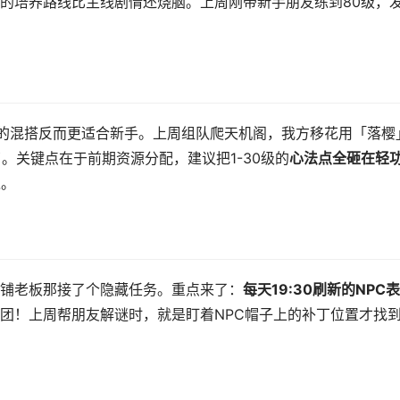
的培养路线比主线剧情还烧脑。上周刚带新手朋友练到80级，
的混搭反而更适合新手。上周组队爬天机阁，我方移花用「落樱
了。关键点在于前期资源分配，建议把1-30级的
心法点全砸在轻
过。
铺老板那接了个隐藏任务。重点来了：
每天19:30刷新的NPC
团！上周帮朋友解谜时，就是盯着NPC帽子上的补丁位置才找