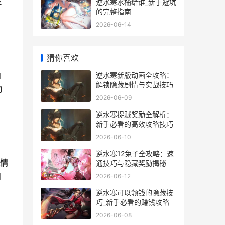
发
逆水寒水桶给谁_新手避坑
的完整指南
2026-06-14
猜你喜欢
」
逆水寒新版动画全攻略：
解锁隐藏剧情与实战技巧
功
2026-06-09
逆水寒捉贼奖励全解析：
新手必看的高效攻略技巧
2026-06-10
逆水寒12兔子全攻略：速
表情
通技巧与隐藏奖励揭秘
到
2026-06-12
逆水寒可以领钱的隐藏技
巧_新手必看的赚钱攻略
2026-06-08