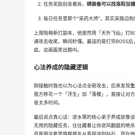
任务奖励别急着拆，
绑装备可以找洛阳当铺
每日任务里那个"采药大师"，其实采路边
上周陪萌新打副本，他居然用「天外飞仙」打B
通攻击收尾，瞬间秒懂。最逗的是打完BOSS后
兹，这画面笑出鹅叫。
心法养成的隐藏逻辑
刚接触时我也以为心法点全砸攻击，后来发现
生
我方移花一个「浮生」加「落樱」，直接让对方
省太多时间。
最后说点真心话：逆水寒的核心弟子养成就像谈
无用的隐藏任务，往往藏着让你逆风翻盘的绝杀
月我用这套思路帮朋友从青铜冲到钻石，现在他