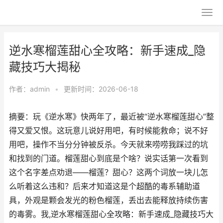
逆水寒榴莲甜心全攻略：新手速成_隐
藏技巧大揭秘
作者：
admin
•
更新时间：2026-06-18
摘要：玩《逆水寒》快两年了，最近被“逆水寒榴莲甜心”整
得又爱又恨。这玩意儿说好用吧，有时候能救命；说不好
用吧，操作不当分分钟被反杀。今天就来唠唠我踩过的坑
和找到的门道。榴莲甜心到底是个啥？说实话第一次看到
这个名字差点劝退——榴莲？甜心？这两个词放一块儿怎
么听着这么违和？后来才知道这是个超酷的毒系辅助道
具，外观是颗会发光的粉色榴莲，丢出去能释放持续伤害
的毒雾。我,逆水寒榴莲甜心全攻略：新手速成_隐藏技巧大