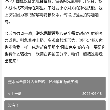
PVP方面建议搭配
隐身技能
，偷袭时先放毒再开隐身，敌
人根本找不到你在哪里。不过要小心对方的净化技能，我
上次就因为忘记留解毒药被反杀，气得把键盘拍得啪啪
响。
最后再强调一遍，
逆水寒榴莲甜心
是个需要耐心打磨的强
力道具。别急着往上扔，多观察战场形势，说不定哪天你
也能像我一样，成为帮会里那个"闻毒色变"的存在。要是你
也有什么骚操作，欢迎在评论区分享，咱们一起把这毒玩
出花来！
逆水寒恶搞对话全攻略：轻松解锁隐藏笑料
« 上一篇
2026-06-18
没有了！