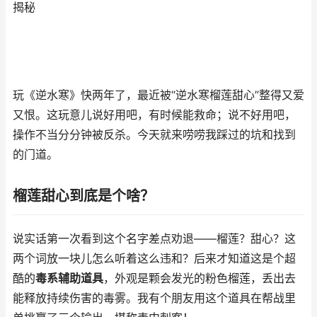
揭秘
玩《逆水寒》快两年了，最近被“逆水寒榴莲甜心”整得又爱
又恨。这玩意儿说好用吧，有时候能救命；说不好用吧，
操作不当分分钟被反杀。今天就来唠唠我踩过的坑和找到
的门道。
榴莲甜心到底是个啥？
说实话第一次看到这个名字差点劝退——榴莲？甜心？这
两个词放一块儿怎么听着这么违和？后来才知道这是个超
酷的
毒系辅助道具
，外观是颗会发光的粉色榴莲，丢出去
能释放持续伤害的毒雾。我有个朋友用这个道具在帮战里