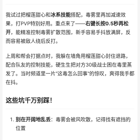
我试过把榴莲甜心和
冰系技能
搭配，毒雾里再加减速效
果，打PVP特别好用。重点来了——
右键长按0.5秒再松
开
，能精准控制毒雾扩散范围，新手容易手抖放满屏，反
而容易被敌人绕后反打。
上周和帮会打据点时，我躲在墙角用榴莲甜心封住退路，
配合队友的控制技能，硬生生把对方30级战士困在毒里蒸
发了。当时频道里一片"这毒怎么回事"的惊叹，爽得我手都
在抖。
这些坑千万别踩！
别在开阔地乱丢
：毒雾会被风吹散，记得找有遮挡的
位置