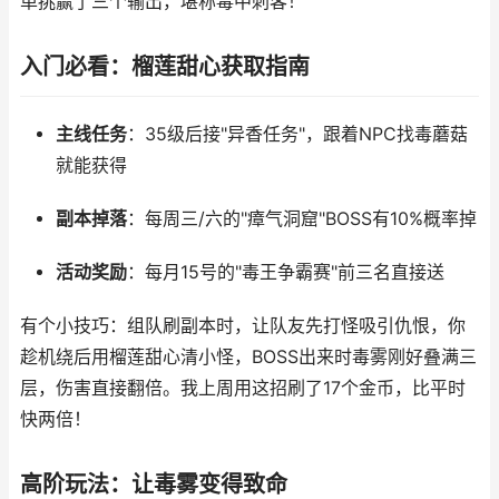
单挑赢了三个输出，堪称毒中刺客！
入门必看：榴莲甜心获取指南
主线任务
：35级后接"异香任务"，跟着NPC找毒蘑菇
就能获得
副本掉落
：每周三/六的"瘴气洞窟"BOSS有10%概率掉
活动奖励
：每月15号的"毒王争霸赛"前三名直接送
有个小技巧：组队刷副本时，让队友先打怪吸引仇恨，你
趁机绕后用榴莲甜心清小怪，BOSS出来时毒雾刚好叠满三
层，伤害直接翻倍。我上周用这招刷了17个金币，比平时
快两倍！
高阶玩法：让毒雾变得致命