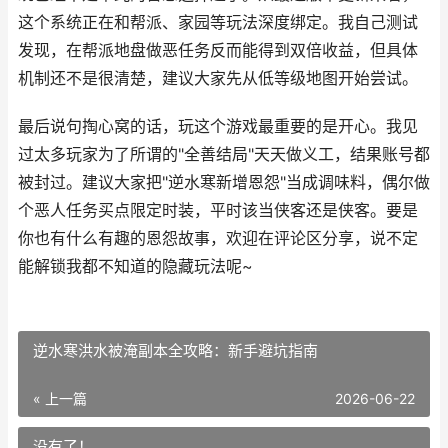
这个系统正在和帮派、家园等玩法深度绑定。我自己测试
发现，在帮派地盘做恶任务反而能得到双倍收益，但具体
机制还不是很清楚，建议大家先从低等级地图开始尝试。
最后说句掏心窝的话，玩这个游戏最重要的是开心。我见
过太多玩家为了所谓的"全善结局"天天做义工，结果账号都
被封过。建议大家把"逆水寒新增恩怨"当成调味料，偶尔做
个恶人任务买点限定时装，平时该当侠客还是侠客。要是
你也有什么有趣的恩怨故事，欢迎在评论区分享，说不定
能解锁我都不知道的隐藏玩法呢~
逆水寒洪水被淹副本全攻略：新手避坑指南
« 上一篇
2026-06-22
没有了！