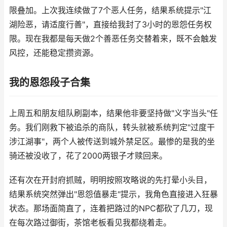
限叠加。上次我连续做了7个恶人任务，结果系统提示"江
湖险恶，请适度行善"，直接给我封了3小时的恩怨任务权
限。现在我都是每天做2个善恶任务交替着来，既不会触发
风控，还能稳定攒资源。
我的恩怨段子合集
上周五和朋友组队刷副本，结果他非要坚持做"义字当头"任
务。我们刚救下被追杀的商队，转头就被系统判定"过度干
涉江湖事"，两个人被传送到城外禁足区。最惨的是我的坐
骑还被没收了，花了2000两银子才赎回来。
还有次在开封府抓贼，明明按照攻略说的先打晕小头目，
结果系统突然弹出"恩怨值暴走"提示，我角色直接进入狂暴
状态。那场面简直了，连着把路过的NPC都砍了几刀，现
在每次路过御街，茶馆老板看见我都绕着走。