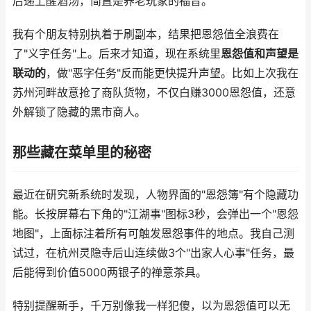
后递上醒酒汤，简直是养老玩家的福音。
我有个朋友特别执着于刷副本，结果把恩怨值全浪费在
了"义字任务"上。后来才知道，现在系统里
恩怨值和声望是
联动的
，做"恶字任务"反而能更快提升声望。比如上次我在
苏州河畔故意抢了商队货物，不仅白赚3000恩怨值，还意
外解锁了隐藏的黑市商人。
那些藏在菜单里的秘密
最近在研究新系统时发现，人物界面的"恩怨簿"有个隐藏功
能。长按屏幕右下角的"江湖事"图标3秒，会弹出一个"恩怨
地图"，上面标注着所有可触发恩怨事件的地点。我自己测
试过，在杭州灵隐寺后山连续做3个"出家人心事"任务，最
后能得到价值5000两银子的禅意茶具。
特别提醒新手，千万别像我一样犯傻，以为恩怨值可以无