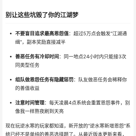
别让这些坑毁了你的江湖梦
不要盲目追求最高恩怨值
：超过5万点会触发"江湖通
缉"，副本奖励直接减半
善恶任务有冷却时间
：同一地点24小时内只能接3次
同类型任务
组队做恩怨任务有隐藏惩罚
：队友做恶任务会稀释你
的善值收益
注意时间管理
：每天凌晨4点系统会重置恩怨事件，别
像我一样熬夜刷到天亮
现在玩逆水寒的玩家都知道，新开放的"逆水寒新增恩怨"系
统已经不是单纯的善恶选择题了。从最近版本更新来看，