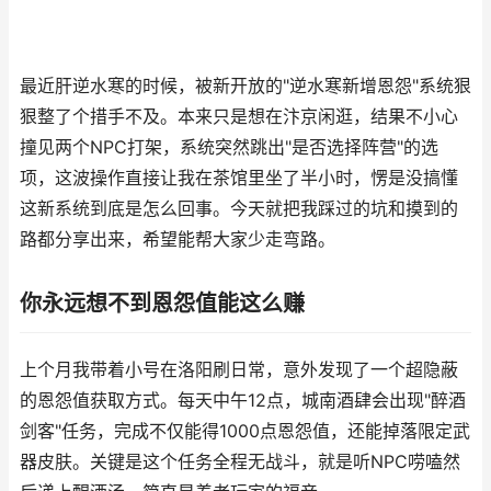
最近肝逆水寒的时候，被新开放的"逆水寒新增恩怨"系统狠
狠整了个措手不及。本来只是想在汴京闲逛，结果不小心
撞见两个NPC打架，系统突然跳出"是否选择阵营"的选
项，这波操作直接让我在茶馆里坐了半小时，愣是没搞懂
这新系统到底是怎么回事。今天就把我踩过的坑和摸到的
路都分享出来，希望能帮大家少走弯路。
你永远想不到恩怨值能这么赚
上个月我带着小号在洛阳刷日常，意外发现了一个超隐蔽
的恩怨值获取方式。每天中午12点，城南酒肆会出现"醉酒
剑客"任务，完成不仅能得1000点恩怨值，还能掉落限定武
器皮肤。关键是这个任务全程无战斗，就是听NPC唠嗑然