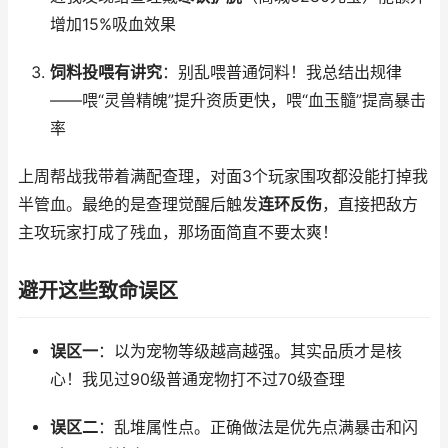
增加15%吸血效果
饲料投喂有讲究
：别乱喂普通饲料！我总结出规律
——喂“灵兽精魄”提升资质更快，喂“血玉髓”提高暴击
率
上周帮战我带着满配查理，对面3个玩家围攻都没能打掉我
半管血。最绝的是查理觉醒后触发
连环反伤
，直接把敌方
主攻玩家打成了残血，那场面简直不要太爽！
避开这些致命误区
误区一
：以为宠物等级越高越强。其实品质才是核
心！我见过90级普通宠物打不过70级查理
误区二
：乱堆属性点。正确做法是优先点满暴击和闪