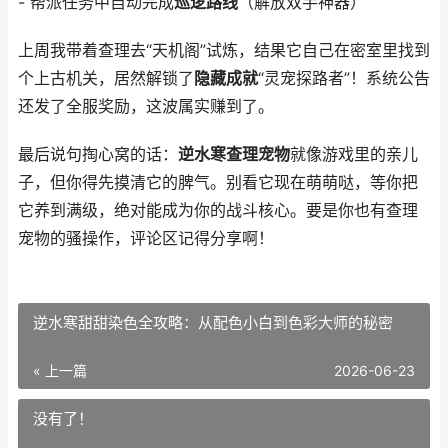
- 帮派任务中自动完成
巡逻路线
（解放双手神器）
上周我带着查理去“天机阁”试炼，结果它自己在密室里找到
个上古机关，居然解锁了
隐藏成就
“灵宠探路者”！系统公告
还发了全服奖励，这波属实赚到了。
最后说句掏心窝的话：
逆水寒查理宠物
就像游戏里的亲儿
子，但你得先摸清它的脾气。别看它现在萌萌哒，等你把
它养到满级，绝对能成为你的战斗核心。要是你也有查理
宠物的骚操作，评论区记得分享啊！
逆水寒甜甜染色全攻略：从配色小白到色彩大师的秘密
« 上一篇
2026-06-23
没有了！