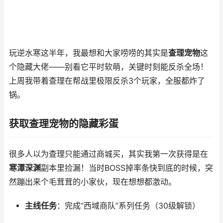
玩逆水寒这半年，我最想和大家唠唠的其实是
查理宠物
这
个隐藏大佬——别看它平时软萌，关键时刻能反杀全场！
上周我带着查理在帮战里极限反杀3个玩家，全服都炸了
锅。
获取查理宠物的隐藏彩蛋
很多人以为查理只能通过商城买，其实我第一次获得是在
寒潭深渊
副本里捡漏！当时BOSS掉率条快到底的时候，突
然蹦出来个毛茸茸的小家伙，现在想想都激动。
主线任务
：完成“西域商队”系列任务（30级解锁）