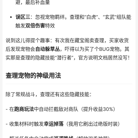
避，最后补血量
误区三
：忽视宠物羁绊。查理和“白虎”、“玄武”组队能
触发
双倍伤害
特效
说到这儿得提个趣事：有次我在藏宝阁卖查理，买家收货
后发现宠物会
自动躲草丛
，吓得以为买了个BUG宠物。其
实那是查理的隐藏技能“潜行者”，官方说明文档居然没写！
查理宠物的神级用法
除了常规战斗，查理还有这些隐藏技能：
- 在
跑商玩法
中自动拦截敌对商队（提升收益30%）
- 收集材料时触发
幸运掉落
（我用它刷出过绝版时装）