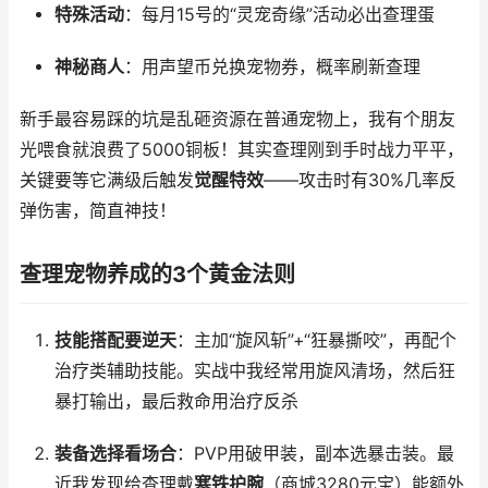
特殊活动
：每月15号的“灵宠奇缘”活动必出查理蛋
神秘商人
：用声望币兑换宠物券，概率刷新查理
新手最容易踩的坑是乱砸资源在普通宠物上，我有个朋友
光喂食就浪费了5000铜板！其实查理刚到手时战力平平，
关键要等它满级后触发
觉醒特效
——攻击时有30%几率反
弹伤害，简直神技！
查理宠物养成的3个黄金法则
技能搭配要逆天
：主加“旋风斩”+“狂暴撕咬”，再配个
治疗类辅助技能。实战中我经常用旋风清场，然后狂
暴打输出，最后救命用治疗反杀
装备选择看场合
：PVP用破甲装，副本选暴击装。最
近我发现给查理戴
寒铁护腕
（商城3280元宝）能额外