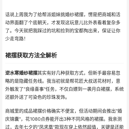
话说上周我为了给帮派姐妹挑婚纱裙摆，愣是把商城和活
动界面翻了个底朝天，才发现这玩意儿比外表看着复杂多
了。今天就把我踩过的坑和捡到的宝都掏出来，保证让你
少走弯路！
裙摆获取方法全解析
逆水寒婚纱裙摆
其实有好几种获取方式，但新手最容易忽
略的是隐藏任务线。我当初就是帮花匠大叔送花材时，意
外触发了"良缘喜事"任务，不仅白嫖到一袭月白裙摆，系统
还额外送了可染色的珍珠发饰。
商城里的成品裙摆价格确实不便宜，但活动期间会推出"婚
庆锦囊"，花1080点券能开出3种不同风格的裙摆。我亲测
过，去年七夕的"凤求凰"款现在穿上依然超值，关键是还能