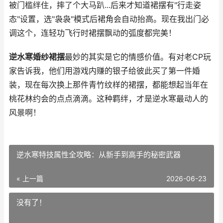
被门槛绊住，摔了个大马趴...后来才知道裙摆有"行走姿
态"设置，选"袅袅"模式后裙角会自动抬高。现在我出门必
调这个，连轻功飞行时裙摆飘动的弧度都完美！
逆水寒婚纱裙摆
最妙的其实是它的情感价值。有对老CP玩
家告诉我，他们用游戏内赚的银子给彼此买了第一件婚
装，现在每次换上那件青竹纹样的裙摆，都能想起当年在
桃花林约会的点点滴滴。这种羁绊，才是逆水寒最动人的
风景啊！
逆水寒特技属性全攻略：从新手到高手的秘密武器
« 上一篇
2026-06-23
没有了！