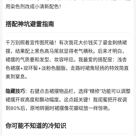
用染色剂改成小清新配色！
搭配神坑避雷指南
千万别照着宣传图死磕！有次我花大价钱买了鎏金刺绣裙
摆，结果配上黑色高马尾就显得老气横秋。后来才明白，
裙摆的气质要和发型、妆容呼应。我最爱的搭配是：浅杏
色裙摆+双环髻+淡粉色胭脂，走路时裙角轻扬的特效简直
美到窒息。
隐藏技巧
：右键点击裙摆物品栏，选择"精修"功能可以调整
裙摆开衩高度和飘动幅度。这点超关键！我闺蜜把开衩调
到80%后，原地转圈时裙摆像花瓣绽放一样惊艳。
你可能不知道的冷知识