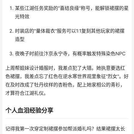
某些江湖任务奖励的"喜结良缘"称号，能解锁裙摆的星
光特效
时装店的"量体裁衣"服务可以1:1复刻其他玩家的裙摆
造型
夜晚子时前往汴京永宁寺，有概率触发特殊染色NPC
上周帮姐妹设计婚服时，我差点犯了大错。她执意要选红
色裙摆，我差点忘了红色在逆水寒世界观里象征"烈女"。好
在及时改成了牡丹纹样的杏粉色，配上她家相公的青衫，
才算符合江湖礼仪。
个人血泪经验分享
记得我第一次穿定制裙摆参加帮派婚礼吗？结果裙摆太长