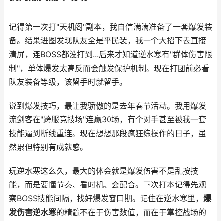
记得第一次打"天机阁"副本，我自信满满准备了一套爆发装
备。结果进图发现队友全是平民装，我一个大招下去直接
清屏，连BOSS都没打到...后来才知道逆水寒有"群体伤害限
制"，单体爆发太高反而会触发保护机制。现在打团前必看
队友装备等级，该留手时就留手。
说到爆发技巧，最让我骄傲的是去年春节活动。我用爆发
流剑客在"跨服竞技场"连赢30场，有个对手甚至被我一套
技能逼到断线重连。现在想想那段疯狂练操作的日子，虽
然累但特别有成就感。
玩逆水寒这么久，最大的体会就是爆发伤害不是乱按技
能，而是要懂节奏、看时机、会配合。下次打本记得先观
察BOSS技能间隔，找好爆发窗口期。记住在逆水寒里，
爆
发伤害逆水寒
的精髓不在于伤害数值，而在于掌控战场的