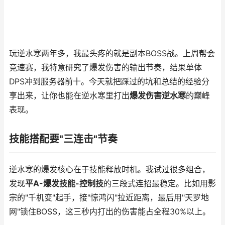
玩逆水寒两年多，我最头疼的就是副本BOSS战。上周帮会
竞速赛，我特意研究了爆发伤害的输出节奏，结果单体
DPS冲到服务器前十。今天就把踩过的坑和总结的经验分
享出来，让你也能在逆水寒里打出
爆发伤害逆水寒
的巅峰
表现。
技能搭配要"三连击"节奏
逆水寒的爆发核心在于技能释放时机。我试过很多组合，
发现
平A-爆发技能-控制技
的三段式连招最稳定。比如用影
宗的"千机变"起手，接"惊鸿闪"拉近距离，最后用"天罗地
网"锁住BOSS，这三秒内打出的伤害能占全程30%以上。