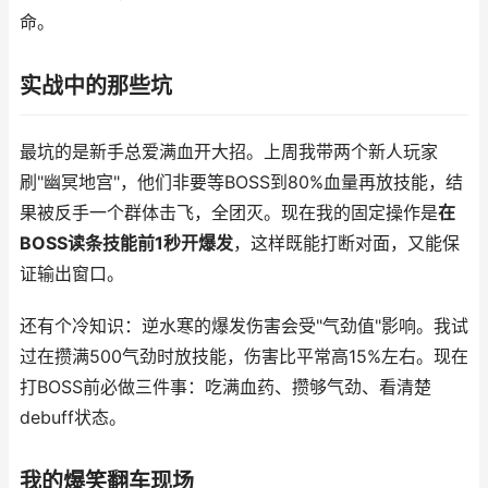
命。
实战中的那些坑
最坑的是新手总爱满血开大招。上周我带两个新人玩家
刷"幽冥地宫"，他们非要等BOSS到80%血量再放技能，结
果被反手一个群体击飞，全团灭。现在我的固定操作是
在
BOSS读条技能前1秒开爆发
，这样既能打断对面，又能保
证输出窗口。
还有个冷知识：逆水寒的爆发伤害会受"气劲值"影响。我试
过在攒满500气劲时放技能，伤害比平常高15%左右。现在
打BOSS前必做三件事：吃满血药、攒够气劲、看清楚
debuff状态。
我的爆笑翻车现场