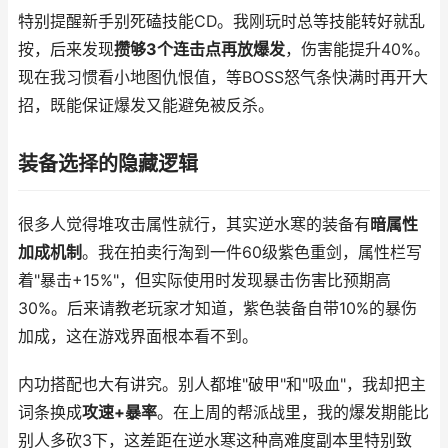
特别提醒新手别死磕技能CD。我刚玩时总等技能转好就乱
按，后来发现
攒够3个连击点再放爆发
，伤害能提升40%。
现在我习惯看小地图仇恨值，等BOSS怒气条快满时再开大
招，既能保证爆发又能避免被反杀。
装备选择的隐藏逻辑
很多人觉得堆攻击属性就行，其实逆水寒的装备有
暗属性
加成机制
。我在拍卖行淘到一件60级紫色重剑，属性栏写
着"暴击+15%"，但实际使用时发现暴击伤害比预期高
30%。后来请教老玩家才知道，紫色装备自带10%的暴伤
加成，这在游戏界面根本看不到。
内功搭配也大有讲究。别人都堆"破甲"和"吸血"，我却把主
词条换成
攻速+暴率
。在上周的帮派战里，我的爆发期能比
别人多砍3下，这差距在逆水寒这种高难度副本里特别致