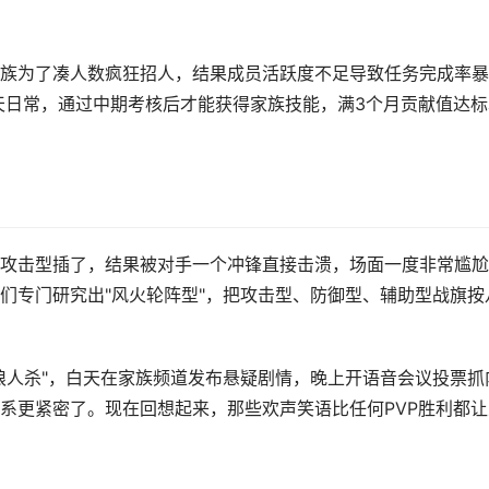
族为了凑人数疯狂招人，结果成员活跃度不足导致任务完成率暴
7天日常，通过中期考核后才能获得家族技能，满3个月贡献值达标
攻击型插了，结果被对手一个冲锋直接击溃，场面一度非常尴尬
们专门研究出"风火轮阵型"，把攻击型、防御型、辅助型战旗按
狼人杀"，白天在家族频道发布悬疑剧情，晚上开语音会议投票抓
系更紧密了。现在回想起来，那些欢声笑语比任何PVP胜利都让