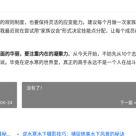
的规则制度，也要保持灵活的应变能力。建议每个月做一次家族
我最近就在尝试用"家族议会"形式决定技能点分配，让每个成员
面的华丽，要注重内在的凝聚力
。从今天开始，不妨先从10个
说。毕竟在逆水寒的世界里，真正的高手永远不是一个人在战斗
没有了！
-06-24
下一篇 
逆水寒家族建设攻略：从零到高手的家族发展秘籍
逆水寒水下摄影技巧：捕捉绝美水下风景的秘诀