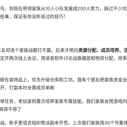
鸟，到现在带领家族从10人小队发展成200人势力，踩过不少坑
些事，保证有你没听说过的技巧！
水友却连个家族战都打不赢。后来才明白
资源分配、成员培养、
定开两次线上会议，用语音软件讨论战旗摆放和物资分配，效率
砸在装饰品上，优先升级仓库和工坊。我有个朋友把家族资金全
开，打副本时全靠成员单刷
常任务，老玩家则重点培养家族专属技能。我们家族会用游戏内
高得不得了
战，新手更适合组织帮派副本开荒。上次我们家族用30个号集