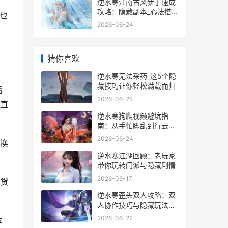
逆水寒江南古风新手速成
攻略：隐藏副本_心法搭配
也
全解析
2026-06-24
猜你喜欢
逆水寒无法采药_这5个隐
藏技巧让你轻松满载而归
活
2026-06-24
直
逆水寒狗爬视频避坑指
南：从手忙脚乱到行云流
水的实战经验
2026-06-24
换
逆水寒江湖回顾：老玩家
带你玩转门派与隐藏剧情
2026-06-17
货
逆水寒歪头双人攻略：双
人协作技巧与隐藏玩法大
揭秘
2026-06-22
体