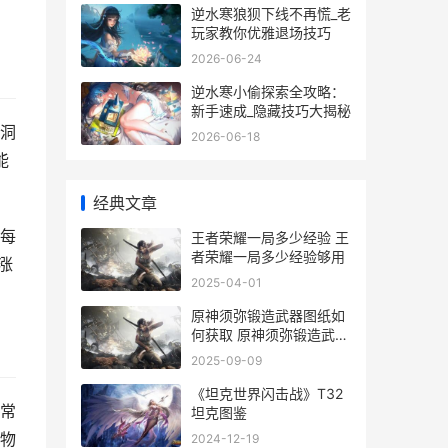
逆水寒狼狈下线不再慌_老
玩家教你优雅退场技巧
2026-06-24
逆水寒小偷探索全攻略：
新手速成_隐藏技巧大揭秘
洞
2026-06-18
能
经典文章
每
王者荣耀一局多少经验 王
者荣耀一局多少经验够用
涨
2025-04-01
原神须弥锻造武器图纸如
何获取 原神须弥锻造武器
图纸怎么获得
2025-09-09
《坦克世界闪击战》T32
常
坦克图鉴
物
2024-12-19