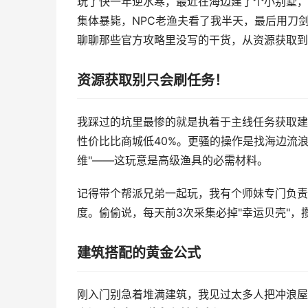
玩了快一年逆水寒，最近在海边建了个小别墅，
集体暴毙，NPC老渔夫看了我半天，最后用刀剑
聊聊那些官方攻略里没写的干货，从资源获取到
资源获取别只会刷任务！
我踩过的坑里最惨的就是执着于主线任务获取建
性价比比商城低40%。更骚的操作是找海边流浪汉
维"——这玩意是高级渔具的必需材料。
记得带个帮派兄弟一起玩，我有个师妹专门负责
度。偷偷说，每天前3次采集必掉"幸运贝壳"，
建筑搭配的黄金公式
刚入门别急着堆满建筑，我见过太多人把冲浪屋