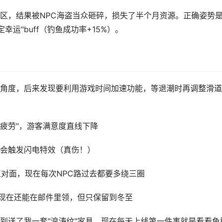
区，结果被NPC海盗当众砸碎，损失了半个月资源。正确姿势
运"buff（钓鱼成功率+15%）。
角度，后来发现要利用游戏时间加速功能，等退潮时再调整滑道
美疲劳"，游客满意度直线下降
会触发闪电特效（真伤！）
对面，现在每次NPC路过去都要多绕三圈
饰现在还能在邮件里领，但只保留到冬至
到送了我一套"浪涛纹"家具。现在每天上线第一件事就是看看鱼