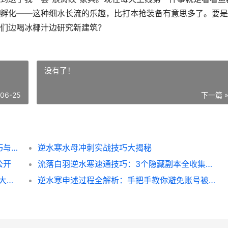
孵化——这种细水长流的乐趣，比打本抢装备有意思多了。要是
们边喝冰椰汁边研究新建筑？
没有了！
-06-25
下一篇 
逆水寒海滩建设全攻略：新手必看的隐藏技巧与避坑指南
逆水寒水母冲刺实战技巧大揭秘
公开
流落白羽逆水寒速通技巧：3个隐藏副本全收集指南
逆水寒杭州查案全攻略：新手避坑_隐藏线索大公开
逆水寒申述过程全解析：手把手教你避免账号被封的坑