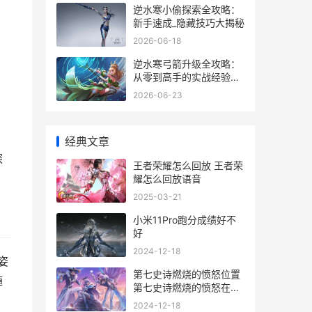
逆水寒小偷探索全攻略：
新手速成_隐藏技巧大揭秘
2026-06-18
逆水寒弓箭升级全攻略：
从零到高手的实战经验分
享
2026-06-23
经典文章
探
王者荣耀怎么回放 王者荣
耀怎么回放语音
2025-03-21
小米11Pro跑分成绩好不
好
2024-12-18
姿
第七史诗燃烧的愤怒位置
随
第七史诗燃烧的愤怒在哪
获得
2024-12-18