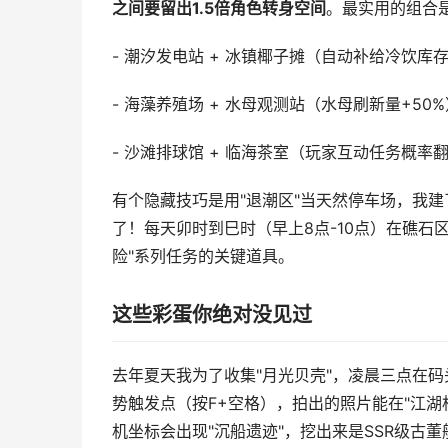
之间要留出1.5倍角色转身空间
。最实用的组合
- 潮汐发电站 + 冰镇椰子摊（自动补给冷饮库
- 海藻养殖场 + 水母观测站（水母刷新量+50%
- 沙滩排球馆 + 临海茶室（玩家互动任务概率
有个隐藏技巧是用"退潮区"当天然停车场，我
了！每天卯时到巳时（早上8点-10点）在礁石
险"系列任务的关键道具。
这些彩蛋你绝对没见过
去年夏天我为了收集"月光贝壳"，凌晨三点在
势触发点（按F+空格），拍出的照片能在"江湖
机坐标会出现"沉船遗迹"，挖出来是SSR级古董