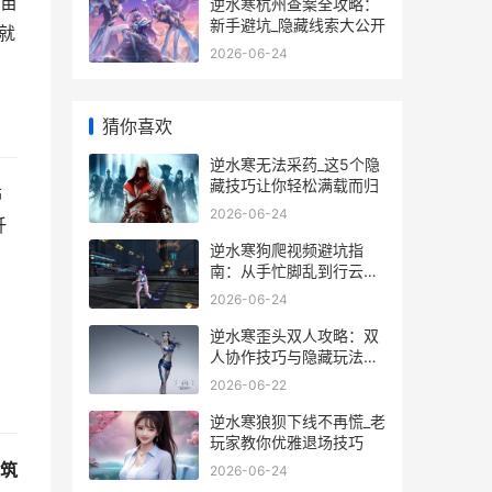
苗
逆水寒杭州查案全攻略：
新手避坑_隐藏线索大公开
就
2026-06-24
猜你喜欢
逆水寒无法采药_这5个隐
藏技巧让你轻松满载而归
饰
2026-06-24
纤
逆水寒狗爬视频避坑指
南：从手忙脚乱到行云流
水的实战经验
2026-06-24
逆水寒歪头双人攻略：双
人协作技巧与隐藏玩法大
揭秘
2026-06-22
逆水寒狼狈下线不再慌_老
玩家教你优雅退场技巧
筑
2026-06-24