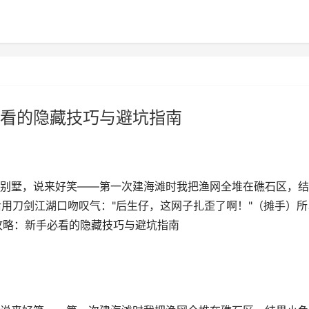
看的隐藏技巧与避坑指南
别墅，说来好笑——第一次建海滩时我把渔网全堆在礁石区，结
后用刀剑江湖口吻叹气："后生仔，这网子扎歪了啊！"（摊手）所
攻略：新手必看的隐藏技巧与避坑指南