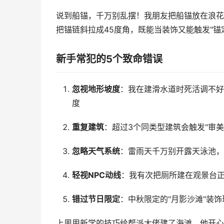
说到船锚，千万别乱摆！我朋友把船锚放在浪花
把锚链斜拉成45度角，既能当装饰又能触发"锚定幸
新手常犯的5个致命错误
忽视地形坡度
：我在建滑水道时死活调不好
度
重复建筑
：超过3个同类型建筑会触发"审
忽略天气系统
：雷雨天千万别开露天泳池，
轻视NPC动线
：我有次把厕所建在观景台正
错过节日限定
：中秋限定的"月影沙滩"装
上周用新学的技巧给帮派大佬建了海滩，他开心