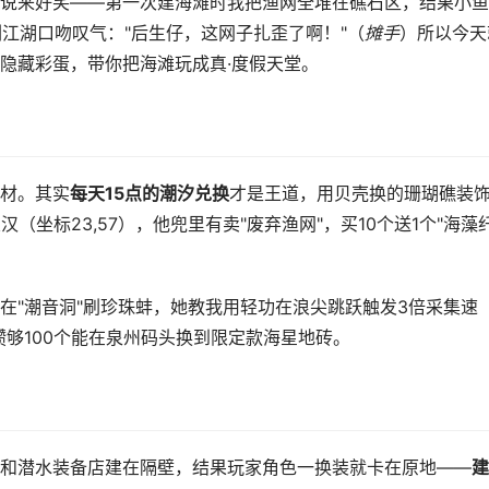
说来好笑——第一次建海滩时我把渔网全堆在礁石区，结果小鱼
江湖口吻叹气："后生仔，这网子扎歪了啊！"（
摊手
）所以今天
隐藏彩蛋，带你把海滩玩成真·度假天堂。
材。其实
每天15点的潮汐兑换
才是王道，用贝壳换的珊瑚礁装
（坐标23,57），他兜里有卖"废弃渔网"，买10个送1个"海藻
在"潮音洞"刷珍珠蚌，她教我用轻功在浪尖跳跃触发3倍采集速
攒够100个能在泉州码头换到限定款海星地砖。
和潜水装备店建在隔壁，结果玩家角色一换装就卡在原地——
建