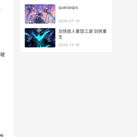
queoasps
是
2025-07-10
剑侠故人重现江湖 剑侠重
生
2024-12-18
坡
群