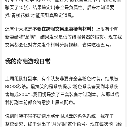
骗买了10张，结果鉴定出来全是负属性。后来才知道要
找"青楼花魁"才能买到真鉴定道具。
还有个大坑是
不要在跨服交易里卖稀有材料
！上周有个萌
新卖给我"龙筋"，结果发现是低等级服务器的假货。现在我
交易都会让对方先发个材料分解视频，省得吃哑巴亏。
我的奇葩游戏日常
上周组队打副本，有个队友非要穿全套粉色时装，结果被
BOSS秒杀。最搞笑的是系统提示"粉色系装备受到冰系伤
害加成30%"...我们愣是换了三套装备才过副本。从那以后
我打副本前都会特意换上黑灰配色。
说到时装不得不提逆水寒无限风云的染色系统，我花了一
整夜研究，终于调出了"月光银"这个色号。现在每次骑马经