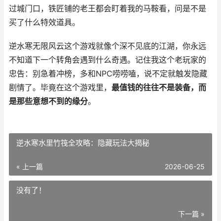
过城门口，铁匠铺的老王都会盯着我的马鞍看，问是不是
买了什么特效道具。
逆水寒无限风云这个游戏就像个深不见底的江湖，你永远
不知道下一个转角会遇到什么奇遇。记住我这个老玩家的
忠告：别急着冲榜，多和NPC唠唠嗑，说不定就触发隐藏
剧情了。毕竟在这个游戏里，
最值钱的往往不是装备，而
是那些意想不到的缘分
。
逆水寒水里竹筏全攻略：隐藏玩法大揭秘
« 上一篇
2026-06-25
没有了！
下一篇 »