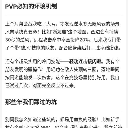
PVP必知的环境机制
上个月帮会战我吃了大亏，才发现逆水寒无限风云的场景
风向系统真要命！比如"断龙崖"这个地图，西边会有持续
30秒的逆风，远程攻击命中率直接降20%。后来我专门带
了个带"破风"技能的队友，配合隐身绕后打，胜率蹭蹭涨。
还有个超级实用的冷门技能——
轻功连击接闪避
。我有个
朋友发明的骚操作：用轻功在敌人头顶转三圈，落地瞬间
按闪避能触发二次伤害。这个在竞技场里特别好用，我自
己试过几次，对面完全反应不过来。
那些年我们踩过的坑
别问我怎么知道这些坑的，都是用血换的经验！比如新手
村有个叫"老李"的NPC，他会卖"假装备鉴定书"，我之前被