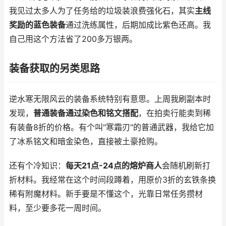
我见过太多人为了任务给的垃圾装浪费强化石，其实
主线
奖励的蓝色装备
通过洗练属性，后期加成比紫色还高。我
自己用这个方法省了200多万银两。
装备获取的另类思路
逆水寒无限风云的装备系统特别有意思。上周我刷副本时
发现，
普通装备通过染色和铭文搭配
，在拍卖行能卖到稀
有装备8折的价格。有个叫"寒霜刃"的普通武器，我给它加
了冰系铭文和暗金染色，直接被土豪抢购。
还有个冷知识：
每天21点-24点的熔炉商人
会随机刷新打
折材料。我经常在这个时间段蹲着，用原价3折的玄铁条换
稀有附魔材料。新手要是不懂这个，光靠日常任务攒材
料，至少要多花一周时间。