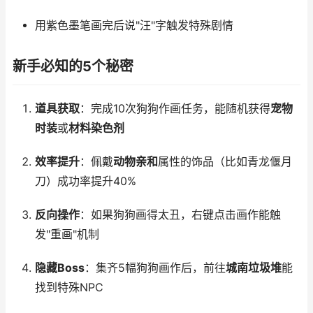
用紫色墨笔画完后说"汪"字触发特殊剧情
新手必知的5个秘密
道具获取
：完成10次狗狗作画任务，能随机获得
宠物
时装
或
材料染色剂
效率提升
：佩戴
动物亲和
属性的饰品（比如青龙偃月
刀）成功率提升40%
反向操作
：如果狗狗画得太丑，右键点击画作能触
发"重画"机制
隐藏Boss
：集齐5幅狗狗画作后，前往
城南垃圾堆
能
找到特殊NPC