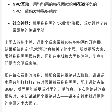
NPC互动
：用狗狗画的梅花图献给
梅花盗
任务的
NPC，能触发特殊好感度
社交神器
：我用狗狗画的"求收养"海报，成功领养了只
带翅膀的传说坐骑
上周去苏州出差，遇到个玩家带着10只狗狗画作开直播，
结果系统判定"艺术污染"直接关了他小号。所以提醒大家，
虽然狗狗画画很有趣，但别在主城搞大面积涂鸦，毕竟咱
们要当文明玩家嘛。
现在每次看到流浪狗，我都会带包墨笔过去聊聊。谁说逆
水寒只能打打打？有时候蹲着看狗狗画画，配上远处古筝
BGM，反而更能感受游戏里的江湖气息。下次你路过汴京
桥头时，不妨试试扔个墨笔过去——说不定转角就遇见你
的专属艺术大师了。