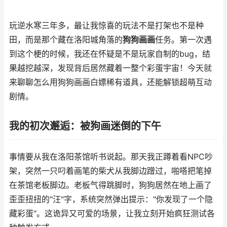
玩逆水寒三年多，最让我惊喜的玩法不是打架也不是种
田，而是那个藏在洛阳城角落的
狗狗画画
任务。第一次遇
到这个梗的时候，我还在怀疑是不是玩家自制的bug，结
果越挖越深，发现背后居然藏着一整个彩蛋宇宙！今天就
来聊聊怎么用狗狗画画白嫖稀有道具，还能解锁超萌互动
剧情。
我的初次邂逅：被狗画迷倒的下午
事情要从我在洛阳茶馆听书说起。那天我正蹲着看NPC吵
架，突然一只叼着画笔的柴犬从我脚边蹭过，啪嗒把笔掉
在茶馆老板脚边。老板气得跳脚时，狗狗居然在地上画了
歪歪扭扭的"汪"字，系统突然弹出提示："你发现了一个隐
藏彩蛋"。这诡异又可爱的场景，让我立刻开始疯狂测试各