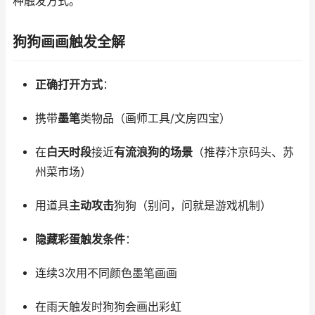
种触发方式。
狗狗画画触发全解
正确打开方式
：
携带
墨笔
类物品（画师工具/文房四宝）
在
白天时段
接近
有流浪狗的场景
（推荐汴京码头、苏
州菜市场）
用道具
主动攻击
狗狗（别问，问就是游戏机制）
隐藏彩蛋触发条件
：
连续3次用不同颜色墨笔画画
在雨天触发时狗狗会画出彩虹