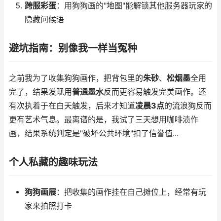
跨服彩蛋
：用狗狗画的"地图"能解锁其他服务器玩家的
隐藏问候语
避坑指南：别像我一样当冤种
之前我为了收集狗狗画作，把背包里的
朱砂
、
松烟墨
全用
完了，结果发现用
普通墨水
反而更容易触发完美画作。还
有次执着于在白天触发，后来才知道
凌晨3点
的流浪狗反而
更有艺术气息。最离谱的是，我试了三天想用咖啡渍作
画，结果系统判定是"破坏公共环境"扣了信誉值...
个人私藏的趣味玩法
狗狗画展
：把收集的画作挂在自己摊位上，经常有玩
家来拍照打卡