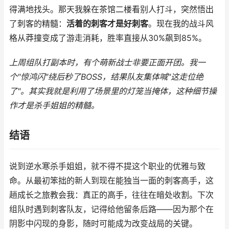
得满地找头。那天我躲在茶馆二楼看别人打斗，突然悟出
了刺客的精髓：
活着的刺客才是好刺客
。现在我的战斗风
格从莽撞变成了游走消耗，胜率直接从30%飙到85%。
上周组队打副本时，有个萌新战士非要正面开团。我一
个"惊鸿闪"绕后秒了BOSS，结果队友集体喊"这走位绝
了"。其实我就是利用了场景里的灯笼当掩体，这种细节操
作才是杀手姐姐的精髓。
结语
说到逆水寒杀手姐姐，就不得不提这个职业的优雅与致
命。从最初笨拙的新人到现在能独当一面的刺客高手，这
趟成长之旅教会我：真正的高手，往往在暗处收割。下次
组队时遇到刺客队友，记得给他留条后路——因为那个在
阴影中闪现的身影，随时可能成为改变战局的关键。