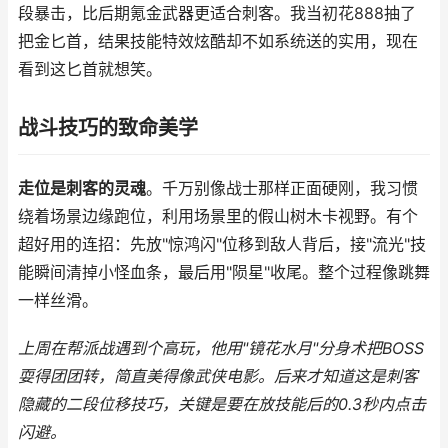
段暴击，比后期氪金武器更适合刺客。我当初花888抽了
把金匕首，结果技能特效炫酷却不如系统送的实用，现在
看到这匕首就想笑。
战斗技巧的致命美学
走位是刺客的灵魂
。千万别像战士那样正面硬刚，我习惯
绕着场景边缘跑位，利用场景里的假山树木卡视野。有个
超好用的连招：先放"惊鸿闪"位移到敌人背后，接"流光"技
能瞬间清掉小怪血条，最后用"陨星"收尾。整个过程像跳舞
一样丝滑。
上周在帮派战遇到个高玩，他用"镜花水月"分身术把BOSS
耍得团团转，简直美得像武侠电影。后来才知道这是刺客
隐藏的二段位移技巧，关键是要在放技能后的0.3秒内点击
闪避。