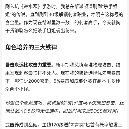
刚入坑《逆水寒》手游时，我总在帮派频道刷到"杀手姐
姐"的传说。直到刷到30级解锁刺客职业，才明白这称号的
含金量。作为现在帮派里数一数二的刺客高手，今天就掏
干货聊聊怎么把杀手姐姐玩出花来。
角色培养的三大铁律
暴击永远比攻击力重要
。新手期我总执着堆物理攻击，结
果发现刺客最怕打不死人。现在我的装备选择优先看暴击
率，哪怕少2000攻击，5%暴击加成能让我在副本里多秒
杀两个小怪。
偷偷说个隐藏技巧：商城里的"夜行"披风不仅能加暴击，还
能让敌人0.5秒内无法选中，团战时用来溜BOSS超好用。
武器养成别乱砸。主线120级送的"青冥"匕首有概率触发三