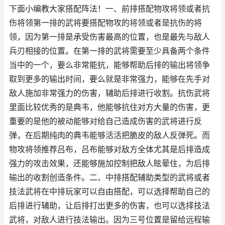
下面小编教大家搭配阵法！一、前排搭配物攻将领或者抗
伤将领第一排的武将要搭配物攻的将领或者是抗伤的将
领，因为第一排是承受伤害最高的位置，也是最先与敌人
兵刃相接的位置。在第一排的武将需要至少具备两个条件
当中的一个，要么非常能抗，能够帮助后排的输出将领争
取到更多的输出时间，要么就是非常强力，能够在先手对
敌人施加非常强力的伤害，辅助后排进行收割。抗伤武将
里面比较优秀的是典韦，他能够抗住对方大量的伤害，更
重要的是他的被动能够对给自己造成伤害的武将进行反
弹，在后期纯肉的典韦能够活活把脆皮的敌人反弹死。而
物攻将领推荐吕布，吕布能够对敌方全体尤其是后排造成
强力的攻击效果，还能够施加控制把敌人眩晕住，为后排
输出的收割创造条件。二、中排搭配辅助类型的武将或者
技法武将在中排玩家可以自由搭配，可以选择帮助自己的
后排进行辅助，让后排打出更多的伤害，也可以选择技法
武将，对敌人进行技法输出。因为三号位置是留给远程输