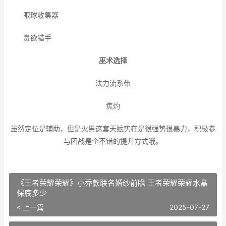
眼球收集器
贪欲猎手
巫术选择
法力流系带
焦灼
虽然定位是辅助，但是火男这套天赋实在是很强势很
暴力
，积极参
与团战是个不错的提升方式哦。
《王者荣耀荣耀》小乔款联名婚纱前瞻 王者荣耀荣耀水晶
保底多少
« 上一篇
2025-07-27