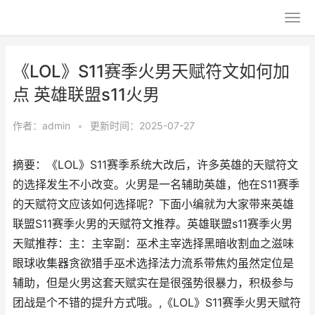
《LOL》S11赛季火男天赋符文如何加
点 英雄联盟s11火男
作者：
admin
•
更新时间：2025-07-27
摘要：《LOL》S11赛季系统大改后，许多英雄的天赋符文
的选择发生不小改变。火男是一名辅助英雄，他在S11赛季
的天赋符文应该如何选择呢？下面小编就为大家带来英雄
联盟S11赛季火男的天赋符文推荐。英雄联盟s11赛季火男
天赋推荐：主：主宰副：巫术主宰选择黑暗收割血之滋味
眼球收集器贪欲猎手巫术选择法力流系带焦灼虽然定位是
辅助，但是火男这套天赋实在是很强势很暴力，积极参与
团战是个不错的提升方式哦。,《LOL》S11赛季火男天赋符