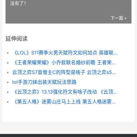
没有了！
下一篇 »
延伸阅读
《LOL》S11赛季火男天赋符文如何加点 英雄联盟s11火男
《王者荣耀荣耀》小乔款联名婚纱前瞻 王者荣耀荣耀水晶保底多少
云顶之弈S7盲僧主C的阵型是啥子 云顶之弈s5盲僧主c
lol手游刀妹出装天赋玩法思路
《云顶之弈》13.13强化符文有啥子改动 《云顶之弈》炼丹的具体步骤和技巧
《第五人格》迷雾山庄马上上线 第五人格迷雾山庄