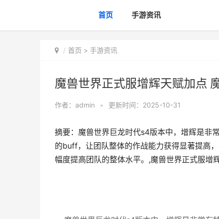
首页
手游资讯
首页
>
手游资讯
魔兽世界正式服增辉天赋加点 
作者：
admin
•
更新时间：2025-10-31
摘要：魔兽世界巨龙时代s4版本中，增辉是非
的buff，让团队整体的作战能力获得显著提高
幅度提高团队的整体水平。,魔兽世界正式服增