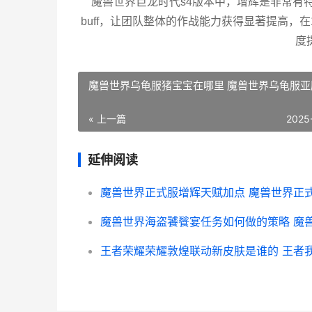
魔兽世界巨龙时代s4版本中，增辉是非常有
buff，让团队整体的作战能力获得显著提高，
度
魔兽世界乌龟服猪宝宝在哪里 魔兽世界乌龟服亚
« 上一篇
2025
延伸阅读
王者荣耀荣耀敦煌联动新皮肤是谁的 王者