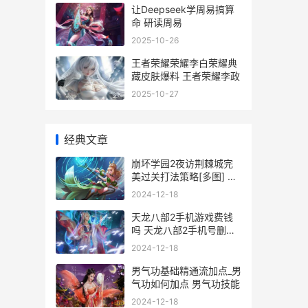
让Deepseek学周易搞算
命 研读周易
2025-10-26
王者荣耀荣耀李白荣耀典
藏皮肤爆料 王者荣耀李政
2025-10-27
经典文章
崩坏学园2夜访荆棘城完
美过关打法策略[多图] 崩
坏学园2新章夜话
2024-12-18
天龙八部2手机游戏费钱
吗 天龙八部2手机号删除
帐号还能注册吗
2024-12-18
男气功基础精通流加点_男
气功如何加点 男气功技能
2024-12-18