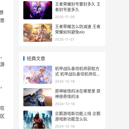
王者荣耀封号要封多久 王
者封号是多久
想
2025-11-06
思
王者荣耀怎么防减速 王者
荣耀如何避免elo
2025-11-07
，
经典文章
游
机甲战队泰坦机师获取方
式 机甲战队泰坦机师任务
怎么做
2024-12-18
，
原神秘怪的冰在哪里里 原
神很奇怪的冰
2024-12-18
在
企鹅游戏新功能上线 企鹅
区
游戏新功能怎么玩
2024-12-18