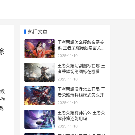
热门文章
王者荣耀怎么接触亲密关
系 王者荣耀接触亲密关系
除
需要对方同意才可以解除
2025-11-10
吗
王者荣耀切割图标在哪 王
者荣耀切割图标在哪看
2025-11-10
王者荣耀清兵怎么开局 王
候
者荣耀清兵线模式怎么开
作
2025-11-10
戏
王者荣耀有孙策么 王者荣
耀孙策还能用吗
2025-11-10