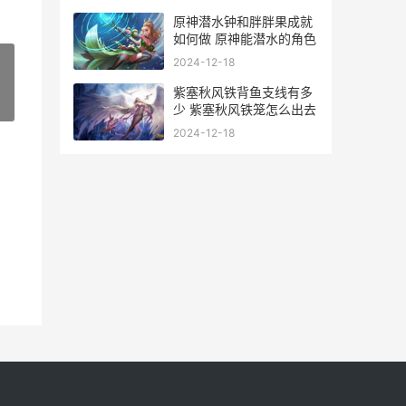
原神潜水钟和胖胖果成就
如何做 原神能潜水的角色
2024-12-18
紫塞秋风铁背鱼支线有多
»
少 紫塞秋风铁笼怎么出去
2024-12-18