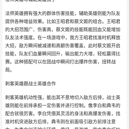
法师英雄拥有强大的群体伤害技能，辅助英雄则能为队友
提供各种增益效果。比如王昭君和蔡文姬的组合。王昭君
的大招范围广、伤害高，蔡文姬的技能既能回血又能增加
队友法术强度。在一场游戏中，我方王昭君找准时机释放
大招，敌方瞬间被减速和高额伤害覆盖，此时蔡文姬开启
技能，队友们血量瞬间回升，输出能力大增，轻松赢得比
赛。这种搭配可以在团战中瞬间打出爆炸伤害，扭转战
局。
刺客英雄跟战士英雄合作
刺客英雄机动性强，能出其不意地切入敌方后排，战士英
雄则能在前排承担一定伤害并进行控制。像李白和典韦的
配合就很厉害。李白凭借其灵活的身法和高爆发伤害，找
准时机突进敌方后排，典韦则在前面吸引敌方前排注意