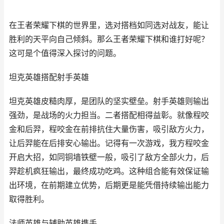
在王者荣耀下棋的世界里，选对搭档如同选对战友，能让
胜利的天平向自己倾斜。那么王者荣耀下棋和谁打好呢？
这可是个值得深入探讨的问题。
坦克英雄搭配射手英雄
坦克英雄皮糙肉厚，是团队的坚实壁垒。射手英雄则输出
强劲，是战场的火力担当。二者搭配相得益彰。就像程咬
金和后羿，程咬金在前排抗住大量伤害，吸引敌方火力，
让后羿能在后排安心输出。记得有一次游戏，我方程咬金
开启大招，如同铜墙铁壁一般，吸引了敌方全部火力，后
羿趁机疯狂输出，最终成功吃鸡。这种组合能有效保证输
出环境，在前期建立优势，后期更是能凭借持续输出能力
取得胜利。
法师英雄与辅助英雄携手