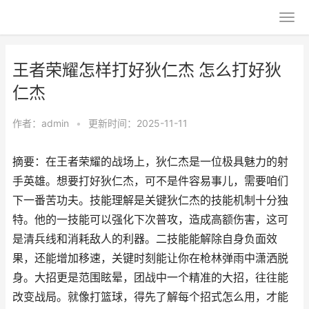
王者荣耀怎样打好狄仁杰 怎么打好狄
仁杰
作者：
admin
•
更新时间：2025-11-11
摘要：在王者荣耀的战场上，狄仁杰是一位极具魅力的射
手英雄。想要打好狄仁杰，可不是件容易事儿，需要咱们
下一番苦功夫。技能理解是关键狄仁杰的技能机制十分独
特。他的一技能可以强化下次普攻，造成高额伤害，这可
是清兵线和消耗敌人的利器。二技能能解除自身负面效
果，还能增加移速，关键时刻能让你在枪林弹雨中潇洒脱
身。大招更是范围眩晕，团战中一个精准的大招，往往能
改变战局。就像打篮球，得先了解每个招式怎么用，才能