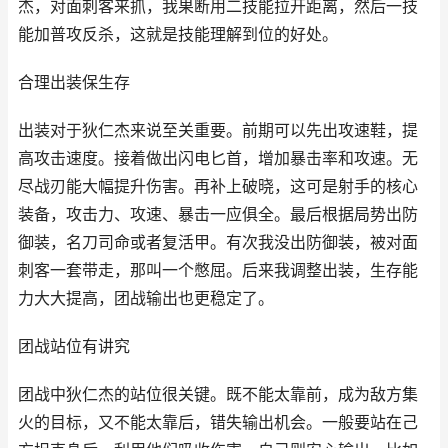
杰，对面刺客来抓，我果断用二技能拉开距离，然后一技
能加普攻反杀，这就是技能理解到位的好处。
合理出装保生存
出装对于狄仁杰来说至关重要。前期可以先出攻速鞋，提
高攻击速度。接着做出闪电匕首，增加暴击率和攻速。无
尽战刃能大幅提升伤害。再补上破晓，这可是射手的核心
装备，攻击力、攻速、暴击一应俱全。最后根据局势出防
御装，名刀司命或者复活甲。有次我没出防御装，被对面
刺客一套带走，那叫一个憋屈。后来我调整出装，生存能
力大大提高，团战输出也更稳定了。
团战站位有讲究
团战中狄仁杰的站位很关键。既不能太靠前，成为敌方集
火的目标，又不能太靠后，错失输出机会。一般要站在己