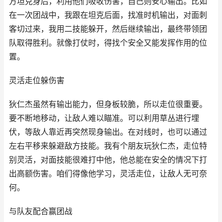
方坦克身后，利用他们吸收伤害，自己则安心输出。比如
在一次团战中，我跟在坦克后面，找准时机输出，对面刺
客切过来，我用二技能躲开，然后继续输出，最终带领团
队取得胜利。就像打仗时，得找个安全又能发挥作用的位
置。
灵活走位躲伤害
狄仁杰虽然有输出能力，但身板较脆，所以走位很重要。
要不断地移动，让敌人难以瞄准。可以利用草丛进行埋
伏，等敌人靠近再突然现身输出。在对线时，也可以通过
左右平移来躲避敌方技能。我有个朋友玩狄仁杰，走位特
别灵活，对面技能很难打中他，他总能在安全的情况下打
出高额伤害。咱们得像他学习，灵活走位，让敌人无可奈
何。
与队友配合赢团战