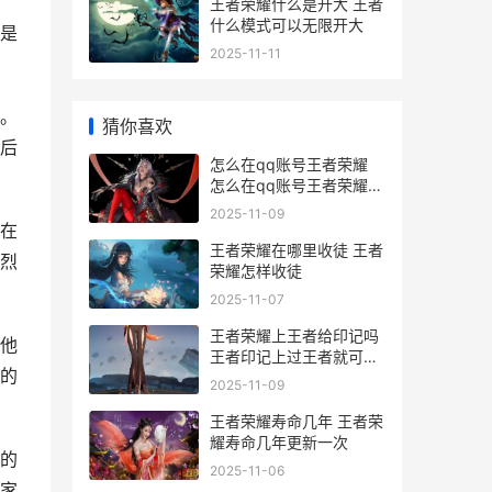
王者荣耀什么是开大 王者
什么模式可以无限开大
是
2025-11-11
。
猜你喜欢
后
怎么在qq账号王者荣耀
怎么在qq账号王者荣耀充
值
2025-11-09
在
王者荣耀在哪里收徒 王者
烈
荣耀怎样收徒
2025-11-07
王者荣耀上王者给印记吗
他
王者印记上过王者就可以
的
领吗
2025-11-09
王者荣耀寿命几年 王者荣
耀寿命几年更新一次
的
2025-11-06
家