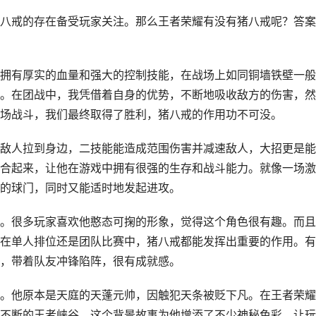
八戒的存在备受玩家关注。那么王者荣耀有没有猪八戒呢？答案
拥有厚实的血量和强大的控制技能，在战场上如同铜墙铁壁一般
。在团战中，我凭借着自身的优势，不断地吸收敌方的伤害，然
场战斗，我们最终取得了胜利，猪八戒的作用功不可没。
敌人拉到身边，二技能能造成范围伤害并减速敌人，大招更是能
合起来，让他在游戏中拥有很强的生存和战斗能力。就像一场激
的球门，同时又能适时地发起进攻。
。很多玩家喜欢他憨态可掬的形象，觉得这个角色很有趣。而且
在单人排位还是团队比赛中，猪八戒都能发挥出重要的作用。有
，带着队友冲锋陷阵，很有成就感。
。他原本是天庭的天蓬元帅，因触犯天条被贬下凡。在王者荣耀
不断的王者峡谷。这个背景故事为他增添了不少神秘色彩，让玩