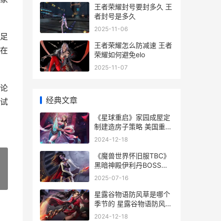
王者荣耀封号要封多久 王
者封号是多久
2025-11-06
足
王者荣耀怎么防减速 王者
在
荣耀如何避免elo
2025-11-07
论
经典文章
试
《星球重启》家园成屋定
制建造房子策略 美国重启
星球大战计划
2024-12-18
《魔兽世界怀旧服TBC》
黑暗神殿伊利丹BOSS打
法策略同享 魔兽世界怀旧
2025-07-16
»
服哪个服务器人多
星露谷物语防风草是哪个
季节的 星露谷物语防风草
怎么收割
2024-12-18