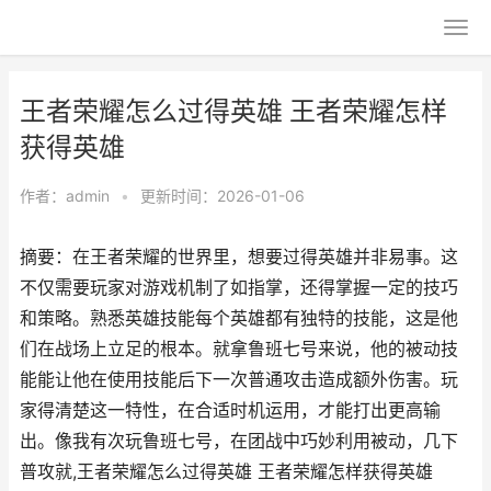
王者荣耀怎么过得英雄 王者荣耀怎样
获得英雄
作者：
admin
•
更新时间：2026-01-06
摘要：在王者荣耀的世界里，想要过得英雄并非易事。这
不仅需要玩家对游戏机制了如指掌，还得掌握一定的技巧
和策略。熟悉英雄技能每个英雄都有独特的技能，这是他
们在战场上立足的根本。就拿鲁班七号来说，他的被动技
能能让他在使用技能后下一次普通攻击造成额外伤害。玩
家得清楚这一特性，在合适时机运用，才能打出更高输
出。像我有次玩鲁班七号，在团战中巧妙利用被动，几下
普攻就,王者荣耀怎么过得英雄 王者荣耀怎样获得英雄