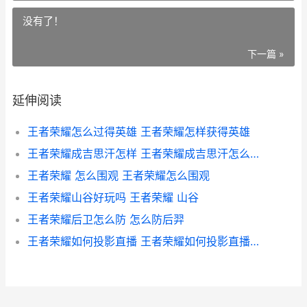
没有了！
下一篇 »
延伸阅读
王者荣耀怎么过得英雄 王者荣耀怎样获得英雄
王者荣耀成吉思汗怎样 王者荣耀成吉思汗怎么玩厉害
王者荣耀 怎么围观 王者荣耀怎么围观
王者荣耀山谷好玩吗 王者荣耀 山谷
王者荣耀后卫怎么防 怎么防后羿
王者荣耀如何投影直播 王者荣耀如何投影直播游戏