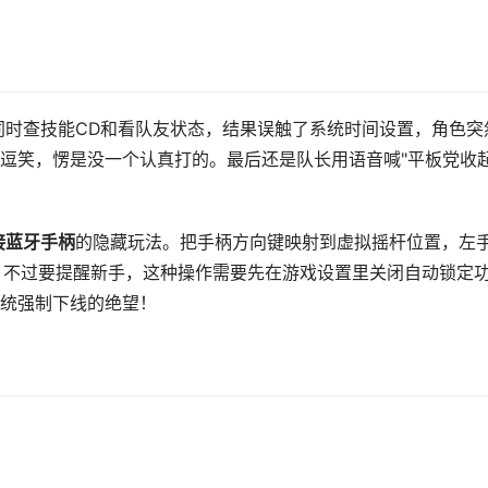
屏功能同时查技能CD和看队友状态，结果误触了系统时间设置，角色突
逗笑，愣是没一个认真打的。最后还是队长用语音喊"平板党收
接蓝牙手柄
的隐藏玩法。把手柄方向键映射到虚拟摇杆位置，左
h。不过要提醒新手，这种操作需要先在游戏设置里关闭自动锁定
统强制下线的绝望！