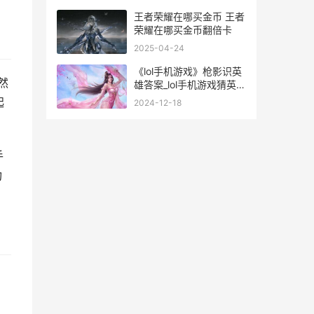
王者荣耀在哪买金币 王者
荣耀在哪买金币翻倍卡
2025-04-24
《lol手机游戏》枪影识英
然
雄答案_lol手机游戏猜英雄
手机版英雄联盟手游
起
2024-12-18
手
功