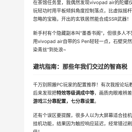
在茶馆任务里，我偶然发现vivopad air的
玩轻功时用平板倾斜角度控制落点，比虚拟摇杆
忽略的宝箱，开出的玄铁居然能合成SSR武器！
新手村有个隐藏副本叫"墨香书阁"，但很多人
用vivopad air自带的S Pen轻轻一点
染青丝"到处浪~
避坑指南：那些年我们交过的智商税
千万别照搬PC玩家的配置推荐！有次我按论坛教程把
后来发现把
特效等级调成中等
，画质肉眼难辨差
游戏三分靠配置，七分靠设置
。
还有个误区要提醒，很多人以为大屏幕适合挂机
挂机功能，结果因为触控响应延迟，经常错过刷
倍！