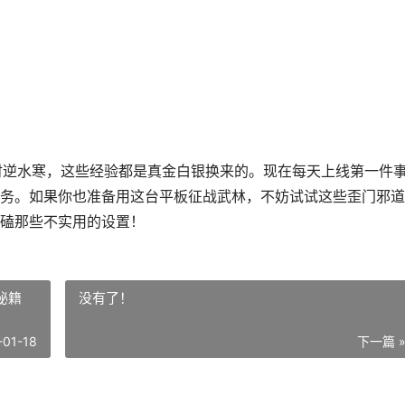
300小时逆水寒，这些经验都是真金白银换来的。现在每天上线第一件
务。如果你也准备用这台平板征战武林，不妨试试这些歪门邪道
磕那些不实用的设置！
秘籍
没有了！
-01-18
下一篇 