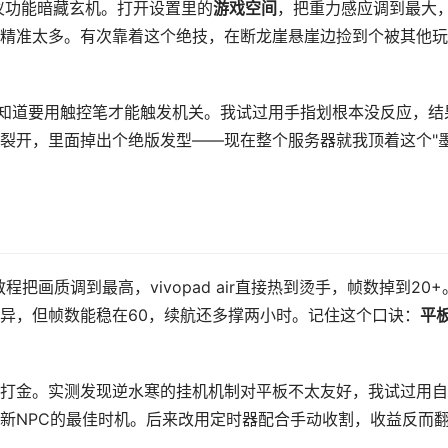
陀螺仪功能暗藏玄机。打开设置里的
游戏空间
，把重力感应调到最大
精准太多。有次靠着这个绝技，在断龙崖悬崖边捡到个被其他玩
不知道要用触控笔才能触发机关。我试过用手指划根本没反应，结
，石壁突然裂开，里面掉出个绝版发型——现在整个服务器就我顶着这个"
画质调到最高，vivopad air直接热到烫手，帧数掉到20+
异，但帧数能稳在60，续航还多撑两小时。记住这个口诀：
平
打金。实测发现逆水寒的挂机机制对平板不太友好，我试过用自
新NPC的最佳时机。后来改用定时器配合手动收割，收益反而