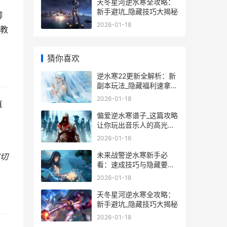
天冬星河逆水寒全攻略：
新手避坑_隐藏技巧大揭秘
脚
2026-01-18
教
猜你喜欢
逆水寒22更新全解析：新
副本玩法_隐藏福利速拿攻
略
2026-01-18
直
偏爱逆水寒谱子_这篇攻略
让你玩出音乐人的高光时
刻
2026-01-16
未来战警逆水寒新手必
切
看：速成技巧与隐藏要素
全解析
2026-01-18
天冬星河逆水寒全攻略：
新手避坑_隐藏技巧大揭秘
2026-01-18