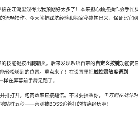
现这台平板在江湖里混得比我预期好太多了！本来担心触控操作会手忙
的流畅操作。今天就把踩坑经验和独家秘籍掏出来，保证比官网
点被密集的技能键按出腱鞘炎。后来发现系统自带的
自定义按键
功能简
能轻松够到的位置。重点来了！在设置里把
触控灵敏度调到
一样在屏幕前手舞足蹈了。
并排打开，跑商效率直接翻倍。不过要提醒你，
千万别在战斗时
地站桩五秒——亲测被BOSS追着打的惨痛经历啊！