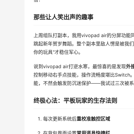
那些让人笑出声的趣事
上周组队打副本，我用vivopad air的分
跳起新年贺岁舞蹈。整个副本里敌人愣是被我们
你的玩具"才稳住军心。
说到vivopad air打逆水寒，最惊喜的是发现
外
控制移动右手点技能，操作流畅度堪比Switc
能，不然会触发防沉迷保护——我试过三次被系
终极心法：平板玩家的生存法则
每次更新系统后
重校准触控区域
在背包界面设置
常用道具快捷栏