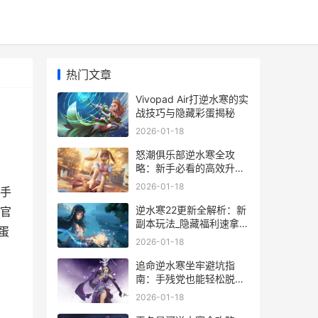
热门文章
Vivopad Air打逆水寒的实
战技巧与隐藏彩蛋揭秘
2026-01-18
怒潮俱乐部逆水寒全攻
略：新手必看的高效升级
秘籍
2026-01-18
会手
逆水寒22更新全解析：新
官
副本玩法_隐藏福利速拿攻
蛋
略
2026-01-18
追命逆水寒坐牢避坑指
南：手残党也能轻松脱身
的实战技巧
2026-01-18