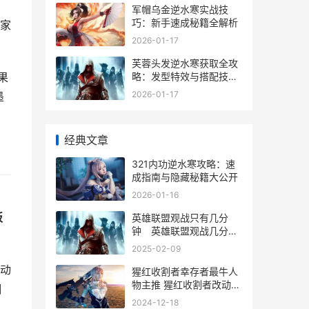
，
军帽乌金逆水寒实战技
巧：新手速成秘籍全解析
家
2026-01-17
芙蓉头发逆水寒获取全攻
略：发型特效与搭配技巧
果
大揭秘
2026-01-17
墨
经典文章
321内功逆水寒攻略：速
成指南与隐藏秘籍大公开
2026-01-16
。
板
英雄联盟观战只有几分
钟 英雄联盟观战几分钟
延迟-引瓴数智
2025-02-09
动
猩红收割者幸存者最牛人
物主推 猩红收割者改动历
翻
史
2024-12-18