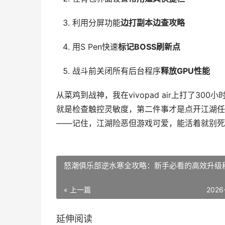
利用分屏功能
边打副本边查攻略
用S Pen快速
标记BOSS刷新点
战斗前关闭所有后台程序
释放GPU性能
从菜鸡到战神，我在vivopad air上打了
就是检查触控灵敏度，第二件事才是点开江湖任
——记住，江湖险恶但游戏可爱，能活着就别死
怒潮俱乐部逆水寒全攻略：新手必看的高效升级
« 上一篇
2026
延伸阅读