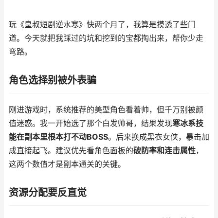
玩《皇叔短剧逆水寒》快两个月了，我算是摸透了些门
道。今天就把我踩过的坑和挖到的宝都掏出来，帮你少走
弯路。
角色选择别被外表骗
刚进游戏时，系统推荐的美型角色看着帅，但千万别被颜
值迷惑。我一开始选了那个白发帅哥，结果发现
寒冰系技
能在副本里根本打不动BOSS
。后来换成黑衣女侠，暴击加
成直接起飞。建议优先看角色面板的
破防率和连击属性
，
这两个数值才是副本通关的关键。
资源分配要反直觉