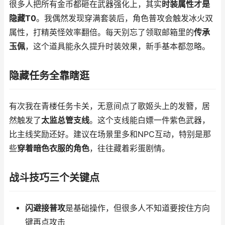
很多人把所有金币都砸在武器强化上，其实
时装属性才是
隐藏T0
。我偶然发现穿满套装后，角色普攻会触发冰火双
属性，打精英怪效率翻倍。每天别忘了领取邮箱里的
传承
玉佩
，这个道具能永久提升时装效果，新手基本都忽略。
隐藏任务全靠瞎逛
有次我在青楼任务卡关，无意间点了歌姬头上的发簪，居
然触发了
太监总管支线
。这个支线能白嫖一件紫色武器，
比主线奖励还好。建议在场景里多和NPC互动，特别是那
些
穿着暗色衣服的角色
，往往藏着彩蛋剧情。
战斗技巧三个关键点
闪避接普攻
是基础操作，但很多人不知道要按住方向
键再点攻击