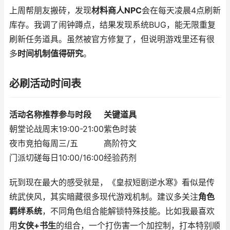
上周帮朋友搬砖，发现
材料商人NPC
会在每天凌晨4点刷新
库存。我调了闹钟蹲点，结果发现系统BUG，能无限重复
刷新任务道具。虽然被官方修复了，但说明游戏里还有很
多
时间机制值得研究
。
必刷活动时间表
活动名称
推荐参与时段
关键道具
朝堂论战
周末19:00-21:00
紫色时装
夜市竞拍
每周三/五
高阶符文
门派切磋
每日10:00/16:00
经验药剂
玩到现在最大的感受就是，《皇叔短剧逆水寒》看似是传
统武侠风，其实暗藏很多现代游戏机制。建议多关注
角色
羁绊系统
，不同角色组合能解锁特殊技能。比如我最喜欢
用
女侠+书生
的组合，一个打伤害一个加控制，打本特别顺