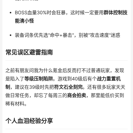
BOSS血量30%时会狂暴，这时候一定要用
群体控制技
能清小怪
装备词条优先选"命中+暴击"，别被"攻击速度"迷惑
常见误区避雷指南
之前有朋友问我为什么氪金后反而打不过普通玩家，发现
是陷入了
等级压制陷阱
。游戏到40级后有个
战力重置机
制
，建议在39级时先把
符文石全刻完
。还有很多玩家天天
做日常任务，却忘了每周三的
商会拍卖
，那里能低价买到
稀有材料。
个人血泪经验分享