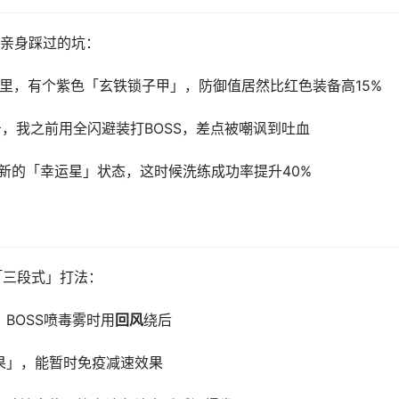
亲身踩过的坑：
里，有个紫色「玄铁锁子甲」，防御值居然比红色装备高15%
击，我之前用全闪避装打BOSS，差点被嘲讽到吐血
新的「幸运星」状态，这时候洗练成功率提升40%
「三段式」打法：
BOSS喷毒雾时用
回风
绕后
果」，能暂时免疫减速效果