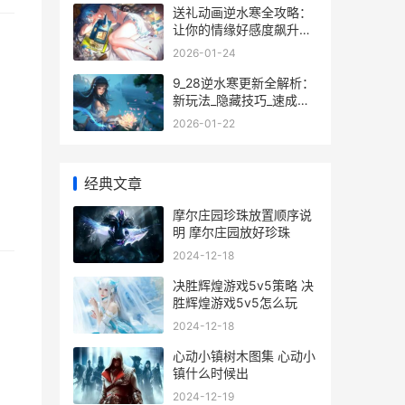
送礼动画逆水寒全攻略：
让你的情缘好感度飙升的
秘密
2026-01-24
9_28逆水寒更新全解析：
新玩法_隐藏技巧_速成攻
略_
2026-01-22
经典文章
摩尔庄园珍珠放置顺序说
明 摩尔庄园放好珍珠
2024-12-18
决胜辉煌游戏5v5策略 决
胜辉煌游戏5v5怎么玩
2024-12-18
心动小镇树木图集 心动小
镇什么时候出
2024-12-19