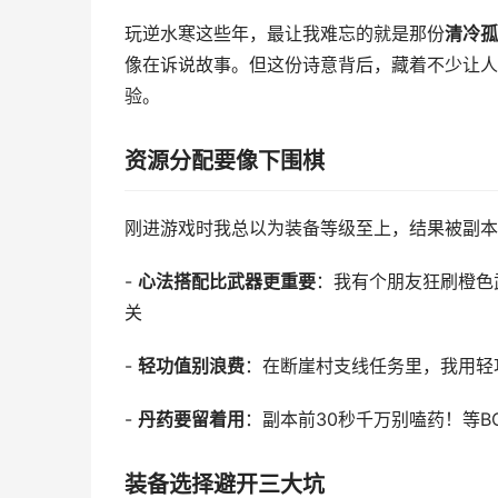
玩逆水寒这些年，最让我难忘的就是那份
清冷孤
像在诉说故事。但这份诗意背后，藏着不少让人
验。
资源分配要像下围棋
刚进游戏时我总以为装备等级至上，结果被副本
-
心法搭配比武器更重要
：我有个朋友狂刷橙色
关
-
轻功值别浪费
：在断崖村支线任务里，我用轻
-
丹药要留着用
：副本前30秒千万别嗑药！等B
装备选择避开三大坑