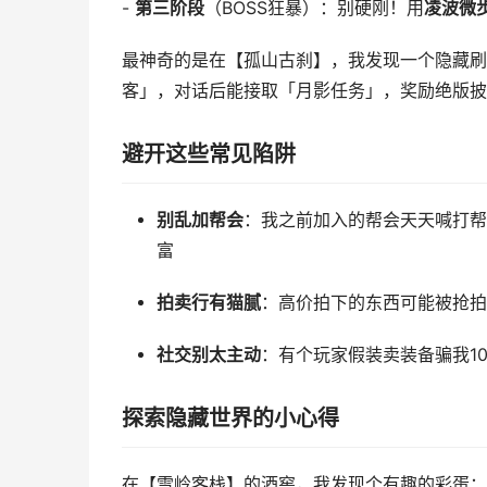
-
第三阶段
（BOSS狂暴）：别硬刚！用
凌波微
最神奇的是在【孤山古刹】，我发现一个隐藏刷新点
客」，对话后能接取「月影任务」，奖励绝版披
避开这些常见陷阱
别乱加帮会
：我之前加入的帮会天天喊打帮
富
拍卖行有猫腻
：高价拍下的东西可能被抢拍
社交别太主动
：有个玩家假装卖装备骗我1
探索隐藏世界的小心得
在【雪岭客栈】的酒窖，我发现个有趣的彩蛋：