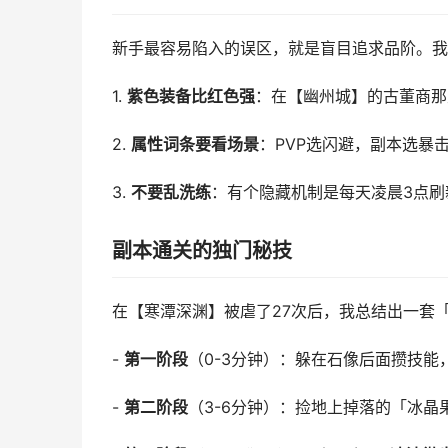
新手最容易陷入的误区，就是盲目追求品阶。我
1.
紫色装备比红色强
：在【幽州城】的古董商那
2.
属性词条要看场景
：PVP选闪避，副本选暴
3.
不要乱洗练
：有个隐藏机制是每天凌晨3点刷
副本通关的独门秘技
在【寒潭深渊】被虐了27次后，我总结出一套
-
第一阶段
（0-3分钟）：躲在石像后面攒技能，
-
第二阶段
（3-6分钟）：捡地上掉落的「冰晶