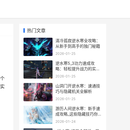
热门文章
清冷孤寂逆水寒全攻略：
从新手到高手的独门秘籍
2026-01-25
逆水寒5_3功力速成攻
略：轻松提升战力的实用
技巧全解析
2026-01-25
个
山洞门开逆水寒：速通技
实
巧与隐藏机关全解析
，
2026-01-25
游历人间逆水寒：新手速
成攻略_这些隐藏技巧你一
定要知道_
2026-01-24