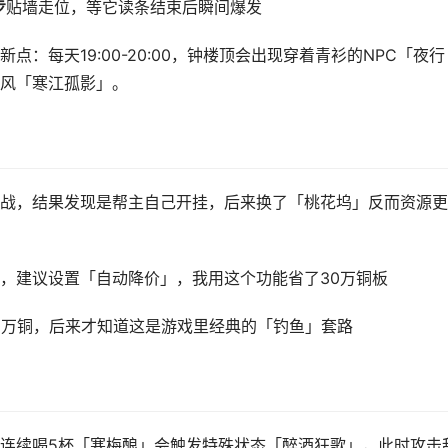
步
贴墙走位，等它读条结束后瞬间爆发
：每天19:00-20:00，钟楼顶会出现穿着青衫的NPC「夜行
风「寒江孤影」。
战，结果发现是帮主自己开挂，后来换了「桃花坞」反而资源更
，建议设置「自动降价」，我用这个功能省了30万铜板
0万铜，后来才知道这是游戏里经典的「钓鱼」套路
连续喝5杯「寒梅酿」会触发特殊状态「醉酒狂歌」，此时攻击