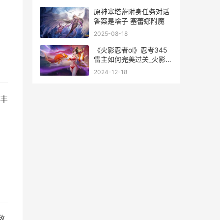
原神塞塔蕾附身任务对话
答案是啥子 塞蕾娜附魔
2025-08-18
《火影忍者ol》忍考345
雷主如何完美过关_火影忍
者345 火影忍者ol页游怎
2024-12-18
么在手机上玩
丰
敌