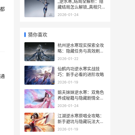
_逆水寒_结局全解析：隐
藏结局怎么解锁_真相只有
都
一个_
2026-01-24
猜你喜欢
杭州逆水寒现实探索全攻
略：隐藏任务与高效刷本
技巧
2026-01-22
：
仙鹤内功逆水寒实战技
巧：新手必看的进阶攻略
松通
2026-01-19
姐夫妹妹逆水寒：双角色
养成秘籍与隐藏剧情全解
析
2026-01-24
江湖逆水寒原唱全攻略：
新手避坑与隐藏玩法大揭
秘
2026-01-19