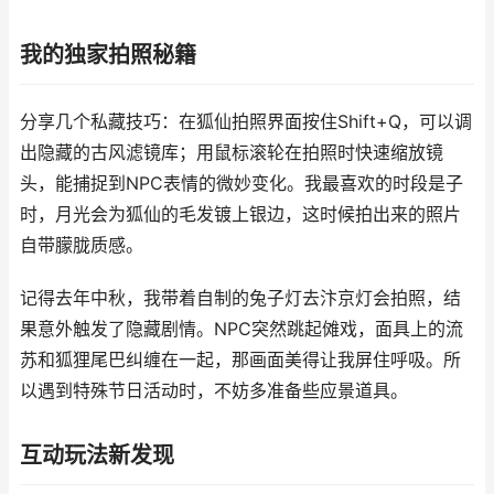
我的独家拍照秘籍
分享几个私藏技巧：在狐仙拍照界面按住Shift+Q，可以调
出隐藏的古风滤镜库；用鼠标滚轮在拍照时快速缩放镜
头，能捕捉到NPC表情的微妙变化。我最喜欢的时段是子
时，月光会为狐仙的毛发镀上银边，这时候拍出来的照片
自带朦胧质感。
记得去年中秋，我带着自制的兔子灯去汴京灯会拍照，结
果意外触发了隐藏剧情。NPC突然跳起傩戏，面具上的流
苏和狐狸尾巴纠缠在一起，那画面美得让我屏住呼吸。所
以遇到特殊节日活动时，不妨多准备些应景道具。
互动玩法新发现