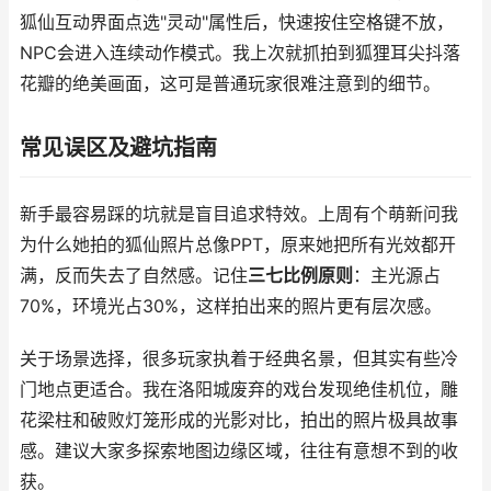
狐仙互动界面点选"灵动"属性后，快速按住空格键不放，
NPC会进入连续动作模式。我上次就抓拍到狐狸耳尖抖落
花瓣的绝美画面，这可是普通玩家很难注意到的细节。
常见误区及避坑指南
新手最容易踩的坑就是盲目追求特效。上周有个萌新问我
为什么她拍的狐仙照片总像PPT，原来她把所有光效都开
满，反而失去了自然感。记住
三七比例原则
：主光源占
70%，环境光占30%，这样拍出来的照片更有层次感。
关于场景选择，很多玩家执着于经典名景，但其实有些冷
门地点更适合。我在洛阳城废弃的戏台发现绝佳机位，雕
花梁柱和破败灯笼形成的光影对比，拍出的照片极具故事
感。建议大家多探索地图边缘区域，往往有意想不到的收
获。