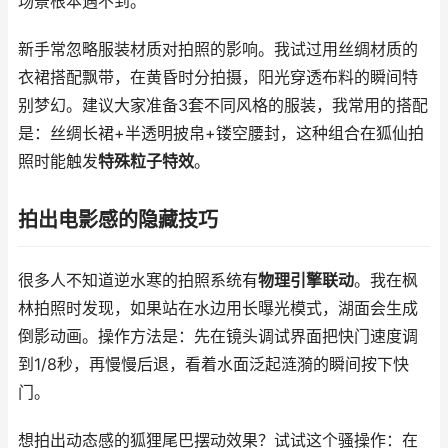
场景根本遇不到。
新手常忽略服装材质对拍照的影响。我试过用丝绸材质的
衣裙搭配飘带，在黄昏时分拍摄，阳光穿透布料的瞬间特
别梦幻。建议大家准备3套不同风格的服装，我常用的搭配
是：丝绸长裙+半透明披帛+镂空腰封，这种组合在狐仙拍
照时能触发
特殊粒子特效
。
拍出电影感的隐藏技巧
很多人不知道逆水寒的拍照系统有
物理引擎联动
。我在枫
林拍照时发现，如果站在水边用长曝光模式，湖面会生成
倒影动画。操作方法是：先在镜头调试界面把快门速度调
到1/8秒，再慢慢后退，看着水面泛起涟漪的瞬间按下快
门。
想拍出动态感的狐狸尾巴摆动效果？试试这个骚操作：在