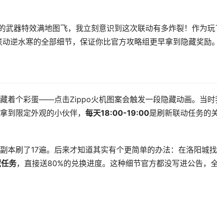
造型的武器特效满地图飞，我立刻意识到这次联动有多炸裂！作为玩
o联动逆水寒的全部细节，保证你比官方攻略组更早拿到隐藏奖励
藏着个彩蛋——点击Zippo火机图案会触发一段隐藏动画。当时
拿到限定外观的小伙伴，
每天18:00-19:00
是刷新联动任务的
副本刷了17遍。后来才知道其实有个更简单的办法：在洛阳城找
藏任务
，直接送80%的兑换进度。这种细节官方都没写进公告，