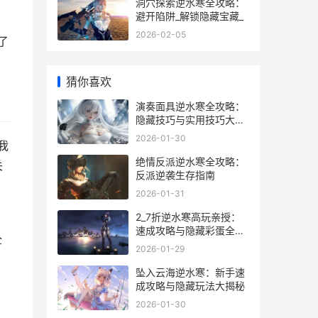
洞穴探索逆水寒全攻略：
避开陷阱_解锁隐藏宝藏_
2026-02-05
了
。
猜你喜欢
演奏面具逆水寒全攻略：
隐藏技巧与实用技巧大公
开
2026-01-30
我
绝情反派逆水寒全攻略：
关
反派逆袭生存指南
2026-01-31
2_7折逆水寒高玩亲授：
速成攻略与隐藏彩蛋全揭
全
秘
2026-01-29
坠入云海逆水寒：新手速
成攻略与隐藏玩法大揭秘
2026-01-30