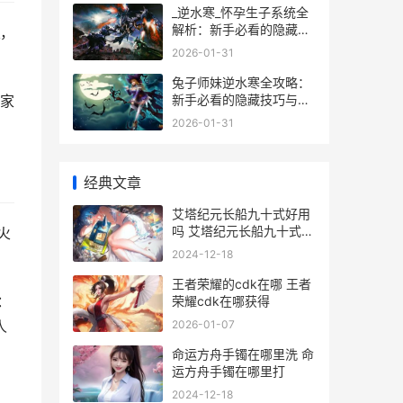
_逆水寒_怀孕生子系统全
解析：新手必看的隐藏玩
，
法
2026-01-31
兔子师妹逆水寒全攻略：
新手必看的隐藏技巧与误
家
区避雷指南
2026-01-31
经典文章
艾塔纪元长船九十式好用
吗 艾塔纪元长船九十式配
火
装
2024-12-18
王者荣耀的cdk在哪 王者
：
荣耀cdk在哪获得
2026-01-07
人
命运方舟手镯在哪里洗 命
运方舟手镯在哪里打
2024-12-18