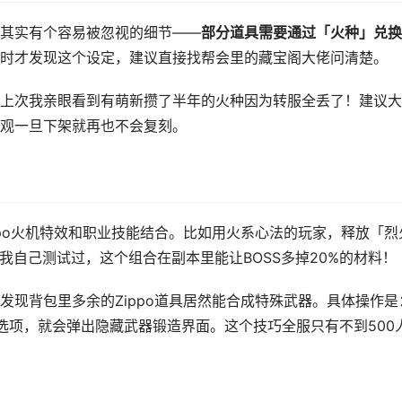
其实有个容易被忽视的细节——
部分道具需要通过「火种」兑换
时才发现这个设定，建议直接找帮会里的藏宝阁大佬问清楚。
上次我亲眼看到有萌新攒了半年的火种因为转服全丢了！建议大
观一旦下架就再也不会复刻。
ppo火机特效和职业技能结合。比如用火系心法的玩家，释放「烈
。我自己测试过，这个组合在副本里能让BOSS多掉20%的材料！
发现背包里多余的Zippo道具居然能合成特殊武器。具体操作是
选项，就会弹出隐藏武器锻造界面。这个技巧全服只有不到500