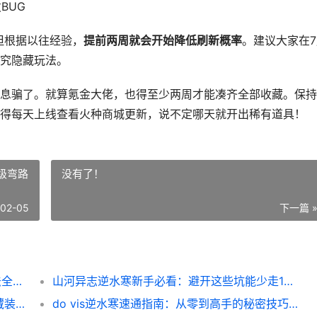
BUG
，但根据以往经验，
提前两周就会开始降低刷新概率
。建议大家在7
究隐藏玩法。
息骗了。就算氪金大佬，也得至少两周才能凑齐全部收藏。保持
得每天上线查看火种商城更新，说不定哪天就开出稀有道具！
级弯路
没有了！
-02-05
下一篇 
Zippo联动逆水寒：解锁限定道具与隐藏玩法全攻略
山河异志逆水寒新手必看：避开这些坑能少走10级弯路
逆水寒下装尿不湿避坑指南：新手必看的隐藏装备玩法
do vis逆水寒速通指南：从零到高手的秘密技巧全分享