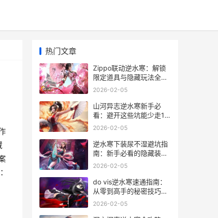
热门文章
Zippo联动逆水寒：解锁
限定道具与隐藏玩法全攻
略
2026-02-05
山河异志逆水寒新手必
看：避开这些坑能少走10
级弯路
2026-02-05
作
逆水寒下装尿不湿避坑指
藏
南：新手必看的隐藏装备
案
玩法
2026-02-05
寒：
do vis逆水寒速通指南：
从零到高手的秘密技巧全
分享
2026-02-05