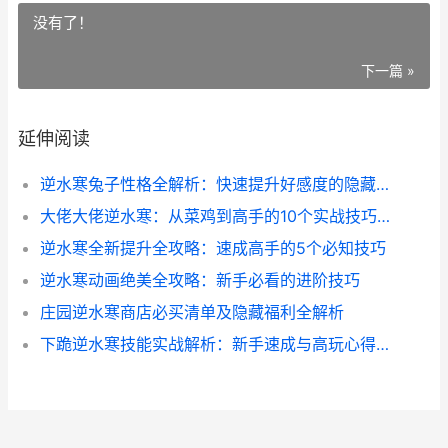
没有了！
下一篇 »
延伸阅读
逆水寒兔子性格全解析：快速提升好感度的隐藏技巧
大佬大佬逆水寒：从菜鸡到高手的10个实战技巧大公开_
逆水寒全新提升全攻略：速成高手的5个必知技巧
逆水寒动画绝美全攻略：新手必看的进阶技巧
庄园逆水寒商店必买清单及隐藏福利全解析
下跪逆水寒技能实战解析：新手速成与高玩心得全收录