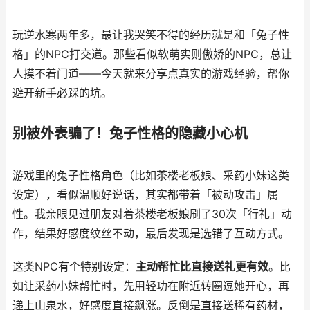
玩逆水寒两年多，最让我哭笑不得的经历就是和「兔子性
格」的NPC打交道。那些看似软萌实则傲娇的NPC，总让
人摸不着门道——今天就来分享点真实的游戏经验，帮你
避开新手必踩的坑。
别被外表骗了！兔子性格的隐藏小心机
游戏里的兔子性格角色（比如茶楼老板娘、采药小妹这类
设定），看似温顺好说话，其实都带着「被动攻击」属
性。我亲眼见过朋友对着茶楼老板娘刷了30次「行礼」动
作，结果好感度纹丝不动，最后发现是选错了互动方式。
这类NPC有个特别设定：
主动帮忙比直接送礼更有效
。比
如让采药小妹帮忙时，先用轻功在附近转圈逗她开心，再
递上山泉水，好感度直接飙涨。反倒是直接送稀有药材，