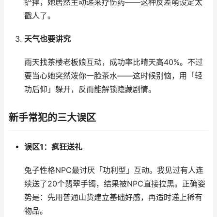
铲摔，她居然主动递来疗伤药——这种反差萌设定太
戳人了。
天气也要讲究
雨天找茶楼老板娘互动，成功率比晴天高40%。不过
要当心她突然泼你一脸茶水——这时候别恼，用「轻
功后仰」躲开，反而能解锁隐藏剧情。
新手常犯的三大误区
误区1：疯狂送礼
兔子性格NPC最讨厌「功利型」互动。我见过有人连
续送了20个翡翠手镯，结果被NPC直接拉黑。正确姿
势是：先用普通山货建立基础好感，再适时递上稀有
物品。