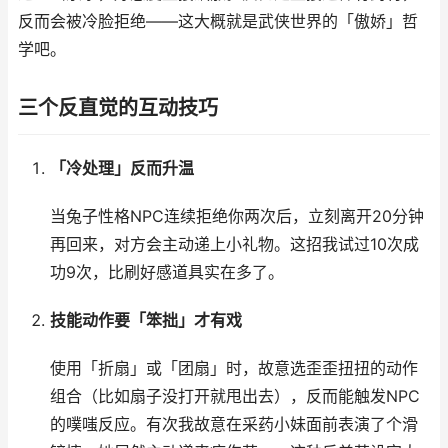
反而会被冷脸拒绝——这大概就是武侠世界的「傲娇」哲
学吧。
三个反直觉的互动技巧
「冷处理」反而升温
当兔子性格NPC连续拒绝你两次后，立刻离开20分钟
再回来，对方会主动递上小礼物。这招我试过10次成
功9次，比刷好感道具实在多了。
技能动作要「笨拙」才有戏
使用「折扇」或「团扇」时，故意选歪歪扭扭的动作
组合（比如扇子没打开就甩出去），反而能触发NPC
的噗嗤反应。有次我故意在采药小妹面前表演了个滑