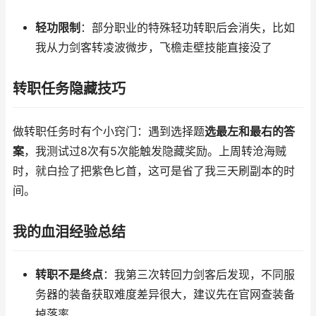
轻功限制
：部分职业的特殊轻功转职后会消失，比如
我从力剑客转凌波微步，飞檐走壁技能直接没了
转职任务隐藏技巧
做转职任务时有个小窍门：遇到选择题
选最左和最右的答
案
，我测试过8次有5次能触发隐藏奖励。上周转沧海贼
时，就白捡了把紫色匕首，这可是省了我三天刷副本的时
间。
我的血泪经验总结
转职不是终点
：我第三次转回力剑客后发现，不同服
务器的装备获取难度差异很大，建议先在官网查装备
掉落率