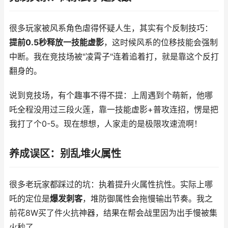
很多玩家被风系角色虐得怀疑人生，其实有个反制技巧：
提前0.5秒释放一技能虚影
，这时候风系的位移技能会强制
中断。我在竞技场被"凌霄子"连着追着打，就是靠这个反打
翻身的。
说到竞技场，有个趣事不得不提：上周遇到个萌新，他哪
吒全程没用过三段火莲，靠一技能虚影+普攻连招，愣是把
我打了个0-5。现在想想，人家走的是极限攻速流啊！
养成误区：别乱堆火属性
很多老玩家都踩过的坑：执着提升火属性抗性。实际上哪
吒的定位是
爆发刺客
，堆防御属性会拖慢输出节奏。我之
前花8W买了件火抗神器，结果在帮会战里因为出手慢被集
火秒了。