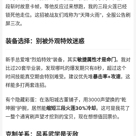
段斩时故意卡帧，等他反应过来想跑，我的三段火莲已经
锁死他走位。这招被战友们戏称为"天降火雨"，全服公告刷
屏三次。
装备选择：别被外观特效迷惑
新手总爱堆"烈焰特效"装备，其实
敏捷属性才是命门
。我对
比过20套毕业装，发现哪吒的爆发期只有8秒，超过这个
时间技能真空期会特别难受。建议优先堆
暴击率+攻速
，这
样能多打两套连招。
有个隐藏彩蛋：在洛阳城古董铺子，用3000声望换的"乾
坤圈"护腕，居然能
缩短三段火莲30%冷却
。这可是我花了
一整个通宵刷声望才挖到的宝贝，现在想想值回票价。
克制关系：风系武学是天敌