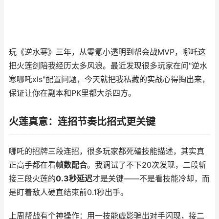
玩《逆水寒》三年，从零氪小透明到帮会战MVP，哪吒这
把火莲剑陪我经历太多风浪。最近发现很多玩家在问"逆水
寒哪吒xls"配置问题，今天就把我私藏的实战心得掏出来，
保证让你在副本和PK里都大杀四方。
火莲真意：连招节奏比招式更关键
哪吒的招牌三段连招，很多玩家都死磕技能描述，其实真
正高手都在看
帧数配合
。我调试了不下20次发现，二段斩
接三段火莲的
0.3秒延迟
才是关键——不是看技能冷却，而
是盯着敌人硬直结束前0.1秒出手。
上周帮战有个神操作：用一技能虚影骗出对手闪现，接二