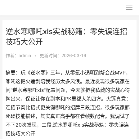
逆水寒哪吒xls实战秘籍：零失误连招
技巧大公开
作者：
admin
•
更新时间：2026-03-16
摘要：玩《逆水寒》三年，从零氪小透明到帮会战MVP，
哪吒这把火莲剑陪我经历太多风浪。最近发现很多玩家在
问"逆水寒哪吒xls"配置问题，今天就把我私藏的实战心得
掏出来，保证让你在副本和PK里都大杀四方。火莲真意：
连招节奏比招式更关键哪吒的招牌三段连招，很多玩家都
死磕技能描述，其实真正高手都在看帧数配合。我调试了
不下20次发现，二段,逆水寒哪吒xls实战秘籍：零失误连
招技巧大公开