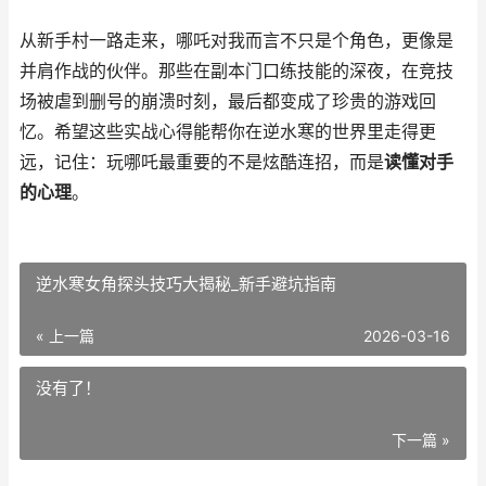
从新手村一路走来，哪吒对我而言不只是个角色，更像是
并肩作战的伙伴。那些在副本门口练技能的深夜，在竞技
场被虐到删号的崩溃时刻，最后都变成了珍贵的游戏回
忆。希望这些实战心得能帮你在逆水寒的世界里走得更
远，记住：玩哪吒最重要的不是炫酷连招，而是
读懂对手
的心理
。
逆水寒女角探头技巧大揭秘_新手避坑指南
« 上一篇
2026-03-16
没有了！
下一篇 »