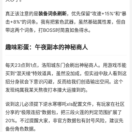
真正该注意的是
装备词条刷新
，优先保留"攻速+15%"和"暴
击+8%"的词条。我有把紫色武器，虽然基础属性差，但自
带这两个词条，打BOSS时简直如鱼得水。
趣味彩蛋：午夜副本的神秘商人
每天23点到1点，洛阳城东门会刷出神秘商人。用游戏币能
买到"混天绫"特效道具，虽然没加成，但实战中敌人看到这
招分身就会下意识闪避，反而给我们创造输出空间。这个
发现纯属我某天熬夜打本撞大运撞到的。
说到这儿必须提下逆水寒哪吒xls配置文件，有玩家在社区
分享的"极限连招"数据包，把三段火莲的判定范围扩展了
20%。不过提醒大家，非官方数据包有封号风险，建议先
备份角色数据。