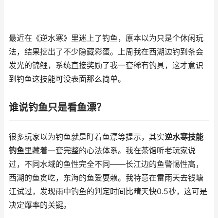
最近在《逆水寒》里迷上了钓鱼，原本以为只是个休闲玩
法，结果挖出了不少隐藏彩蛋。上周我在西湖边钓到条会
发光的锦鲤，系统直接奖励了我一套稀有钓具，这才意识
到钓鱼这技能可没表面那么简单。
谁说钓鱼只是看鱼漂？
很多玩家以为钓鱼就是盯着鱼漂等提示，其实
逆水寒技能
钓鱼
里藏着一套完整的心法体系。我在茶馆听老玩家说
过，不同水域的鱼性完全不同——长江边的鱼警惕性高，
西湖的鱼贪吃，东海的鱼爱耍赖。我特意在雷雨天去钱塘
江试过，发现雨中钓鱼的判定时间比晴天快0.5秒，这可是
决定爆率的关键。