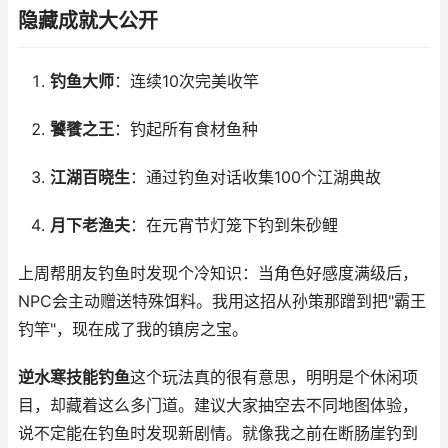
隐藏成就大公开
钓鱼大师
：连续10次完美收竿
饕餮之王
：钓起所有食材鱼种
江湖百晓生
：通过钓鱼对话收集100个江湖典故
月下老渔夫
：在元宵节灯笼下钓到朱砂鲤
上周帮朋友钓鱼时发现个冷知识：当角色好感度满级后，
NPC会主动赠送特殊饵料。我用这招从孙策那蹭到把"霸王
钓竿"，现在成了我的镇房之宝。
逆水寒技能钓鱼
这个玩法真的很有意思，明明是个休闲项
目，却藏着这么多门道。建议大家抽空去不同地图体验，
说不定能在钓鱼时发现新剧情。就像我之前在断肠崖钓到