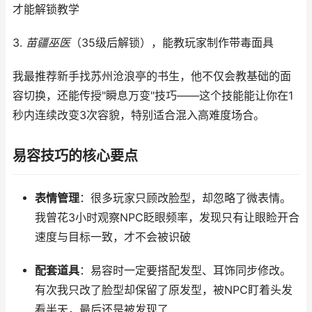
才能解锁教学
3.
苗疆巫医
（35级后解锁），能教玩家制作带毒面具
我最推荐新手找苏州沧浪亭的书生，他不仅会教基础的面
容切换，还能传授"瞬息万变"技巧——这个技能能让你在1
秒内连续改变3次容貌，特别适合混入高难度场合。
易容技巧的核心要点
表情管理
：很多玩家只顾改脸型，却忽略了微表情。
我曾花3小时观察NPC眨眼频率，发现只有让眼睑开合
速度与目标一致，才不会被识破
配套道具
：易容时一定要搭配发型、耳饰同步修改。
有次我只改了脸型却保留了原发型，被NPC盯着头发
看半天，最后还是被发现了