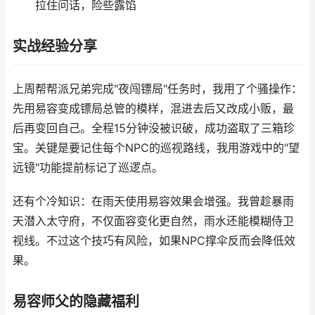
拉住问话，险些露馅
实战经验分享
上周帮帮派兄弟完成"夜闯镖局"任务时，我用了个骚操作：
先用易容变成镖局总管的模样，混进去后又改成小贩，最
后再变回自己。全程15分钟没被识破，成功盗取了三箱珍
宝。关键是要记住每个NPC的巡视路线，我用游戏中的"望
远镜"功能提前标记了巡逻点。
还有个冷知识：在雨天使用易容效果会增强。我曾趁暴雨
天潜入太守府，不仅面容变化更自然，雨水还能模糊侍卫
视线。不过这个技巧有风险，如果NPC撑伞反而会降低效
果。
易容师父的隐藏福利