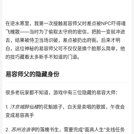
在逆水寒里，我第一次接触易容师父时差点被NPC吓得魂
飞魄散——当时为了偷取太守府的密信，把脸一变就冲进
去，结果被侍卫当场识破，差点被扔出府衙。后来才明
白，这位神秘的易容师父可不仅仅是换个脸那么简单，他
的技巧藏着太多新手不知道的门道。
易容师父的隐藏身份
很多老玩家都不知道，游戏中有三位隐藏的易容大师：
1.
汴京城醉仙楼
的花魁娘子，白天是卖唱的歌姬，午夜会
变成易容高手
2.
苏州沧浪亭
的落魄书生，需要完成"面具人生"支线任务