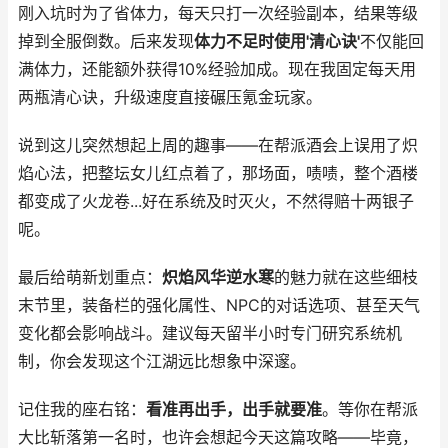
刚入坑时为了省体力，每天只打一次经验副本，结果等级
掉到全服倒数。后来发现
体力不足时使用'清心诀'
不仅能回
满体力，还能额外获得10%经验加成。现在我固定每天用
两瓶清心诀，升级速度直接碾压氪金玩家。
说到这儿突然想起上周的趣事——在帮派酒会上误用了炽
焰心法，把整坛女儿红点着了，那场面，啧啧，整个酒楼
都变成了火龙卷...好在系统及时灭火，不然得赔十两银子
呢。
最后给萌新划重点：
炽焰风华逆水寒
的魅力就在这些细枝
末节里，装备栏的强化属性、NPC的对话选项、甚至天气
变化都会影响战斗。建议每天留半小时专门研究系统机
制，你会发现这个江湖远比想象中深邃。
记住我的座右铭：
看准再出手，出手就要准
。等你在帮派
大比斩落第一名时，也许会想起今天这篇攻略——毕竟，