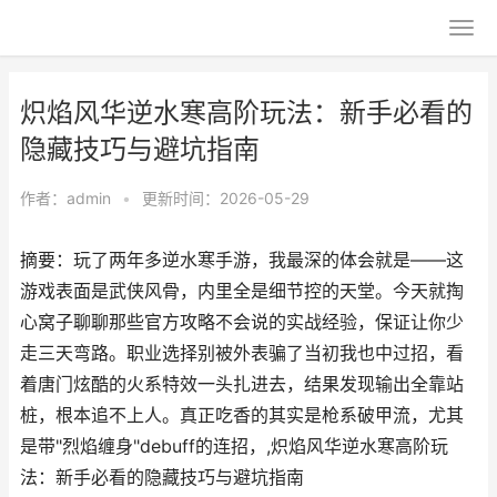
炽焰风华逆水寒高阶玩法：新手必看的
隐藏技巧与避坑指南
作者：
admin
•
更新时间：2026-05-29
摘要：玩了两年多逆水寒手游，我最深的体会就是——这
游戏表面是武侠风骨，内里全是细节控的天堂。今天就掏
心窝子聊聊那些官方攻略不会说的实战经验，保证让你少
走三天弯路。职业选择别被外表骗了当初我也中过招，看
着唐门炫酷的火系特效一头扎进去，结果发现输出全靠站
桩，根本追不上人。真正吃香的其实是枪系破甲流，尤其
是带"烈焰缠身"debuff的连招，,炽焰风华逆水寒高阶玩
法：新手必看的隐藏技巧与避坑指南