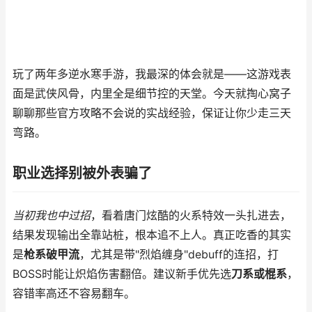
玩了两年多逆水寒手游，我最深的体会就是——这游戏表
面是武侠风骨，内里全是细节控的天堂。今天就掏心窝子
聊聊那些官方攻略不会说的实战经验，保证让你少走三天
弯路。
职业选择别被外表骗了
当初我也中过招
，看着唐门炫酷的火系特效一头扎进去，
结果发现输出全靠站桩，根本追不上人。真正吃香的其实
是
枪系破甲流
，尤其是带"烈焰缠身"debuff的连招，打
BOSS时能让炽焰伤害翻倍。建议新手优先选
刀系或棍系
，
容错率高还不容易翻车。