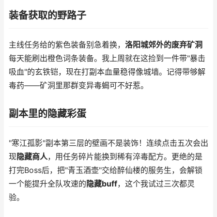
装备获取的野路子
主线任务给的紫色装备别急着换，
洛阳城郊外的废弃矿洞
每天能刷出橙色词条装备。我上周就在这捡到一件带"暴击
吸血"的玄铁铠，现在打副本血量稳得像城墙。记得带够解
毒药——矿洞里那群变异毒蝎可不好惹。
副本里的隐藏彩蛋
"寒江孤影"副本第三层的壁画不是装饰！连续点击五次会出
现
隐藏商人
，用任务碎片能换到稀有淬毒配方。更绝的是
打完Boss后，把"青玉酒壶"交给醉仙楼的服务生，会解锁
一个能提升全队攻速的
隐藏buff
，这个我试过三次都灵
验。