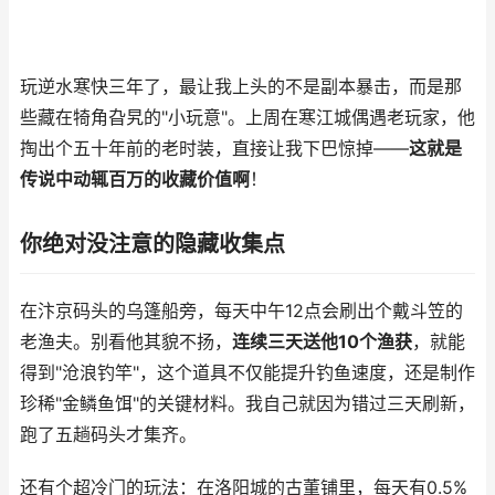
玩逆水寒快三年了，最让我上头的不是副本暴击，而是那
些藏在犄角旮旯的"小玩意"。上周在寒江城偶遇老玩家，他
掏出个五十年前的老时装，直接让我下巴惊掉——
这就是
传说中动辄百万的收藏价值啊
！
你绝对没注意的隐藏收集点
在汴京码头的乌篷船旁，每天中午12点会刷出个戴斗笠的
老渔夫。别看他其貌不扬，
连续三天送他10个渔获
，就能
得到"沧浪钓竿"，这个道具不仅能提升钓鱼速度，还是制作
珍稀"金鳞鱼饵"的关键材料。我自己就因为错过三天刷新，
跑了五趟码头才集齐。
还有个超冷门的玩法：在洛阳城的古董铺里，每天有0.5%