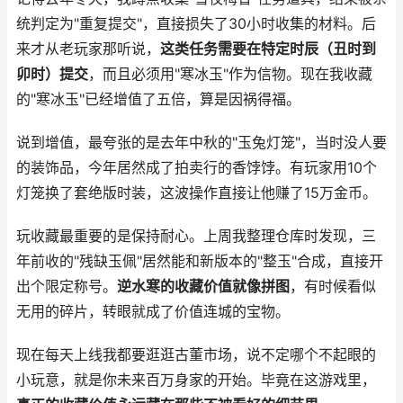
统判定为"重复提交"，直接损失了30小时收集的材料。后
来才从老玩家那听说，
这类任务需要在特定时辰（丑时到
卯时）提交
，而且必须用"寒冰玉"作为信物。现在我收藏
的"寒冰玉"已经增值了五倍，算是因祸得福。
说到增值，最夸张的是去年中秋的"玉兔灯笼"，当时没人要
的装饰品，今年居然成了拍卖行的香饽饽。有玩家用10个
灯笼换了套绝版时装，这波操作直接让他赚了15万金币。
玩收藏最重要的是保持耐心。上周我整理仓库时发现，三
年前收的"残缺玉佩"居然能和新版本的"整玉"合成，直接开
出个限定称号。
逆水寒的收藏价值就像拼图
，有时候看似
无用的碎片，转眼就成了价值连城的宝物。
现在每天上线我都要逛逛古董市场，说不定哪个不起眼的
小玩意，就是你未来百万身家的开始。毕竟在这游戏里，