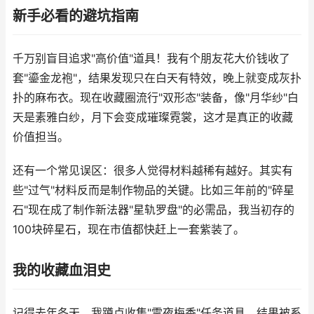
新手必看的避坑指南
千万别盲目追求"高价值"道具！我有个朋友花大价钱收了
套"鎏金龙袍"，结果发现只在白天有特效，晚上就变成灰扑
扑的麻布衣。现在收藏圈流行"双形态"装备，像"月华纱"白
天是素雅白纱，月下会变成璀璨霓裳，这才是真正的收藏
价值担当。
还有一个常见误区：很多人觉得材料越稀有越好。其实有
些"过气"材料反而是制作物品的关键。比如三年前的"碎星
石"现在成了制作新法器"星轨罗盘"的必需品，我当初存的
100块碎星石，现在市值都快赶上一套紫装了。
我的收藏血泪史
记得去年冬天，我蹲点收集"雪夜梅香"任务道具，结果被系