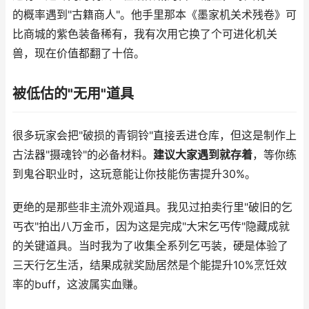
的概率遇到"古籍商人"。他手里那本《墨家机关术残卷》可
比商城的紫色装备稀有，我有次用它换了个可进化机关
兽，现在价值都翻了十倍。
被低估的"无用"道具
很多玩家会把"破损的青铜铃"直接丢进仓库，但这是制作上
古法器"摄魂铃"的必备材料。
建议大家遇到就存着
，等你练
到鬼谷职业时，这玩意能让你技能伤害提升30%。
更绝的是那些非主流外观道具。我见过拍卖行里"破旧的乞
丐衣"拍出八万金币，因为这是完成"大宋乞丐传"隐藏成就
的关键道具。当时我为了收集全系列乞丐装，硬是体验了
三天行乞生活，结果成就奖励居然是个能提升10%烹饪效
率的buff，这波属实血赚。