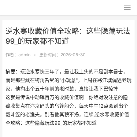
逆水寒收藏价值全攻略：这些隐藏玩法
99_的玩家都不知道
作者：
admin
•
更新时间：2026-05-30
摘要：玩逆水寒快三年了，最让我上头的不是副本暴击，
而是那些藏在犄角旮旯的"小玩意"。上周在寒江城偶遇老玩
家，他掏出个五十年前的老时装，直接让我下巴惊掉——
这就是传说中动辄百万的收藏价值啊！你绝对没注意的隐
藏收集点在汴京码头的乌篷船旁，每天中午12点会刷出个
戴斗笠的老渔夫。别看他其貌不扬，连续,逆水寒收藏价值
全攻略：这些隐藏玩法99_的玩家都不知道