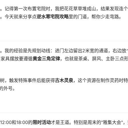
。记得第一次布置宅院时，我把花花草草堆成山，结果发现连个
。今天就来分享点
逆水寒宅院攻略
里的门道，帮你少走弯路。
。我的经验是先规划动线：进门左边留出2米宽的通道，右边放
。家具摆放要遵循
黄金三角定律
，也就是茶桌、屏风、主卧三点
树，触发特殊事件后能获得
古木灵泉
，这个资源在制作灵药时特
的外号。
00和18:00的
限时活动
才是王道。特别是周末的"雅集大会"，