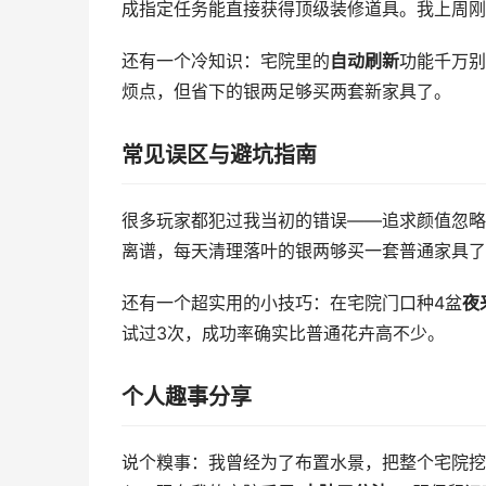
成指定任务能直接获得顶级装修道具。我上周刚
还有一个冷知识：宅院里的
自动刷新
功能千万别
烦点，但省下的银两足够买两套新家具了。
常见误区与避坑指南
很多玩家都犯过我当初的错误——追求颜值忽略
离谱，每天清理落叶的银两够买一套普通家具了
还有一个超实用的小技巧：在宅院门口种4盆
夜
试过3次，成功率确实比普通花卉高不少。
个人趣事分享
说个糗事：我曾经为了布置水景，把整个宅院挖