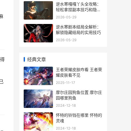
逆水寒嘎嘎丫头全攻略：
轻松拿捏副本技巧和隐藏
彩蛋
麻
2026-05-29
逆水寒剧本结局全解析：
解锁隐藏结局的实用技巧
2026-05-29
经典文章
得
王者荣耀皮肤咋看 王者荣
耀皮肤看不见
己
2025-11-17
摩尔庄园狗鱼位置 摩尔庄
园哪里狗鱼
2024-12-18
怀特的铃铛在哪里 怀特的
灵魂
2024-12-18