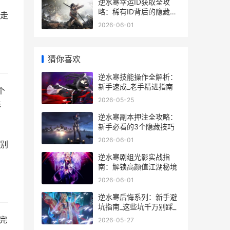
逆水寒幸运ID获取全攻
略：稀有ID背后的隐藏玩
走
法
2026-06-01
猜你喜欢
逆水寒技能操作全解析：
新手速成_老手精进指南
个
2026-05-25
形
逆水寒副本押注全攻略：
新手必看的3个隐藏技巧
2026-06-01
别
逆水寒剧组光影实战指
南：解锁高颜值江湖秘境
2026-06-01
逆水寒后悔系列：新手避
坑指南_这些坑千万别踩_
完
2026-05-27