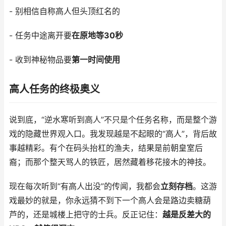
- 别相信自称高人但头顶红名的
- 任务中途离开要
在原地等30秒
- 收到神秘物品要
第一时间使用
高人任务的终极奥义
说到底，“逆水寒听到高人”不只是个任务名称，而是整个游
戏的隐藏世界观入口。我发现越是不起眼的“高人”，背后故
事越精彩。有个在码头抬杠的渔夫，结果是前朝皇室后
裔；而那个整天骂人的铁匠，居然藏着移花接木的神技。
现在每次听到“有高人出没”的传闻，我都会
立刻存档
。这游
戏最妙的就是，你永远猜不到下一个高人会是路边卖糖葫
芦的，还是城楼上把守的士兵。反正记住：
越是反差大的