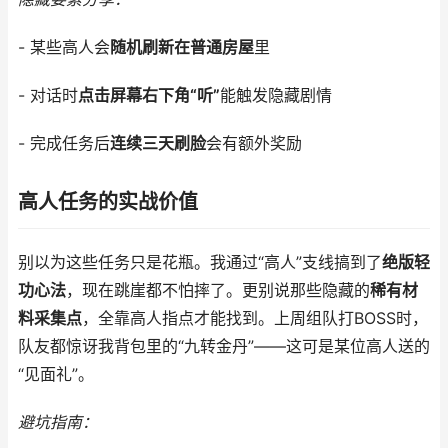
- 某些高人会
随机刷新在普通房屋
里
- 对话时
点击屏幕右下角“听”
能触发隐藏剧情
- 完成任务后
连续三天刷脸
会有额外奖励
高人任务的实战价值
别以为这些任务只是花瓶。我通过“高人”支线搞到了
绝版轻
功心法
，现在跳崖都不怕摔了。更别说那些隐藏的
稀有材
料采集点
，全靠高人指点才能找到。上周组队打BOSS时，
队友都惊讶我背包里的“九转金丹”——这可是某位高人送的
“见面礼”。
避坑指南：