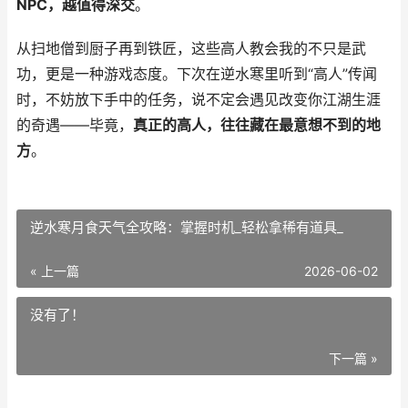
NPC，越值得深交
。
从扫地僧到厨子再到铁匠，这些高人教会我的不只是武
功，更是一种游戏态度。下次在逆水寒里听到“高人”传闻
时，不妨放下手中的任务，说不定会遇见改变你江湖生涯
的奇遇——毕竟，
真正的高人，往往藏在最意想不到的地
方
。
逆水寒月食天气全攻略：掌握时机_轻松拿稀有道具_
« 上一篇
2026-06-02
没有了！
下一篇 »