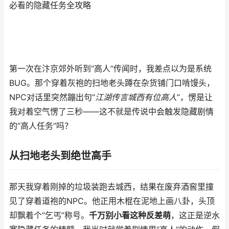
必看的隐藏任务全攻略
第一次在汴京郊外听到“高人”传闻时，我差点以为是系统
BUG。那个穿着灰袍的扫地老头蹲在杂货铺门口啃馒头，
NPC对话里突然蹦出句“
江湖传言城西有位高人
”，愣是让
我对着空气愣了三秒——这不就是传说中会触发隐藏剧情
的“高人任务”吗？
从扫地老头到绝世高手
那天我穿着刚掉的垃圾装跑去城西，结果在废弃酒窖里撞
见了穿着道袍的NPC。他正用木棍在泥地上画八卦，头顶
却飘着个“乞丐”称号。
千万别小看这种反差萌
，这正是逆水