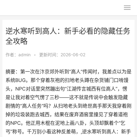
逆水寒听到高人：新手必看的隐藏任务
全攻略
作者：
admin
•
更新时间：2026-06-02
摘要：第一次在汴京郊外听到“高人”传闻时，我差点以为是
系统BUG。那个穿着灰袍的扫地老头蹲在杂货铺门口啃馒
头，NPC对话里突然蹦出句“江湖传言城西有位高人”，愣
是让我对着空气愣了三秒——这不就是传说中会触发隐藏
剧情的“高人任务”吗？从扫地老头到绝世高手那天我穿着刚
掉的垃圾装跑去城西，结果在废弃酒窖里撞见了穿着道袍
的NPC。他正用木棍在泥地上画八卦，头顶却飘着个“乞
丐”称号。千万别小看这种反差萌，,逆水寒听到高人：新手