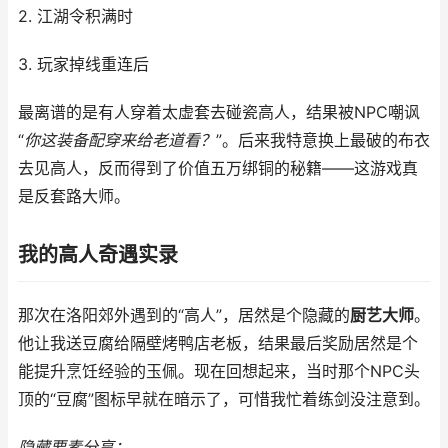
2. 江湖令积满时
3. 玩家掉线重连后
最离谱的是有人穿着太虚套去碰瓷高人，结果被NPC嘲讽
“
你这装备配穿来给老道看？
”。后来我特意换上最破的布衣
去见高人，反而得到了价值五万绑铜的秘籍——这游戏真
是反套路大师。
我的高人奇遇实录
那次在洛阳郊外遇到的“高人”，居然是个隐藏的
厨艺大师
。
他让我送豆腐给隔壁烤鸭店老板，结果最后奖励居然是个
能提升烹饪经验的玉佩。现在回想起来，当时那个NPC头
顶的“豆腐”图标早就在暗示了，可惜我忙着练剑没注意到。
隐藏要素分享：