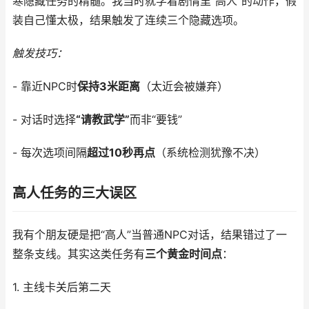
寒隐藏任务的精髓。我当时就学着剧情里“高人”的动作，假
装自己懂太极，结果触发了连续三个隐藏选项。
触发技巧：
- 靠近NPC时
保持3米距离
（太近会被嫌弃）
- 对话时选择
“请教武学”
而非“要钱”
- 每次选项间隔
超过10秒再点
（系统检测犹豫不决）
高人任务的三大误区
我有个朋友硬是把“高人”当普通NPC对话，结果错过了一
整条支线。其实这类任务有
三个黄金时间点
：
1. 主线卡关后第二天