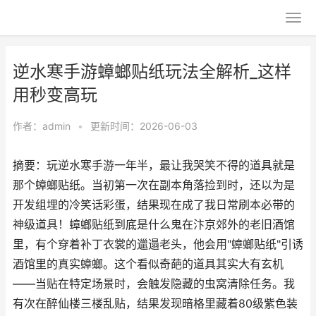
逆水寒手游蟑螂贴纸玩法全解析_这样
用秒变高玩
作者：
admin
•
更新时间：2026-06-03
摘要：玩逆水寒手游一年半，最让我哭笑不得的道具就是
那个蟑螂贴纸。当初第一次在副本角落捡到时，还以为是
开发组埋的冷笑话彩蛋，结果现在成了我日常刷本必带的
神级道具！蟑螂贴纸到底是什么鬼在汴京郊外的老旧酒馆
里，有个穿着补丁衣裳的邋遢老头，他会用"蟑螂贴纸"引诱
酒馆里的真实蟑螂。这个看似奇葩的道具其实大有玄机
——当贴在特定场景时，会触发隐藏的虫窝清除任务。我
有次在醉仙楼三楼乱贴，结果发现暗格里藏着80级紫色装