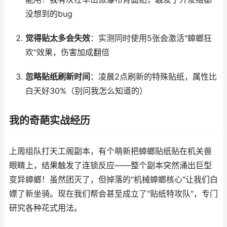
没想到的bug
觉得贴太多会失效
：实测同时使用5张会激活"蟑螂狂
欢"效果，伤害加成翻倍
忽略贴纸刷新时间
：凌晨2点刷新的特殊贴纸，属性比
白天好30%（别问我怎么知道的）
我的奇葩实战经历
上周组队打天工阁副本，有个萌新把蟑螂贴纸贴在机关兽
眼睛上，结果触发了连锁反应——整个副本突然涌出巨型
变异蟑螂！虽然团灭了，但掉落的"机械蟑螂核心"让我们白
嫖了新坐骑。现在我们帮会甚至成立了"贴纸特攻队"，专门
研究各种花式用法。