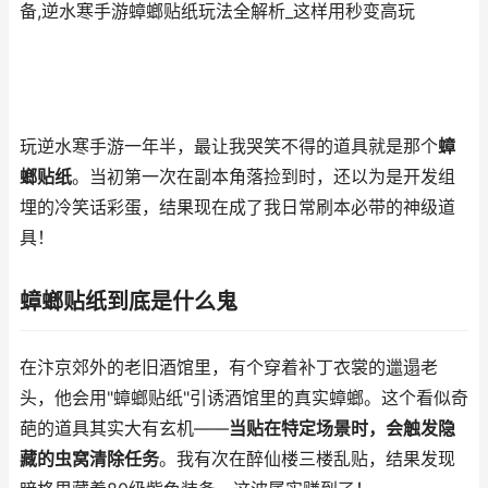
备,逆水寒手游蟑螂贴纸玩法全解析_这样用秒变高玩
玩逆水寒手游一年半，最让我哭笑不得的道具就是那个
蟑
螂贴纸
。当初第一次在副本角落捡到时，还以为是开发组
埋的冷笑话彩蛋，结果现在成了我日常刷本必带的神级道
具！
蟑螂贴纸到底是什么鬼
在汴京郊外的老旧酒馆里，有个穿着补丁衣裳的邋遢老
头，他会用"蟑螂贴纸"引诱酒馆里的真实蟑螂。这个看似奇
葩的道具其实大有玄机——
当贴在特定场景时，会触发隐
藏的虫窝清除任务
。我有次在醉仙楼三楼乱贴，结果发现