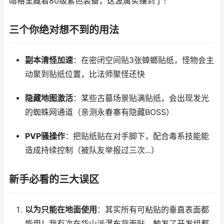
暗格里藏着80级紫色装备，这波属实赚到了！
三个你绝对想不到的用法
副本清怪加速
：在密闭空间贴3张蟑螂贴纸，怪物会主
动聚到贴纸位置，比法师聚怪还快
隐藏地图激活
：某些古墓场景贴满贴纸，会出现发光
的蜘蛛网通道（亲测永春寨有隐藏BOSS）
PVP骚操作
：把贴纸贴在对手脚下，配合毒系技能能
造成持续控制（被队友举报过三次...）
新手必看的三大误区
以为只能在地面使用
：其实所有可粘贴的垂直表面都
能用！我有次在华山派瀑布背面贴，触发了开发组都