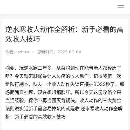
逆水寒收人动作全解析：新手必看的高
效收人技巧
作者：
admin
•
更新时间：2026-06-04
摘要：玩逆水寒三年多，从菜鸡到现在能带新人都经历了
啥？今天就来聊聊最让人头疼的收人动作。记得我第一次
组队打副本，队友一个收人动作失误直接被BOSS秒了，那
场面简直社死，现在想想都脸红。所以今天这份攻略全是
血泪经验，保你不再当团灭背锅侠。收人动作的三大黄金
法则说实话新手最容易掉坑的就是收,逆水寒收人动作全解
析：新手必看的高效收人技巧