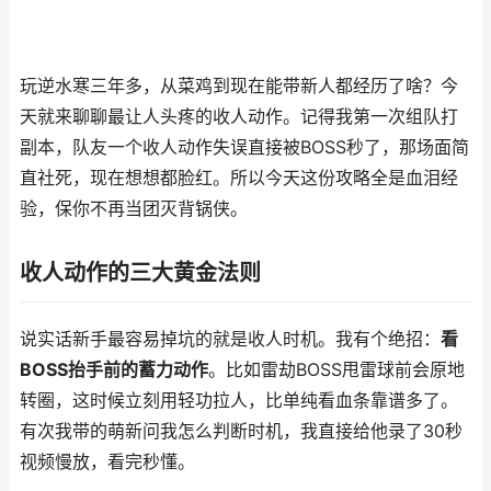
玩逆水寒三年多，从菜鸡到现在能带新人都经历了啥？今
天就来聊聊最让人头疼的收人动作。记得我第一次组队打
副本，队友一个收人动作失误直接被BOSS秒了，那场面简
直社死，现在想想都脸红。所以今天这份攻略全是血泪经
验，保你不再当团灭背锅侠。
收人动作的三大黄金法则
说实话新手最容易掉坑的就是收人时机。我有个绝招：
看
BOSS抬手前的蓄力动作
。比如雷劫BOSS甩雷球前会原地
转圈，这时候立刻用轻功拉人，比单纯看血条靠谱多了。
有次我带的萌新问我怎么判断时机，我直接给他录了30秒
视频慢放，看完秒懂。