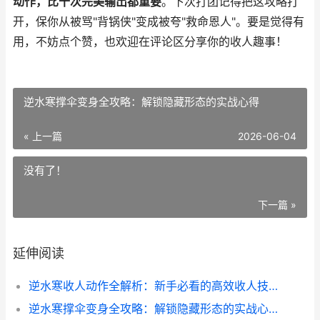
动作，比十次完美输出都重要
。下次打团记得把这攻略打
开，保你从被骂"背锅侠"变成被夸"救命恩人"。要是觉得有
用，不妨点个赞，也欢迎在评论区分享你的收人趣事！
逆水寒撑伞变身全攻略：解锁隐藏形态的实战心得
« 上一篇
2026-06-04
没有了！
下一篇 »
延伸阅读
逆水寒收人动作全解析：新手必看的高效收人技巧
逆水寒撑伞变身全攻略：解锁隐藏形态的实战心得