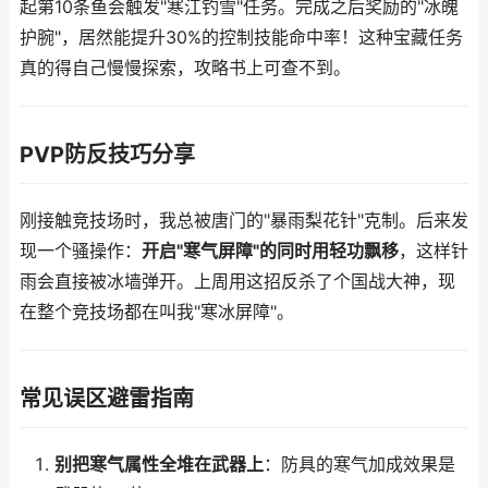
起第10条鱼会触发"寒江钓雪"任务。完成之后奖励的"冰魄
护腕"，居然能提升30%的控制技能命中率！这种宝藏任务
真的得自己慢慢探索，攻略书上可查不到。
PVP防反技巧分享
刚接触竞技场时，我总被唐门的"暴雨梨花针"克制。后来发
现一个骚操作：
开启"寒气屏障"的同时用轻功飘移
，这样针
雨会直接被冰墙弹开。上周用这招反杀了个国战大神，现
在整个竞技场都在叫我"寒冰屏障"。
常见误区避雷指南
别把寒气属性全堆在武器上
：防具的寒气加成效果是