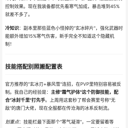
控制效果。现在我装备都优先看寒气加成，暴击堆到45%
就差不多了。
冷知识
：副本里那些蓝色小怪掉的"玄冰碎片"，强化武器时
能额外增加15%寒气伤害，新手完全不知道这个隐藏机
制！
技能搭配别照搬配置表
官方推荐的"玄冰刃+暴风雪"连招，在PVP里特别容易被反
制。我自己的经验是：
主修"霜气护体"这个防御技能，配
合"冰封千里"打先手
。上周用这套秒了帮会赛里号称"无
敌"的唐门大佬，现在全服都在传沧海的冰系反制流。
划重点
：技能栏最下面那个"寒气凝滞"，一定要留着等