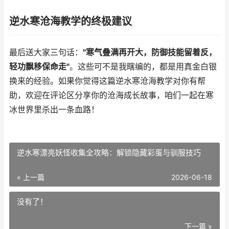
逆水寒沧海教学的终极建议
最后送大家三句话：
"寒气叠满再开大，防御技能留着反，
轻功飘移保命走"
。这些可不是我瞎编的，都是用真金白银
换来的经验。如果你觉得这篇逆水寒沧海教学对你有帮
助，欢迎在评论区分享你的沧海成长故事，咱们一起在寒
冰世界里杀出一条血路！
逆水寒漂亮妖怪收集全攻略：解锁隐藏彩蛋与驯服技巧
« 上一篇
2026-06-18
没有了！
下一篇 »