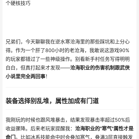
个硬核技巧
兄弟们，今天聊聊我在逆水寒沧海里的那些踩坑和上分心
得。作为一个肝了800小时的老沧海，我敢说这游戏90%
的玩家都错过了一些神级操作。别看新手村任务写得明明
白白，但真打起来才发现——
沧海职业的伤害机制跟武侠
小说里完全两回事
！
装备选择别乱堆，属性加成有门道
我刚玩的时候也跟风堆暴击，结果发现暴击率超过50%后
收益骤降。后来老玩家提醒我：
沧海职业的"寒气"属性才是
命门
。比如冰系技能命中时会叠加寒气，叠满3层直接触发