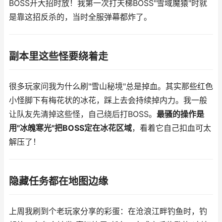
BOSS开大招时放！我第一次打天梯BOSS"雪域魔猿"时就
是靠这招反杀的，当时全服弹幕都炸了。
副本里这些怪要绕着走
很多玩家问我为什么刷"雪山秘境"总是掉血。其实那些红色
小怪脚下有梅花状的冰花，踩上去会持续掉内力。我一般
让队友先清掉这些怪，自己绕后打BOSS。
最骚的操作是
用"冰魄寒光"把BOSS定在冰花区域
，看着它自己扣血可太
解压了！
隐藏任务都在地图边缘
上周我刷到个老玩家分享的彩蛋：在沧浪江畔钓鱼时，钓