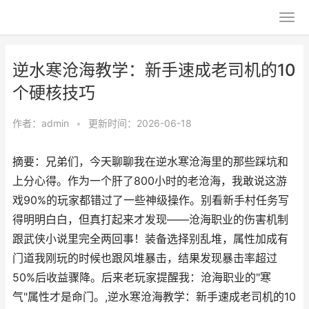
逆水寒沧海教学：新手速成老司机的10
个硬核技巧
作者：
admin
•
更新时间：2026-06-18
摘要：兄弟们，今天聊聊我在逆水寒沧海里的那些踩坑和
上分心得。作为一个肝了800小时的老沧海，我敢说这游
戏90%的玩家都错过了一些神级操作。别看新手村任务写
得明明白白，但真打起来才发现——沧海职业的伤害机制
跟武侠小说里完全两回事！装备选择别乱堆，属性加成有
门道我刚玩的时候也跟风堆暴击，结果发现暴击率超过
50%后收益骤降。后来老玩家提醒我：沧海职业的"寒
气"属性才是命门。,逆水寒沧海教学：新手速成老司机的10