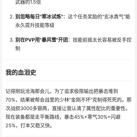
武器的1.5倍
别忽略每日"寒冰试炼"
：这个任务奖励的"玄冰真气"能
永久提升技能等级
别在PVP用"暴风雪"开团
：技能前摇太长容易被反手控
制
我的血泪史
记得刚玩沧海那会儿，为了追求极限输出把暴击堆到
70%，结果被帮会战里的少林"金刚不坏"克制得死死的。那
次战损3000多银两，直接让我认清了属性配比的重要性。
现在装备都是走平衡路线，暴击45%+寒气30%+闪避
25%，打本又稳又快。