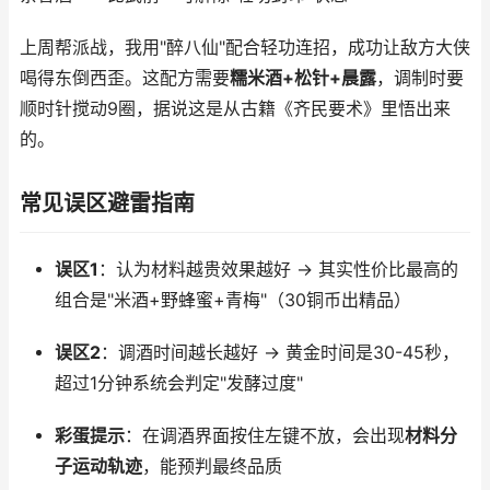
上周帮派战，我用"醉八仙"配合轻功连招，成功让敌方大侠
喝得东倒西歪。这配方需要
糯米酒+松针+晨露
，调制时要
顺时针搅动9圈，据说这是从古籍《齐民要术》里悟出来
的。
常见误区避雷指南
误区1
：认为材料越贵效果越好 → 其实性价比最高的
组合是"米酒+野蜂蜜+青梅"（30铜币出精品）
误区2
：调酒时间越长越好 → 黄金时间是30-45秒，
超过1分钟系统会判定"发酵过度"
彩蛋提示
：在调酒界面按住左键不放，会出现
材料分
子运动轨迹
，能预判最终品质