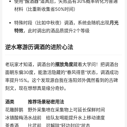
使用"醒酒器"道具后，失败品有30%概率转化为普通
材料（比重新收集省50%时间）
特殊时段（比如中秋夜）调酒，系统会随机出现
月光
特效
，此时调出的酒品质提升2个等级
逆水寒游历调酒的进阶心法
老玩家才知道，调酒台的
摆放角度
藏着大学问！把调酒台
面朝东偏30度，能激活隐藏的"春风得意"状态，调酒成功
率提升15%。这个发现源自我在洛阳郊外偶然看到的古碑
刻文，现在想想真是缘分奇妙。
酒类
推荐场景
秘密用法
花雕醉鹅
野外采集
喷在采集物上可延长保鲜时间
冰镇酸梅汤
水战前
给队友喝能提升水上移动速度
茶香酒
比武前
可解除"轻功封印"状态