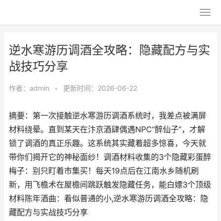
逆水寒游历调酒全攻略：隐藏配方与实
战技巧分享
作者：
admin
•
更新时间：2026-06-22
摘要：第一次接触逆水寒游历调酒系统时，我差点被满屏
材料绕晕。直到某天在汴京酒肆偶遇NPC“醉仙子”，才解
锁了调酒的真正乐趣。这系统其实藏着超多惊喜，今天就
带你们揭开它的神秘面纱！调酒材料收集的3个隐藏彩蛋醉
梅子：别只盯着市集买！每天19点后在江南水乡随机刷
新，用飞檐术在屋檐间跳跃触发隐藏任务，能白嫖3个顶级
材料陈年酒曲：看似普通的小,逆水寒游历调酒全攻略：隐
藏配方与实战技巧分享