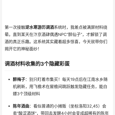
第一次接触
逆水寒游历调酒
系统时，我差点被满屏材料绕
晕。直到某天在汴京酒肆偶遇NPC“醉仙子”，才解锁了调
酒的真正乐趣。这系统其实藏着超多惊喜，今天就带你们
揭开它的神秘面纱！
调酒材料收集的3个隐藏彩蛋
醉梅子
：别只盯着市集买！每天19点后在江南水乡随
机刷新，用飞檐术在屋檐间跳跃触发隐藏任务，能白
嫖3个顶级材料
陈年酒曲
：看似普通的小摊贩（坐标洛阳32,45）会
卖"酸涩酒饼"，带回去发酵4小时会变成超稀有的陈年