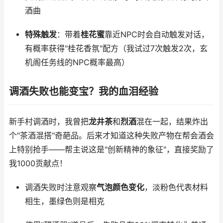
酒曲
特殊触发
：带着
桂花蜜
靠近NPC时会自动触发对话，
有概率获得"桂花香氛"配方（我试过7次触发2次，玄
机阁任务线的NPC概率最高）
调酒失败也能变宝？我的血泪经验
新手村调酒时，我曾把
龙井茶
和
烈酒
混在一起，结果炸出
个"茶酒混搭"奇葩品。后来才知道这种失败产物在帮会酒会
上特别抢手——帮主说这是"创新精神的象征"，直接奖励了
我1000贡献点！
调酒失败时注意观察
气泡颜色变化
，淡粉色代表材料
相生，墨绿色则是相克