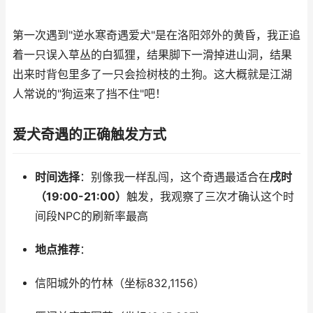
第一次遇到"逆水寒奇遇爱犬"是在洛阳郊外的黄昏，我正追
着一只误入草丛的白狐狸，结果脚下一滑掉进山洞，结果
出来时背包里多了一只会捡树枝的土狗。这大概就是江湖
人常说的"狗运来了挡不住"吧！
爱犬奇遇的正确触发方式
时间选择
：别像我一样乱闯，这个奇遇最适合在
戌时
（19:00-21:00）
触发，我观察了三次才确认这个时
间段NPC的刷新率最高
地点推荐
：
信阳城外的竹林（坐标832,1156）