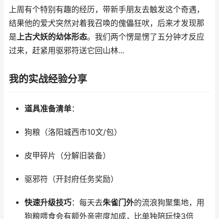
上周有个特别有趣的经历，带新手朋友去触发这个奇遇，
结果他的爱犬突然对着我召唤的傀儡狂吠，后来才发现那
是
上古犬妖的幼体形态
。我们两个愣是愣了五分钟才反应
过来，赶紧用驱邪符送它回山林...
我的实战经验分享
道具准备清单
：
狗粮（洛阳城西市10文/包）
皮甲碎片（分解旧装备）
驱邪符（开封府任务奖励）
快速升级技巧
：每天去
朱雀门外
的流浪狗聚集地，用
狗粮喂食会有额外亲密度加成，比单独陪玩快3倍