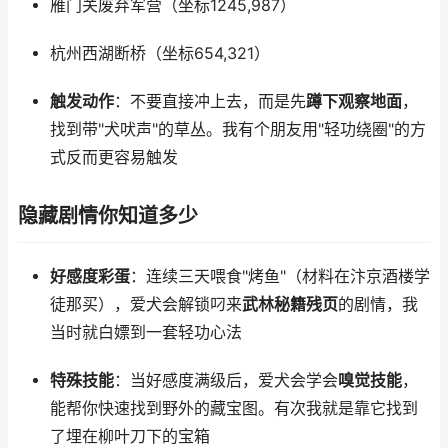
雁门关废弃军营（坐标1245,987）
杭州西湖断桥（坐标654,321）
触发动作
：不要直接冲上去，而是先
蹲下观察地面
，
找到带"犬吠声"的草丛。我有个朋友用"轻功绕圈"的方
式反而更容易触发
隐藏剧情你知道多少
好感度彩蛋
：连续三天喂食"烤鱼"（材料在汴京酒楼学
徒那买），爱犬会解锁叼来
武林秘籍残页
的剧情，我
当时就白嫖到一套轻功心法
特殊技能
：当好感度满级后，爱犬会学会
嗅觉技能
，
能帮你快速找到野外的藏宝图。有次我就是靠它找到
了埋在柳叶刀下的宝箱