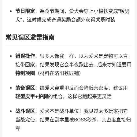
节日限定
：寒食节期间，爱犬会穿上小棉袄变成"暖男
犬"，这时候完成奇遇奖励会额外获得
犬系时装
常见误区避雷指南
错误操作
：很多人像我一样，以为爱犬是宠物可以直
接带回家，结果发现它会半夜跑出去...后来才知道要用
特制项圈
（材料在洛阳铁匠铺）
装备误区
：给爱犬穿重甲反而会降低亲密度，建议用
轻型皮甲+护腿
的组合，这样它跑起来更灵活
战斗误区
：爱犬不是战斗单位！我见过太多玩家把它
当战宠使，结果在副本里被BOSS秒杀，亲密度直接归
零