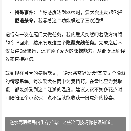
特殊事件
：当好感度达到80%时，爱犬会主动帮你
拦
截追杀令
，我靠着这个功能躲过了三次通缉
记得有一次在雁门关做任务，我的爱犬突然叼着敌方将领
的令牌回来，结果发现这是个
隐藏支线任务
。完成之后不
仅获得S级装备，还解锁了爱犬的
夜视能力
，从此晚上刷怪
效率直接翻倍。
玩到现在最大的感触就是，"逆水寒奇遇爱犬"其实是个隐藏
的
情感系统
。每次爱犬在雨中为我挡箭，在雪地里为我取
暖，都能感受到这个江湖的温度。建议大家不妨多花点时
间陪陪这个小家伙，说不定就能收获一份意外的惊喜。
逆水寒医师局内生存指南：这些冷门技巧你必须知道_