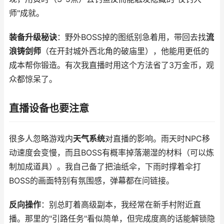
师"成就。
装备升级秘诀
：野外BOSS掉的图纸别急着用，带回去找
流
浪铸剑师
（在开封城外西北角的破庙里），他能用更低的
成本帮你锻造。有次我直播时用这个方法省了3万金币，观
众都惊呆了。
直播设备也要注意
很多人忽略游戏内
天气系统
对直播的影响。雨天时NPC移
动速度会变慢，而且BOSS有概率掉落潮湿的材料（可以炼
制加成道具）。我自己备了把油纸伞，下雨时撑着伞打
BOSS的画面特别有氛围感，弹幕都在问链接。
反向操作
：别总盯着高级副本，我经常在新手村附近直
播。那里的"引路任务"看似简单，但完成度高的话能解锁隐