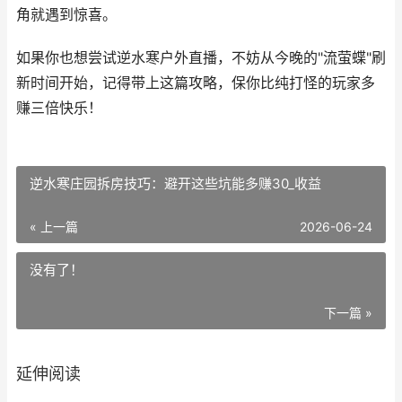
角就遇到惊喜。
如果你也想尝试逆水寒户外直播，不妨从今晚的"流萤蝶"刷
新时间开始，记得带上这篇攻略，保你比纯打怪的玩家多
赚三倍快乐！
逆水寒庄园拆房技巧：避开这些坑能多赚30_收益
« 上一篇
2026-06-24
没有了！
下一篇 »
延伸阅读