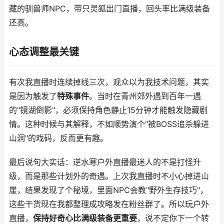
藏的驯兽师NPC，带只灵狐出门直播，回头率比满级装备
还高。
心态调整最关键
有次我直播时连续掉线三次，观众以为我技术问题，其实
是因为触发了
特殊事件
。当时在青州郊外遇到百年一遇
的"镜湖倒影"，必须保持角色静止15分钟才能触发隐藏剧
情。这种时候与其解释，不如顺势演个"被BOSS追杀躲进
山洞"的戏码，反而更有趣。
最后说句大实话：逆水寒户外直播最迷人的不是打怪升
级，而是那些计划外的奇遇。上次我直播时不小心掉进山
崖，结果发现了个秘境，里面NPC会教"野外生存技巧"，
这些干货现在我都整理成攻略发在粉丝群了。所以玩户外
直播，
保持好奇心比满级装备更重要
，说不定你下一个转