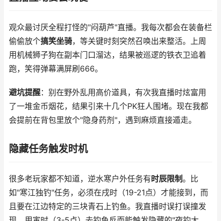
观众最讨厌全程打怪的"闷葫芦"直播。我每次都会在装备栏
偷偷放个
搞笑坐骑
，等关键时刻突然召唤出来整活。上周
用机械狮子狗在副本门口溜达，结果被巡逻的铁衣卫追着
跑，笑得弹幕满屏刷666。
避坑提醒
：别在野外乱用高价道具，有次我直播时炫富用
了一堆金币烟花，结果引来十几个PK狂人围堵。现在我都
会提前在背包里放个"隐身药剂"，遇到麻烦直接遁走。
隐藏任务触发时机
很多老玩家都不知道，逆水寒户外任务有
时辰限制
。比
如"寒江独钓"任务，必须在戌时（19-21点）才能接到，而
且要在江边特定的三块青石上钓鱼。我直播时误打误撞发
现，用寅时（3-5点）去钓鱼反而能触发隐藏的"夜钓大