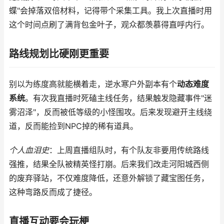
蝶"会掉落双倍材料，记得带个采集工具。我上次直播时用
这个时间点刷了满背包金叶子，观众都羡慕得直呼内行。
路线规划比硬刚更重要
别以为练度高就能横着走，逆水寒户外副本有个
动态难度
系统
。有次我直播时死磕主线任务，结果触发隐藏事件"迷
雾沼泽"，反而被低等级的小怪围攻。后来发现避开主线绕
道，反而能捡到NPC掉的稀有道具。
个人血泪史
：上周直播组队时，有个队友非要用传统路线
强推，结果全队被精英怪打崩。后来我们改走河阳城西侧
的废弃驿站，不仅难度降低，还意外解锁了藏宝图任务，
这种弯路反而成了捷径。
直播互动要会玩梗