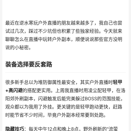
最近在逆水寒玩户外直播的朋友越来越多了，我自己也尝
试过几次，踩过不少坑但也积累了些独家经验。今天就来
聊聊怎么在直播中玩转户外副本，顺便说说那些官方没明
说的小秘密。
装备选择要反套路
很多新手总以为堆防御属性最安全，其实户外直播时
轻甲
+高闪避
的搭配更实用。上周我直播时用凌尘配轻甲，在洛
阳郊外刷副本，闪避触发后能完美躲过BOSS的范围技能，
观众都以为我用了外挂。更关键的是轻甲跑动更快，赶路
时能节省不少时间，毕竟户外副本经常要到处跑。
隐藏技巧
：每天中午12点和晚上8点，野外刷新的"流萤