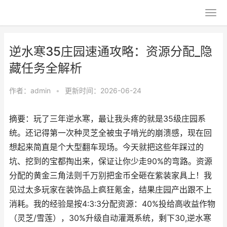
逆水寒35庄园速通攻略：资源分配_隐
藏任务全解析
作者：
admin
•
更新时间：2026-06-24
摘要：玩了三年逆水寒，最让我头疼的就是35级庄园系
统。还记得第一次种灵芝全被虫子啃光的崩溃感，现在回
想起来简直是个大型翻车现场。今天就把这些年踩过的
坑、挖到的宝都掏出来，保证让你少走90%的弯路。资源
分配的黄金三角法则千万别把金币全砸在紫装家具上！我
见过太多玩家在装饰品上疯狂氪金，结果庄园产出跟不上
消耗。我的经验是按4:3:3分配资源：40%投给高收益作物
（灵芝/雪莲），30%升级自动灌溉系统，剩下30,逆水寒