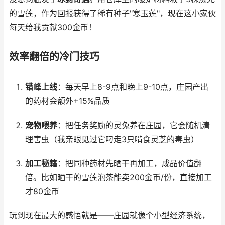
的雪莲，作为回报获得了稀有种子"寒玉莲"，现在这小家伙
每天给我贡献300金币！
效率翻倍的冷门技巧
错峰上线
：每天早上8-9点和晚上9-10点，庄园产出
的药材会额外+15%品质
宠物喂养
：把任务奖励的灵兔养在庄园，它会随机清
理害虫（我亲眼见过它叼走3只啃食灵芝的毒虫）
加工秘籍
：把同种药材先晒干再加工，成品价值翻
倍。比如晒干的雪莲泡茶能卖200金币/份，直接加工
才80金币
玩到现在最大的感悟就是——庄园就像个小型经济系统，