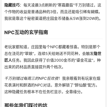
隐藏技巧
：每天凌晨3点刷新的"寒霜蘑菇"千万别错过，这
个作物的收益是普通品种的3倍，而且还能吸引稀有蝴蝶。
我就是靠这个秘密渠道把庄园金币储备从5W涨到20W的。
NPC互动的玄学指南
老玩家都知道，庄园里每个NPC都藏着惊喜。特别是那个
总在浇花的"翠娘"，连续5天给她送不同花种，会触发
隐世
匠人
任务。我因此获得了价值2000金币的"鎏金花盆"，种
出来的药材品质直接提升两个档次。
千万别错过每周三的NPC狂欢夜
！我亲眼看到有玩家在烟
花表演时和醉酒的NPC对话，意外解锁了"醉仙酿"配方。
这种隐藏任务根本不在任务栏显示，全靠缘分。
那些年我们踩过的坑