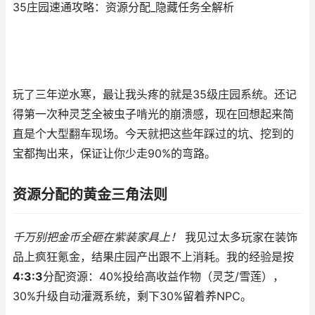
35庄园速通攻略：资源分配_隐藏任务全解析
玩了三年逆水寒，最让我头疼的就是35级庄园系统。还记
得第一次种灵芝全被虫子啃光的崩溃感，现在回想起来简
直是个大型翻车现场。今天就把这些年踩过的坑、挖到的
宝都掏出来，保证让你少走90%的弯路。
资源分配的黄金三角法则
千万别把金币全砸在紫装家具上！
我见过太多玩家在装饰
品上疯狂氪金，结果庄园产出跟不上消耗。我的经验是按
4:3:3
分配资源：40%投给高收益作物（灵芝/雪莲），
30%升级自动灌溉系统，剩下30%留着养NPC。