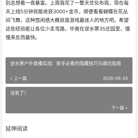
别总想着一夜暴富。上周我花了一整天优化布局，现在每
天上线5分钟就能收获3000+金币，顺便看看蝴蝶在花丛
间飞舞，这种悠闲感大概就是游戏最迷人的地方吧。希望
这些经验能让各位少走弯路，毕竟在逆水寒35庄园里，慢
慢来反而最快。
逆水寒户外直播实战：新手必看的隐藏技巧与避坑指南
« 上一篇
2026-06-24
没有了！
下一篇 »
延伸阅读