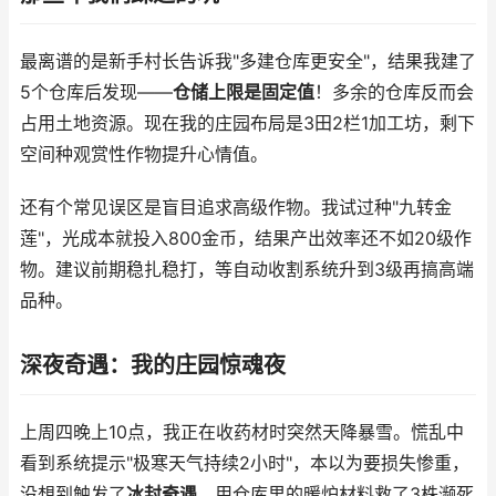
最离谱的是新手村长告诉我"多建仓库更安全"，结果我建了
5个仓库后发现——
仓储上限是固定值
！多余的仓库反而会
占用土地资源。现在我的庄园布局是3田2栏1加工坊，剩下
空间种观赏性作物提升心情值。
还有个常见误区是盲目追求高级作物。我试过种"九转金
莲"，光成本就投入800金币，结果产出效率还不如20级作
物。建议前期稳扎稳打，等自动收割系统升到3级再搞高端
品种。
深夜奇遇：我的庄园惊魂夜
上周四晚上10点，我正在收药材时突然天降暴雪。慌乱中
看到系统提示"极寒天气持续2小时"，本以为要损失惨重，
没想到触发了
冰封奇遇
。用仓库里的暖炉材料救了3株濒死