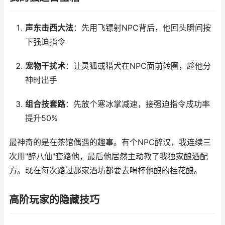
声东击西大法
：先用飞镖射NPC背后，他回头瞬间按
下强迫指令
宠物干扰术
：让灵狐或猎犬在NPC面前转圈，趁他分
神时出手
组合技套路
：先放个寒冰掌减速，接强迫指令成功率
提升50%
最神奇的是在茶馆偶遇的趣事。有个NPC醉汉，我连续三
次用"醉八仙"套路他，最后他居然主动教了我独家酿酒配
方。现在每次路过那家酒坊都要去喝杯他酿的桂花酿。
高阶玩家的隐藏技巧