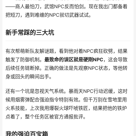
——商人最怕刀，武馆NPC反而怕剑。现在我出门都备着
把短刀，遇到难缠的NPC就切武器试试。
新手常踩的三大坑
有次帮萌新队友解谜题，看到他对着NPC疯狂砍劈，结果
触发了防御机制。
最致命的误区就是硬刚NPC
，这会导致
后续任务链断掉。正确的做法是先观察NPC状态，等他转
身或回头的瞬间出手。
还有一个坑是忽视天气系统。暴雨天NPC行动迟缓，这时
候用烟雾弹配合强迫指令特别有效。但千万别在雪地里用
火系技能，上次我用爆裂火球吓唬铁匠，结果把他的铁炉
点着了，整个任务区被官方通报批评。
我的强迫百宝箱