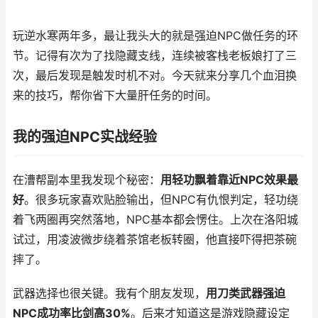
玩逆水寒两年多，最让我头大的就是强迫NPC做任务的环
节。记得有次为了找隐藏支线，连续被客栈老板娘打了三
次，最后发现是触发时机不对。今天就来分享几个血泪换
来的技巧，帮你省下大量肝任务的时间。
我的强迫NPC实战经验
在漕帮副本里我发现个秘密：
用轻功飘着靠近NPC效果最
好
。很多玩家喜欢贴脸输出，但NPC有仇恨判定，轻功绕
着飞两圈再突然落地，NPC基本都会愣住。上次在洛阳城
试过，用凌波微步绕着茶馆老板转圈，他直接吓得把茶碗
摔了。
武器选择也很关键。我有个朋友发现，
用刀类武器强迫
NPC成功率比剑高30%
。后来才知道这是游戏隐藏设定