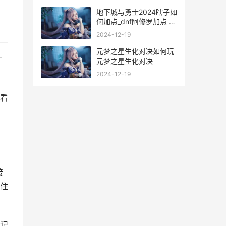
地下城与勇士2024瞎子如
何加点_dnf阿修罗加点 地
下城与勇士2025春节套
2024-12-19
元梦之星生化对决如何玩
才
元梦之星生化对决
2024-12-19
看
接
住
记