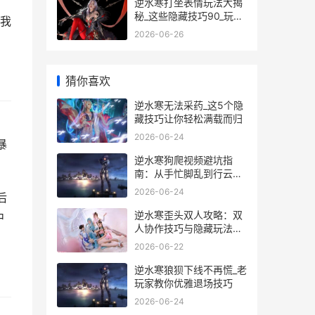
逆水寒打坐表情玩法大揭
秘_这些隐藏技巧90_玩家
我
都不知道
2026-06-26
猜你喜欢
逆水寒无法采药_这5个隐
藏技巧让你轻松满载而归
2026-06-24
暴
逆水寒狗爬视频避坑指
南：从手忙脚乱到行云流
水的实战经验
2026-06-24
后
逆水寒歪头双人攻略：双
中
人协作技巧与隐藏玩法大
揭秘
2026-06-22
逆水寒狼狈下线不再慌_老
玩家教你优雅退场技巧
2026-06-24