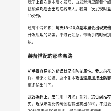
玩了上百次副本后才发现，白发瀚海里藏着个超
技能点燃后会出现隐藏商人。我第一次发现时差
10分钟。
还有个冷知识：
每天18-20点副本里会出现双
开发组埋的彩蛋。不过要注意，带新手的时候别
段。
装备搭配的那些弯路
新手最容易犯的错误就是堆防御属性。我之前花大
样。后来才知道，这个副本
攻击速度加成比防御
更多输出时间。
武器选择上，唐门用「流光」系列，凌雪阁推荐
刃，近战爆发比传统远程输出高出30%。不过
20级就去刷50级副本，最后账号直接被删。