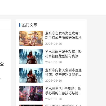
热门文章
逆水寒白发瀚海全攻略：
新手速成与隐藏玩法揭秘
2026-06-26
逆水寒岷王妃全攻略：轻
松拿捏隐藏剧情与资源
2026-06-26
全
逆水寒向着天空副本速通
别
指南：这些技巧让我少死
。
10次
2026-06-26
逆水寒生活jn全攻略：新
手必看的生存技巧与隐藏
玩法
2026-06-26