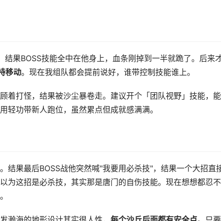
。结果BOSS技能全中在他身上，血条刚掉到一半就跪了。后来
持移动
。现在我组队都会提前说好，谁带控制技能谁上。
顾着打怪，结果被沙尘暴卷走。建议开个「团队视野」技能，能
，用轻功带新人跑位，虽然累点但成就感满满。
结果最后BOSS战他突然喊"我要用必杀技"，结果一个大招直
以为这招是必杀技，其实那是唐门的自伤技能。现在想想都忍不
。
发瀚海的地形设计其实很人性，
每个沙丘后面都有安全点
。只要