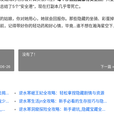
总结了5个"安全港"，现在打副本几乎零死亡。
的姑娘，你对她用心，她就会回报你。那些隐藏的坐骑、彩蛋掉
前，记得带好你的轻功药和好心情，毕竟...谁不想在瀚海星空下
没有了！
-06-26
下一篇 
逆水寒白发瀚海全攻略：新手速成与隐藏玩法揭秘
逆水寒岷王妃全攻略：轻松拿捏隐藏剧情与资源
逆水寒向着天空副本速通指南：这些技巧让我少死10次
逆水寒生活jn全攻略：新手必看的生存技巧与隐藏玩法
逆水寒打坐表情玩法大揭秘_这些隐藏技巧90_玩家都不知道
逆水寒洞窟探险全攻略：新手避坑_隐藏宝藏全收集