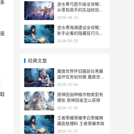
系
逆水寒弓箭升级全攻略：
从零到高手的实战经验分
享
2026-06-23
逆水寒海滩建设全攻略：
新手必看的隐藏技巧与避
是
坑指南
2026-06-25
经典文章
魔兽世界怀旧服前往黑翼
血环任务如何做 魔兽世界
怀旧服电脑配置
2025-10-06
一
取
原神田亩种植作物类型有
哪些 原神田亩怎么获得
2024-12-18
王者荣耀荣耀李白荣耀典
藏皮肤爆料 王者荣耀李政
，
2025-10-27