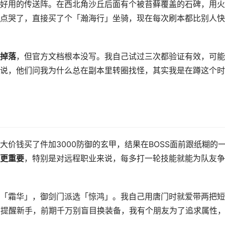
好用的传送阵。在西北角沙丘后面有个被苔藓覆盖的石碑，用火
点哭了，直接买了个「瀚海行」坐骑，现在每次刷本都比别人快
倍掉落
，但官方文档根本没写。我自己试过三次都验证有效，可能
说，他们问我为什么总在副本里转圈找怪，其实我是在蹲这个时
价钱买了件加3000防御的玄甲，结果在BOSS面前跟纸糊的
更重要
，特别是对远程职业来说，每多打一轮技能就能为队友争
「霜华」，御剑门派选「惊鸿」。我自己用唐门时就爱带两把短
要提醒新手，前期千万别盲目换装备，我有个朋友为了追求属性