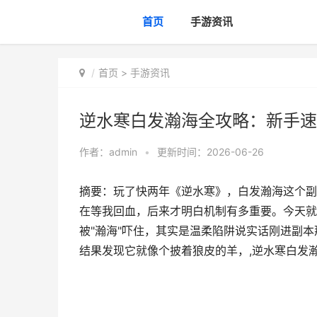
首页
手游资讯
首页
>
手游资讯
逆水寒白发瀚海全攻略：新手速
作者：
admin
•
更新时间：2026-06-26
摘要：玩了快两年《逆水寒》，白发瀚海这个副
在等我回血，后来才明白机制有多重要。今天就
被"瀚海"吓住，其实是温柔陷阱说实话刚进副
结果发现它就像个披着狼皮的羊，,逆水寒白发