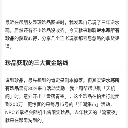
最近在帮朋友整理珍品图鉴时，我发现自己玩了三年逆水
寒，居然还有不少珍品没收齐。今天就来聊聊
逆水寒所有
珍品
的获取心得，分享几个连老玩家都容易忽略的拿货渠
道。
珍品获取的三大黄金路线
说到珍品，最先想到的肯定是副本掉落。但其实
逆水寒所
有珍品
里有30%来自活动奖励！我上周帮帮派刷「天机
阁」时，意外开出「雪落青瓷」，这个珍品在拍卖行能卖
到200万！更惊喜的是每月15号的「江湖集市」活动，
NPC老掌柜会随机出售限定珍品，去年秋天的「流萤夜」
就是在那里淘到的。