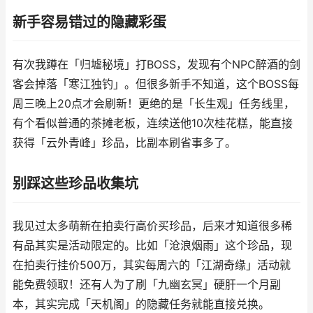
新手容易错过的隐藏彩蛋
有次我蹲在「归墟秘境」打BOSS，发现有个NPC醉酒的剑
客会掉落「寒江独钓」。但很多新手不知道，这个BOSS每
周三晚上20点才会刷新！更绝的是「长生观」任务线里，
有个看似普通的茶摊老板，连续送他10次桂花糕，能直接
获得「云外青峰」珍品，比副本刷省事多了。
别踩这些珍品收集坑
我见过太多萌新在拍卖行高价买珍品，后来才知道很多稀
有品其实是活动限定的。比如「沧浪烟雨」这个珍品，现
在拍卖行挂价500万，其实每周六的「江湖奇缘」活动就
能免费领取！还有人为了刷「九幽玄冥」硬肝一个月副
本，其实完成「天机阁」的隐藏任务就能直接兑换。