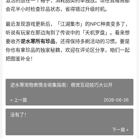
激活的放在一个格子，消耗品类的单独放。现在我每周都
会花半小时检查珍品状态，省得错过升级时机。
最近发现游戏更新后，「江湖集市」的NPC种类变多了，
听说有玩家在那边淘到了传说中的「天机罗盘」。看来想
要收齐
逆水寒所有珍品
，还得保持多刷活动的习惯。要是
你也有拿珍品的独家秘籍，欢迎在评论区分享，咱们一起
把图鉴补全！
逆水寒宠物表情全收集指南：萌宠互动技巧大公开
« 上一篇
2026-06-26
没有了！
下一篇 »