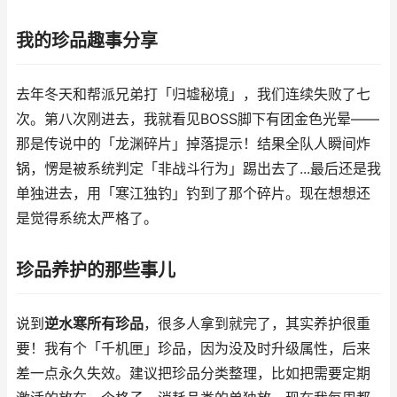
我的珍品趣事分享
去年冬天和帮派兄弟打「归墟秘境」，我们连续失败了七
次。第八次刚进去，我就看见BOSS脚下有团金色光晕——
那是传说中的「龙渊碎片」掉落提示！结果全队人瞬间炸
锅，愣是被系统判定「非战斗行为」踢出去了...最后还是我
单独进去，用「寒江独钓」钓到了那个碎片。现在想想还
是觉得系统太严格了。
珍品养护的那些事儿
说到
逆水寒所有珍品
，很多人拿到就完了，其实养护很重
要！我有个「千机匣」珍品，因为没及时升级属性，后来
差一点永久失效。建议把珍品分类整理，比如把需要定期