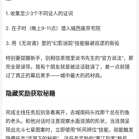
1. 收集至少3个不同证人的证词
2. 在子时（晚上9-11点）潜入城西废弃宅院
3. 用《无双谱》里的"幻影迷踪"技能躲避巡逻的衙役
特别要提醒新手，别相信茶馆里说书先生的"官方说法"，那
完全是误导。我有个朋友就是被这话耽误了，差一点就错
过了真正的幕后黑手——城中最大的药材商。
隐藏奖励获取秘籍
完成主线任务后别急着离开，去城南码头找那个总在钓鱼
的老头。和他对话时注意观察水面涟漪的形状，当涟漪呈
现出北斗七星图案时，立即使用"听风辨位"技能，就能触发
隐藏任务"涟漪下的秘密"。这任务奖励的"寒江钓客"称号，