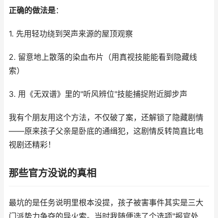
正确的做法是
：
1. 先用轻功绕到哭声来源的屋顶观察
2. 留意地上散落的染血布片（用真视技能能看到隐藏线
索）
3. 用《无双谱》里的"听风辨位"技能捕捉附近脚步声
我有个朋友用这个方法，不仅破了案，还解锁了隐藏剧情
——原来孩子父亲是卧底的通缉犯，这剧情反转简直比电
视剧还精彩！
那些官方没说的真相
最坑的是任务说明里根本没提，孩子被害事件其实是三大
门派势力争夺的导火索。当时我随便选了个选项"报官处