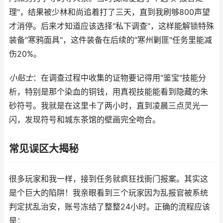
理"，结果被少林和尚追着打了三天，直到我刷够800声望
才消停。后来才知道应该选择"私下调查"，这样能解锁特殊
装备"寒鸦面具"，这件装备在后续的"寒州剿匪"任务里能减
伤20%。
小贴士
：在调查过程中收集的证物要记得用"鉴宝"技能分
析，特别是那个染血的铜钱，用真视技能能看到隐藏的朱
砂符号。我就是在这里卡了两小时，直到凌晨三点灵光一
闪，发现符号和城东茶馆的壁画完全吻合。
常见误区大揭秘
很多玩家和我一样，接到任务就疯狂找衙门报案。其实这
是个巨大的陷阱！我亲眼看到三个玩家因为乱报官被系统
判定扰乱治安，账号冻结了整整24小时。正确的流程应该
是：