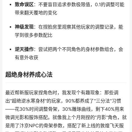
致命误区
：不要盲目追求参数极限值，0.1的调整可能
带来翻天覆地的变化
神级发现
：在捏脸房里观察其他玩家的调整记录，能
学到很多参数配比
逆天操作
：尝试把两个不同角色的身材参数组合，会
有意外收获
超绝身材养成心法
最近帮新服玩家捏角色时，我发现个有趣现象：那些调
出"超绝逆水寒身材"的玩家，90%都养成了"三分法"习惯
——花30%时间调整骨架，30%雕琢曲线，剩下40%用来
微调光影和服饰搭配。就像我上个月刚捏的"月影"角色，就
是用了汴京NPC的骨架参数，搭配了新上线的敦煌飞天服