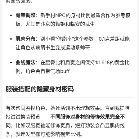
调曲线弧度。
骨架调整
：新手村NPC的身材比例最适合作为参考模
板，尤其是汴京的舞姬和临安的武生
肌肉分布
：别小看"体脂率"这个参数，0.1点差距就能
让角色从病弱书生变成运动系帅哥
曲线魔法
：在腰臀比和肩宽之间保持1:1.618的黄金比
例，角色会自带气场buff
服装搭配的隐藏身材密码
有次帮闺蜜捏角色，她死活调不出理想效果。直到我提醒
她试试换装预览——
不同服饰对身材的修饰效果完全不
同
。比如汉服宽袖能修饰宽肩，短打劲装会凸显肌肉线
条，就连发型都可能影响视觉比例。