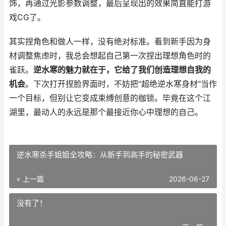
饰，再通过光影参数调整，最后呈现出的效果简直能打游
戏CG了。
其实捏角色和做人一样，没有绝对标准。看到新手因为身
材调整焦虑时，我总会想起自己第一次捏出理想角色时的
雀跃。
逆水寒的魅力就在于，它给了我们创造理想自我的
机会
。下次打开捏脸界面时，不妨把"超绝逆水寒身材"当作
一个目标，但别让它变成束缚创意的枷锁。毕竟在这个江
湖里，最动人的永远是那个最接近你心中理想的自己。
逆水寒杀手姐姐全攻略：从新手到高手的秘密武器
« 上一篇
2026-06-27
没有了！