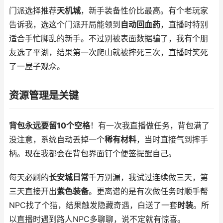
门派选择推荐
天机城
，新手装备性价比最高。有个老玩家
告诉我，选这个门派开局能领到
自动回血药
，直播时特别
适合手忙脚乱的新手。不过别被表面数据骗了，我有个朋
友选了平湖，结果第一次爬山就被摔死三次，直播时笑死
了一屋子观众。
资源管理是关键
背包永远要留10个空格
！有一次我直播做任务，背包满了
没注意，系统自动丢掉一个
稀有材料
，当时直接气到摔手
柄。现在我都会在背包界面钉个便签提醒自己。
每天必刷的
长安城日常
千万别漏，我试过连续做三天，第
三天直接开出
紫色装备
。更离谱的是有次做任务时顺手帮
NPC找了个猫，结果触发隐藏奇遇，白送了一套
时装
。所
以直播时遇到路人NPC多聊聊，说不定就有惊喜。