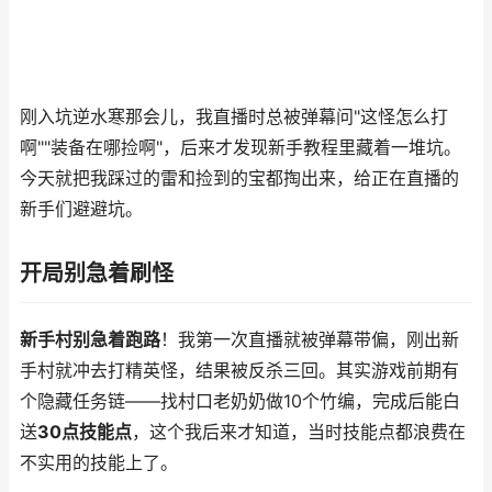
刚入坑逆水寒那会儿，我直播时总被弹幕问"这怪怎么打
啊""装备在哪捡啊"，后来才发现新手教程里藏着一堆坑。
今天就把我踩过的雷和捡到的宝都掏出来，给正在直播的
新手们避避坑。
开局别急着刷怪
新手村别急着跑路
！我第一次直播就被弹幕带偏，刚出新
手村就冲去打精英怪，结果被反杀三回。其实游戏前期有
个隐藏任务链——找村口老奶奶做10个竹编，完成后能白
送
30点技能点
，这个我后来才知道，当时技能点都浪费在
不实用的技能上了。