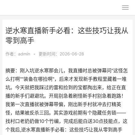
逆水寒直播新手必看：这些技巧让我从
零到高手
作者：
admin
•
更新时间：2026-06-28
摘要：刚入坑逆水寒那会儿，我直播时总被弹幕问"这怪怎
么打啊""装备在哪捡啊"，后来才发现新手教程里藏着一堆
坑。今天就把我踩过的雷和捡到的宝都掏出来，给正在直
播的新手们避避坑。开局别急着刷怪新手村别急着跑路！
我第一次直播就被弹幕带偏，刚出新手村就冲去打精英
怪，结果被反杀三回。其实游戏前期有个隐藏任务链——
找村口老奶奶做10个竹编，完成后能白送30点技能点，这
个我后,逆水寒直播新手必看：这些技巧让我从零到高手