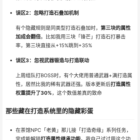
误区2：忽略打造石叠加机制
有个隐藏规则是同类型打造石叠加时，
第三块的属性
加成会翻倍
。比如我用三块「锋芒」打造石打暴击
率，第三块直接从+15%跳到+35%
误区3：忽视武器锻造与打造联动
上周组队打BOSS时，有个大佬用普通武器+满打造属
性，居然比我的稀有武器还强。版本更新后
打造属性
权重提升了30%
，这个数值差真的致命
那些藏在打造系统里的隐藏彩蛋
在茶馆NPC「老黄」那儿接「打造奇缘」系列任务，
完成能解锁
打造属性继承功能
。我自己试过用这个功