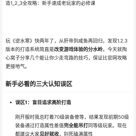
造1_2_3全攻略：新手速成老玩家的必修课
玩《逆水寒》快两年了，从肝帝到咸鱼再回归，发现1.2.3
版本的打造系统简直是
改变游戏体验的分水岭
。今天就掏
心窝子分享几个能让你少走弯路的技巧，保证比官网攻略
更接地气。
新手必看的三大认知误区
误区1：盲目追求高阶打造
刚开服时我总盯着70级装备傻等，结果发现前期50级
装备通过打造属性差值
完全能吊打
同等级玩家。现在
都建议大家
见好就收
，别死磕满属性