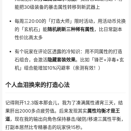
能把30级装备的暴击属性转移到新武器上
每周三20:00的「打造大师」限时活动，用活动币兑换
的「玄机石」能
随机刷新三种稀有属性
，比日常副本
性价比高太多
有个玩家在评论区透露的冷知识：用不同属性的打造
石组合，会激活
隐藏套装效果
。比如「锋芒+淬毒+玄
机」组合能增加10%闪避率（亲测有效！）
个人血泪换来的打造心法
记得刚开1.2.3版本那会儿，我为了凑满属性通宵三天，结
果肝出2000多点疲劳值。后来发现其实
属性均衡才是王
道
，现在我的输出向角色保持暴击/破防/移速三属性平衡，
打副本居然比专精暴击的玩家快15秒。