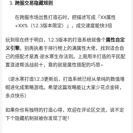
跨服交易隐藏规则
在跨服市场出售打造石时，把描述写成「XX属性
+XX%（1.2.3版本限定）」，成交速度能快3倍
玩到现在终于明白，1.2.3版本的打造系统就像个
属性自定
义引擎
。别再执着于排行榜上的满属性大佬，找到适合自
己的搭配才是真·逆水寒生存法则。上周用半打造的平民配
置混进帮派战前十，靠的就是属性搭配的巧思~
（逆水寒打造1.2.3更新后，打造系统已经从单纯的数值堆
砌进化成策略游戏。希望这篇攻略能让大家少花点金砖，
多点快乐）
如果你也有独特的打造心得，欢迎在评论区交流，说不定
下个隐藏机制就被你发现了呢！