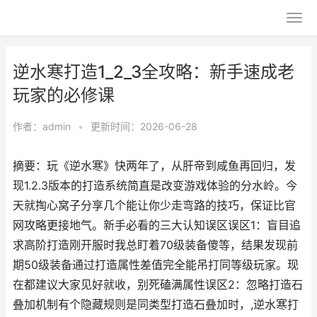
逆水寒打造1_2_3全攻略：新手速成老
玩家的必修课
作者：
admin
•
更新时间：2026-06-28
摘要：玩《逆水寒》快两年了，从肝帝到咸鱼再回归，发
现1.2.3版本的打造系统简直是改变游戏体验的分水岭。今
天就掏心窝子分享几个能让你少走弯路的技巧，保证比官
网攻略更接地气。新手必看的三大认知误区误区1：盲目追
求高阶打造刚开服时我总盯着70级装备傻等，结果发现前
期50级装备通过打造属性差值完全能吊打同等级玩家。现
在都建议大家见好就收，别死磕满属性误区2：忽略打造石
叠加机制有个隐藏规则是同类型打造石叠加时，,逆水寒打