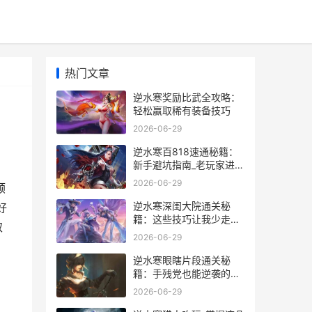
热门文章
逆水寒奖励比武全攻略：
轻松赢取稀有装备技巧
2026-06-29
逆水寒百818速通秘籍：
新手避坑指南_老玩家进阶
技巧
2026-06-29
顺
逆水寒深闺大院通关秘
好
籍：这些技巧让我少走
取
300级弯路_
2026-06-29
逆水寒眼瞎片段通关秘
籍：手残党也能逆袭的实
战技巧
2026-06-29