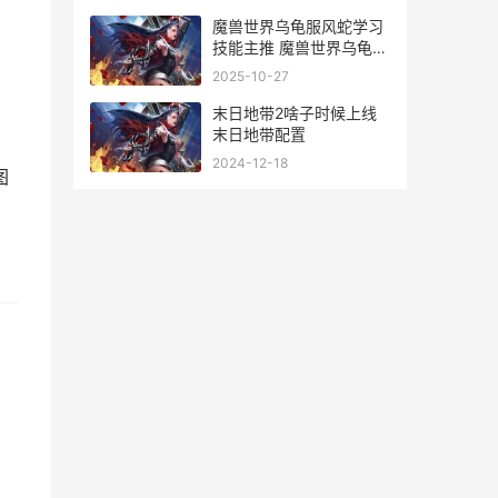
魔兽世界乌龟服风蛇学习
技能主推 魔兽世界乌龟服
制皮1-300升级攻略
2025-10-27
末日地带2啥子时候上线
末日地带配置
2024-12-18
图