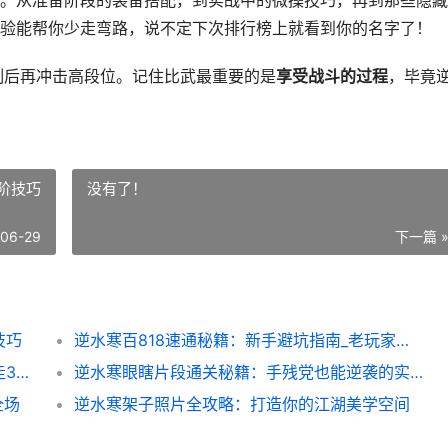
。从准备阶段的装备搭配，到实战中的微操技巧，再到那些隐藏
验能帮你少走弯路，说不定下次排行榜上就看到你的名字了！
制后再冲击高段位。记住比武最重要的是
享受战斗的过程
，毕竟
阶技巧
没有了！
-06-29
下一篇 
技巧
逆水寒百818速通秘籍：新手避坑指南_老玩家进阶技巧
逆水寒深闺大院通关秘籍：这些技巧让我少走300级弯路_
逆水寒眼瞎片段通关秘籍：手残党也能逆袭的实战技巧
全场
逆水寒架子照片全攻略：打造你的江湖美学空间