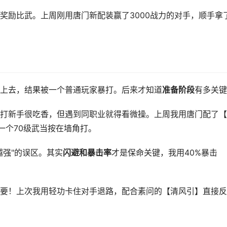
奖励比武。上周刚用唐门新配装赢了3000战力的对手，顺手拿
上去，结果被一个普通玩家暴打。后来才知道
准备阶段
有多关键
打新手很吃香，但遇到同职业就得看微操。上周我用唐门配了【
一个70级武当按在墙角打。
越强"的误区。其实
闪避和暴击率
才是保命关键，我用40%暴击
要！上次我用轻功卡住对手退路，配合素问的【清风引】直接反