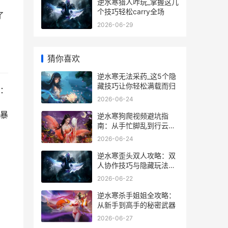
逆水寒猎人咋玩_掌握这几
个技巧轻松carry全场
了
2026-06-29
猜你喜欢
逆水寒无法采药_这5个隐
藏技巧让你轻松满载而归
：
2026-06-24
暴
逆水寒狗爬视频避坑指
南：从手忙脚乱到行云流
水的实战经验
2026-06-24
逆水寒歪头双人攻略：双
人协作技巧与隐藏玩法大
揭秘
2026-06-22
逆水寒杀手姐姐全攻略：
从新手到高手的秘密武器
2026-06-27