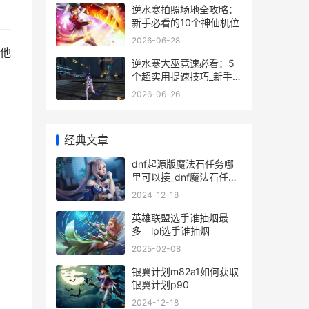
逆水寒拍照场地全攻略：
新手必看的10个神仙机位
2026-06-28
他
逆水寒大巫竞速必看：5
个超实用提速技巧_新手也
能轻松拿第一
2026-06-26
经典文章
dnf起源版魔法石任务哪
里可以接_dnf魔法石任务
dnf魔法石排行100
2024-12-18
英雄联盟选手谁抽烟最
多 lpl选手谁抽烟
2025-02-08
银翼计划m82a1如何获取
银翼计划p90
2024-12-18