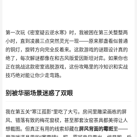
第一次玩《密室疑云逆水寒》时，我被困在第三关整整两
小时，直到凌晨三点突然灵光一现——原来那盏看似普通
的铜灯，旋转方向完全反着来。这款游戏的谜题设计真的
绝了，每次解谜都像在和古风版爱因斯坦对弈。如果你也
正在挑战这款密室逃脱游戏，这份攻略里的冷知识和实战
技巧绝对能让你少走弯路。
别被华丽场景迷惑了双眼
我在第五关"寒江孤影"里吃了大亏。房间里雕梁画栋的屏
风、错落有致的梅花窗棂，甚至那套汝窑茶具都美得让人
想截图。但真正有用的线索却藏在
屏风背面的霉斑
里——