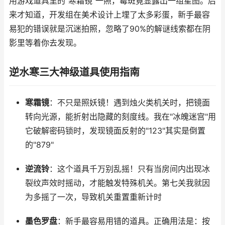
用游戏道具里的"寒霜镜"一照，霉斑竟显露出一组星图。后
来才知道，开发组在美术设计上埋了太多彩蛋，新手最容
易犯的错误就是沉迷拍照，忽略了90%的解谜线索都在阴
影里等着你去发现。
逆水寒三大神级道具使用指南
寒霜镜
：不只是照妖镜！遇到烛火类机关时，把镜面
转向光源，能折射出隐藏的刻度线。我在"冰魄迷宫"用
它破解密码锁时，发现镜面反射的"123"其实是倒置
的"879"
逆流铃
：这个道具千万别乱摇！只有当房间内出现冰
裂纹声效时摇动，才能触发特殊机关。第七关我就因
为多摇了一次，导致机关重置重新计时
墨色罗盘
：新手最容易用错的道具。正确用法是：按