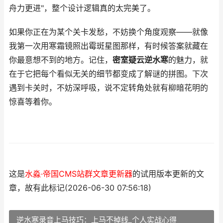
舟力更进"，整个设计逻辑真的太完美了。
如果你正在为某个关卡发愁，不妨换个角度观察——就像
我第一次用寒霜镜照出霉斑星图那样，有时候答案就藏在
你最意想不到的地方。记住，
密室疑云逆水寒
的魅力，就
在于它把每个看似无关的细节都变成了解谜的拼图。下次
遇到卡关时，不妨深呼吸，说不定转角处就有柳暗花明的
惊喜等着你。
这是
水淼·帝国CMS站群文章更新器
的试用版本更新的文
章，故有此标记(2026-06-30 07:56:18)
逆水寒录音上马技巧：上马不掉线_个人实战心得