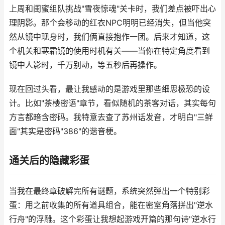
上周和闺蜜组队挑战"雪夜惊魂"关卡时，我们差点被吓出心
理阴影。那个会移动的红衣NPC明明已经消失，但当他突
然从镜中现身时，我们俩直接抱作一团。后来才知道，这
个机关和寒霜镜的使用时机有关——当你在特定角度看到
镜中人影时，千万别动，等五秒后再操作。
现在回过头看，最让我感动的是游戏里那些细思极恐的设
计。比如"茶楼密语"章节，看似随机的茶客对话，其实每句
方言都暗含密码。我特意去查了苏州话发音，才明白"三鲜
面"其实是密码"386"的谐音梗。
通关后的隐藏彩蛋
当我在最终章破解完所有谜题，系统突然弹出一个特别彩
蛋：用之前收集的所有道具组合，能在密室角落拼出"逆水
行舟"的浮雕。这个彩蛋让我想起游戏开篇的那句诗"逆水行