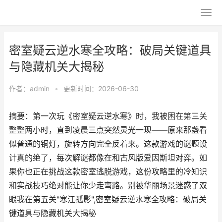
密室疑云逆水寒全攻略：破局关键道具
与隐藏机关大揭秘
作者：
admin
•
更新时间：2026-06-30
摘要：第一次玩《密室疑云逆水寒》时，我被困在第三关
整整两小时，直到凌晨三点突然灵光一现——原来那盏看
似普通的铜灯，旋转方向完全反着来。这款游戏的谜题设
计真的绝了，每次解谜都像在和古风版爱因斯坦对弈。如
果你也正在挑战这款密室逃脱游戏，这份攻略里的冷知识
和实战技巧绝对能让你少走弯路。别被华丽场景迷惑了双
眼我在第五关"寒江孤影",密室疑云逆水寒全攻略：破局关
键道具与隐藏机关大揭秘